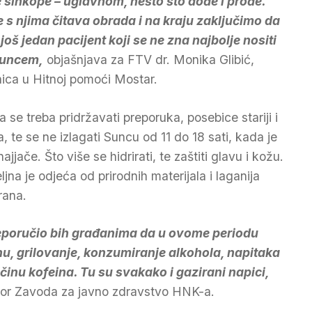
 sinkope – uglavnom, nešto što dođe i prođe.
 s njima čitava obrada i na kraju zaključimo da
o još jedan pacijent koji se ne zna najbolje nositi
Suncem,
objašnjava za FTV dr. Monika Glibić,
čnica u Hitnoj pomoći Mostar.
a se treba pridržavati preporuka, posebice stariji i
a, te se ne izlagati Suncu od 11 do 18 sati, kada je
ajjače. Što više se hidrirati, te zaštiti glavu i kožu.
ljna je odjeća od prirodnih materijala i laganija
rana.
eporučio bih građanima da u ovome periodu
u, grilovanje, konzumiranje alkohola, napitaka
činu kofeina. Tu su svakako i gazirani napici,
ektor Zavoda za javno zdravstvo HNK-a.