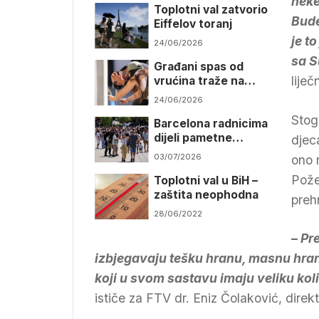
neke
Toplotni val zatvorio
Bude
Eiffelov toranj
je t
24/06/2026
sa 
Građani spas od
lije
vrućina traže na
bazenima
24/06/2026
Stog
Barcelona radnicima
dijeli pametne
djec
narukvice zbog sve
03/07/2026
ono n
opasnijih vrućina
Pože
Toplotni val u BiH –
zaštita neophodna
preh
28/06/2022
– Pr
izbjegavaju tešku hranu, masnu hran
koji u svom sastavu imaju veliku koli
ističe za FTV dr. Eniz Čolaković, dir