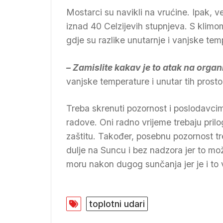
Mostarci su navikli na vrućine. Ipak, 
iznad 40 Celzijevih stupnjeva. S klimo
gdje su razlike unutarnje i vanjske te
– Zamislite kakav je to atak na orga
vanjske temperature i unutar tih prostor
Treba skrenuti pozornost i poslodavcim
radove. Oni radno vrijeme trebaju prilo
zaštitu. Također, posebnu pozornost treb
dulje na Suncu i bez nadzora jer to mož
moru nakon dugog sunčanja jer je i to 
toplotni udari