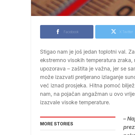
Facebook
X Twitter
Stigao nam je još jedan toplotni val. Z
ekstremno visokih temperatura zraka, 
upozorava – zaštita je važna, jer se sa
može izazvati pretjerano izlaganje sun
već iznad prosjeka. Hitna pomoć bilježi
nam, na pojačan angažman u ovo vrije
izazvale visoke temperature.
– Na
MORE STORIES
prez