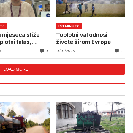
UTO
ISTAKNUTO
 mjeseca stiže
Toplotni val odnosi
plotni talas,
živote širom Evrope
ature i do 41
0
0
6
13/07/2026
n
LOAD MORE