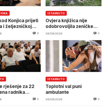
OVINA
ISTAKNUTO
od Konjica prijeti
Ovjera knjižica nije
 i željezničkoj
odobrovoljila zeničke
 očekuje se
rudare u jami Raspotočje
0
0
6
06/08/2026
an helikoptera
UTO
ISTAKNUTO
e rješenje za 22
Toplotni val puni
ena radnika
ambulante
alnog Mostar
0
0
6
06/08/2026