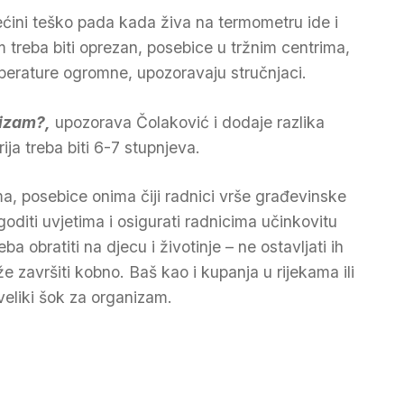
većini teško pada kada živa na termometru ide i
m treba biti oprezan, posebice u tržnim centrima,
mperature ogromne, upozoravaju stručnjaci.
nizam?,
upozorava Čolaković i dodaje razlika
ija treba biti 6-7 stupnjeva.
a, posebice onima čiji radnici vrše građevinske
goditi uvjetima i osigurati radnicima učinkovitu
a obratiti na djecu i životinje – ne ostavljati ih
e završiti kobno. Baš kao i kupanja u rijekama ili
veliki šok za organizam.