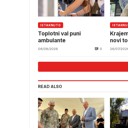
ISTAKNUTO
ISTAKN
Toplotni val puni
Krajem
ambulante
novi to
temper
0
06/08/2026
26/07/202
stepe
READ ALSO