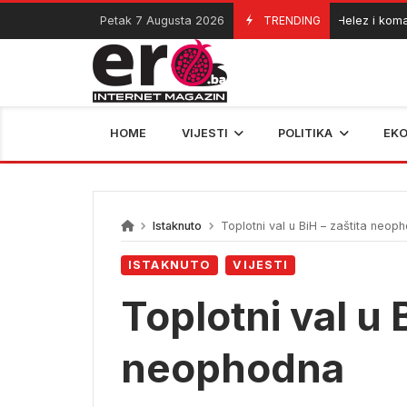
Skip
Petak 7 Augusta 2026
TRENDING
Helez i komandant 
06/08/2026
to
content
HOME
VIJESTI
POLITIKA
EK
Istaknuto
Toplotni val u BiH – zaštita neop
ISTAKNUTO
VIJESTI
Toplotni val u 
neophodna