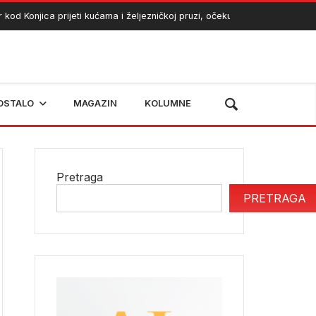
onjica prijeti kućama i željezničkoj pruzi, očekuje se angažman helikopt
OSTALO
MAGAZIN
KOLUMNE
Pretraga
PRETRAGA