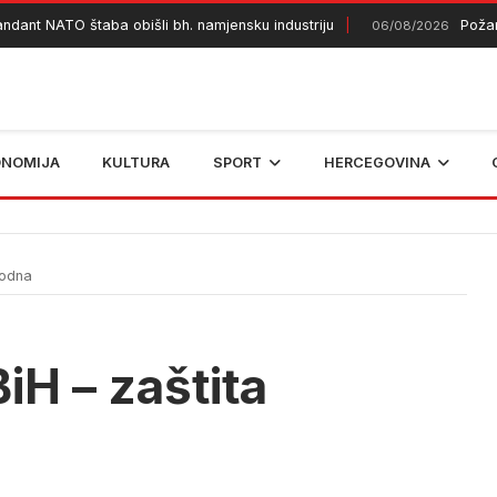
NATO štaba obišli bh. namjensku industriju
Požar kod K
06/08/2026
ONOMIJA
KULTURA
SPORT
HERCEGOVINA
hodna
BiH – zaštita