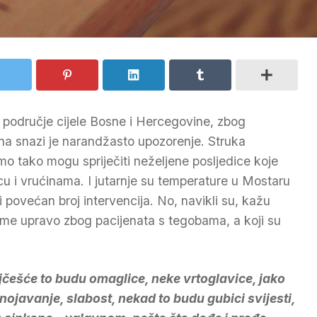
a područje cijele Bosne i Hercegovine, zbog
na snazi je narandžasto upozorenje. Struka
mo tako mogu spriječiti neželjene posljedice koje
cu i vrućinama. I jutarnje su temperature u Mostaru
 povećan broj intervencija. No, navikli su, kažu
me upravo zbog pacijenata s tegobama, a koji su
jčešće to budu omaglice, neke vrtoglavice, jako
nojavanje, slabost, nekad to budu gubici svijesti,