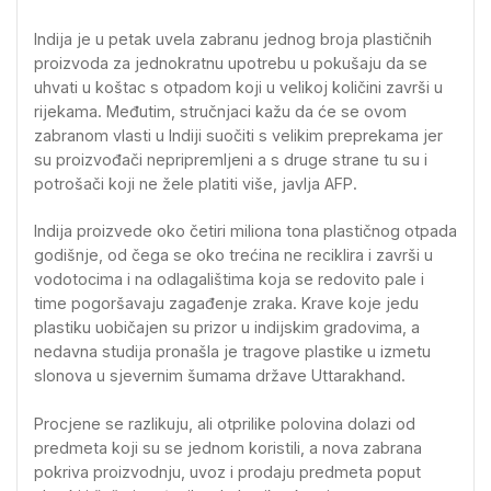
Indija je u petak uvela zabranu jednog broja plastičnih
proizvoda za jednokratnu upotrebu u pokušaju da se
uhvati u koštac s otpadom koji u velikoj količini završi u
rijekama. Međutim, stručnjaci kažu da će se ovom
zabranom vlasti u Indiji suočiti s velikim preprekama jer
su proizvođači nepripremljeni a s druge strane tu su i
potrošači koji ne žele platiti više, javlja AFP.
Indija proizvede oko četiri miliona tona plastičnog otpada
godišnje, od čega se oko trećina ne reciklira i završi u
vodotocima i na odlagalištima koja se redovito pale i
time pogoršavaju zagađenje zraka. Krave koje jedu
plastiku uobičajen su prizor u indijskim gradovima, a
nedavna studija pronašla je tragove plastike u izmetu
slonova u sjevernim šumama države Uttarakhand.
Procjene se razlikuju, ali otprilike polovina dolazi od
predmeta koji su se jednom koristili, a nova zabrana
pokriva proizvodnju, uvoz i prodaju predmeta poput