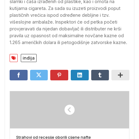
slamki i čaša izrađenih od plastike, kao i omota na
kutijama cigareta. Za sada su izuzeti proizvodi poput
plastičnih vrećica ispod određene debljine i tzv.
višeslojne ambalaže. Inspektori će od petka početi
provjeravati da nijedan dobavljač ili distributer ne krši
pravila uz opasnost od maksimalne novčane kazne od
1.265 američkih dolara ili petogodišnje zatvorske kazne.
indija
Strahovi od recesije oborili cijene nafte