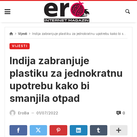
Skip
to
content
Vijesti
Indija zabranjuje plastiku za jednokratnu upotrebu kako bi smanjila otpad
VIJESTI
Indija zabranjuje
plastiku za jednokratnu
upotrebu kako bi
smanjila otpad
0
EroBa
01/07/2022
—