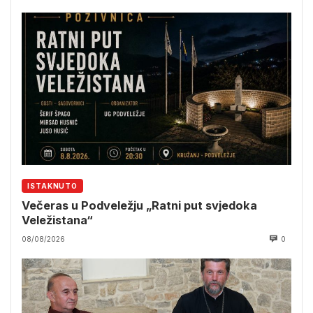
ISTAKNUTO
Večeras u Podveležju „Ratni put svjedoka
Veležistana“
08/08/2026
0