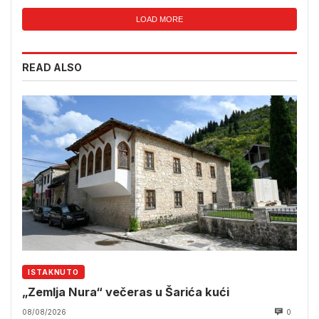
LOAD MORE
READ ALSO
ISTAKNUTO
„Zemlja Nura“ večeras u Šarića kući
08/08/2026
0