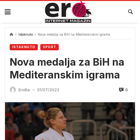
Skip
to
content
Istaknuto
Nova medalja za BiH na Mediteranskim igrama
ISTAKNUTO
SPORT
Nova medalja za BiH na
Mediteranskim igrama
0
EroBa
01/07/2022
—