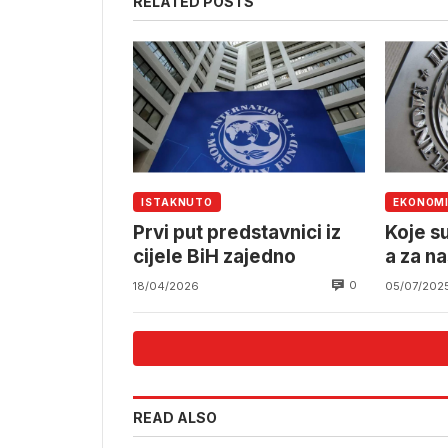
RELATED POSTS
ISTAKNUTO
EKONOM
Prvi put predstavnici iz
Koje s
cijele BiH zajedno
a za n
0
18/04/2026
05/07/202
READ ALSO