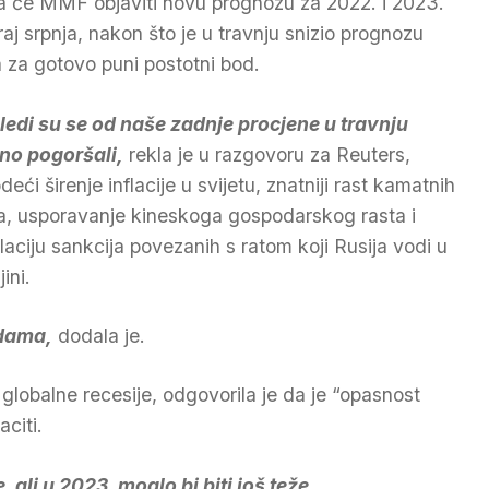
a će MMF objaviti novu prognozu za 2022. i 2023.
raj srpnja, nakon što je u travnju snizio prognozu
a za gotovo puni postotni bod.
gledi su se od naše zadnje procjene u travnju
no pogoršali,
rekla je u razgovoru za Reuters,
eći širenje inflacije u svijetu, znatniji rast kamatnih
a, usporavanje kineskoga gospodarskog rasta i
laciju sankcija povezanih s ratom koji Rusija vodi u
ini.
odama,
dodala je.
globalne recesije, odgovorila je da je “opasnost
citi.
, ali u 2023. moglo bi biti još teže.