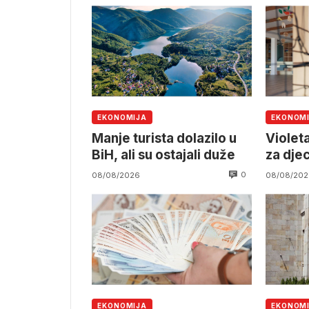
EKONOMIJA
EKONOM
Manje turista dolazilo u
Violeta
BiH, ali su ostajali duže
za dje
0
08/08/2026
08/08/202
EKONOMIJA
EKONOM