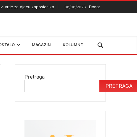
rtić za djecu zaposlenika
Danas debi Alajbegovića za Ju
08/08/2026
OSTALO
MAGAZIN
KOLUMNE
Pretraga
PRETRAGA