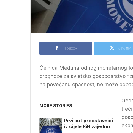
Facebook
X Twitter
Čelnica Međunarodnog monetarnog fond
prognoze za svjetsko gospodarstvo “zn
na povećanu opasnost, ne može odbacit
Geor
MORE STORIES
treć
gosp
Prvi put predstavnici
ekon
iz cijele BiH zajedno