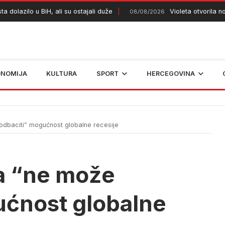
lazilo u BiH, ali su ostajali duže
Violeta otvorila novi v
08/08/2026
ONOMIJA
KULTURA
SPORT
HERCEGOVINA
dbaciti” mogućnost globalne recesije
a “ne može
ućnost globalne