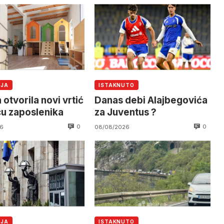
IJA
ISTAKNUTO
 otvorila novi vrtić
Danas debi Alajbegovića
cu zaposlenika
za Juventus ?
0
0
6
08/08/2026
IJA
ISTAKNUTO