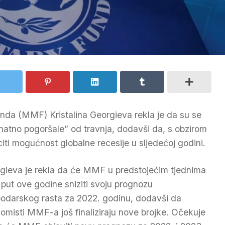
a (MMF) Kristalina Georgieva rekla je da su se
atno pogoršale” od travnja, dodavši da, s obzirom
i mogućnost globalne recesije u sljedećoj godini.
gieva je rekla da će MMF u predstojećim tjednima
i put ove godine sniziti svoju prognozu
odarskog rasta za 2022. godinu, dodavši da
omisti MMF-a još finaliziraju nove brojke. Očekuje