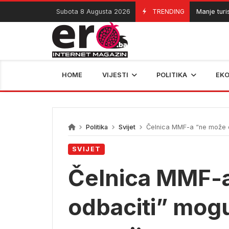
Skip
Subota 8 Augusta 2026
TRENDING
Manje turista do
08/08/2026
to
content
HOME
VIJESTI
POLITIKA
EK
Politika
Svijet
Čelnica MMF-a “ne može o
SVIJET
Čelnica MMF-
odbaciti” mog