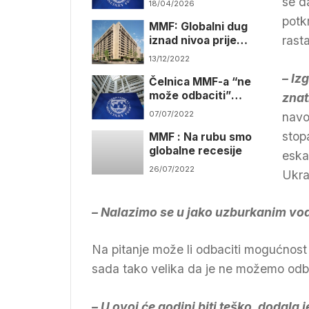
se d
18/04/2026
potk
MMF: Globalni dug
rast
iznad nivoa prije
pandemije 2021.
13/12/2022
– Iz
Čelnica MMF-a “ne
može odbaciti”
znat
mogućnost globalne
07/07/2022
navod
recesije
stop
MMF : Na rubu smo
globalne recesije
eska
26/07/2022
Ukraj
– Nalazimo se u jako uzburkanim v
Na pitanje može li odbaciti mogućnost 
sada tako velika da je ne možemo odba
– U ovoj će godini biti teško, dodala je