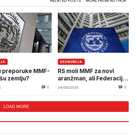
RELATED POSTS
MORE FROM AUTHOR
IJA
EKONOMIJA
u preporuke MMF-
RS moli MMF za novi
ašu zemlju?
aranžman, ali Federacija
BiH neće, a bez nje ne
0
0
5
24/06/2025
mogu
LOAD MORE