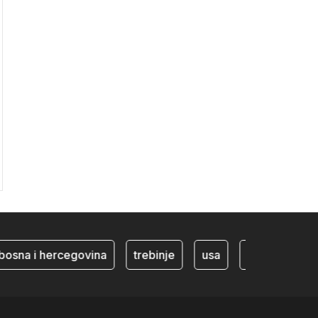
na i hercegovina
trebinje
usa
BiH ekonomija