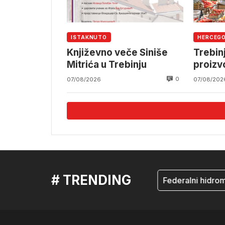
ISTAKNUTO
HERCEG
Književno veče Siniše
Trebin
Mitrića u Trebinju
proiz
0
07/08/2026
07/08/202
# TRENDING
mostar
Federalni hidromet