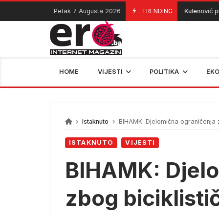
Skip
Petak 7 Augusta 2026
TRENDING
Kulenović pred
07/08/2026
to
content
HOME
VIJESTI
POLITIKA
EK
Istaknuto
BIHAMK: Djelomična ograničenja z
ISTAKNUTO
VIJESTI
BIHAMK: Djelo
zbog biciklist