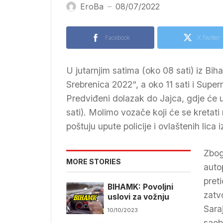
EroBa
08/07/2022
—
Facebook
X Twitter
U jutarnjim satima (oko 08 sati) iz Bih
Srebrenica 2022“, a oko 11 sati i Supe
Predviđeni dolazak do Jajca, gdje će u
sati). Molimo vozače koji će se kretati
poštuju upute policije i ovlaštenih lica i
Zbog
MORE STORIES
auto
pret
BIHAMK: Povoljni
zatv
uslovi za vožnju
Sara
10/10/2023
saob