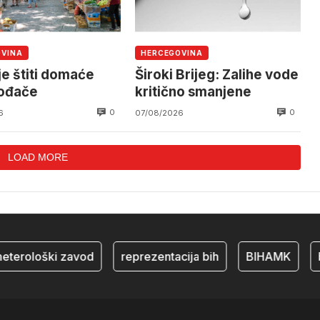
OVINA
HERCEGOVINA
je štiti domaće
Široki Brijeg: Zalihe vode
vođače
kritično smanjene
0
0
6
07/08/2026
LOAD MORE
erološki zavod
reprezentacija bih
BIHAMK
bos