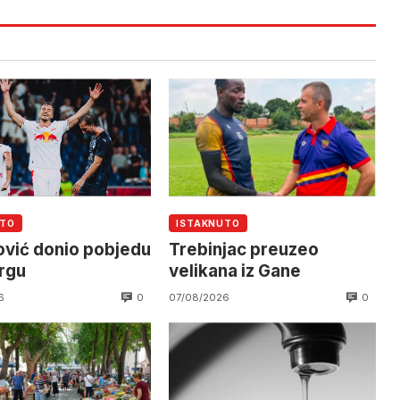
UTO
ISTAKNUTO
vić donio pobjedu
Trebinjac preuzeo
rgu
velikana iz Gane
0
0
6
07/08/2026