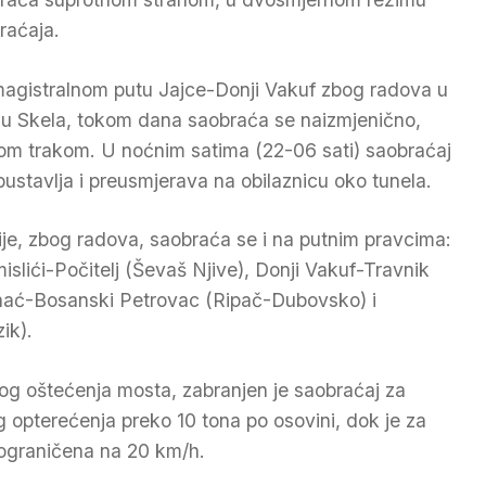
raćaja.
agistralnom putu Jajce-Donji Vakuf zbog radova u
lu Skela, tokom dana saobraća se naizmjenično,
om trakom. U noćnim satima (22-06 sati) saobraćaj
bustavlja i preusmjerava na obilaznicu oko tunela.
ije, zbog radova, saobraća se i na putnim pravcima:
mislići-Počitelj (Ševaš Njive), Donji Vakuf-Travnik
ihać-Bosanski Petrovac (Ripač-Dubovsko) i
ik).
g oštećenja mosta, zabranjen je saobraćaj za
 opterećenja preko 10 tona po osovini, dok je za
 ograničena na 20 km/h.