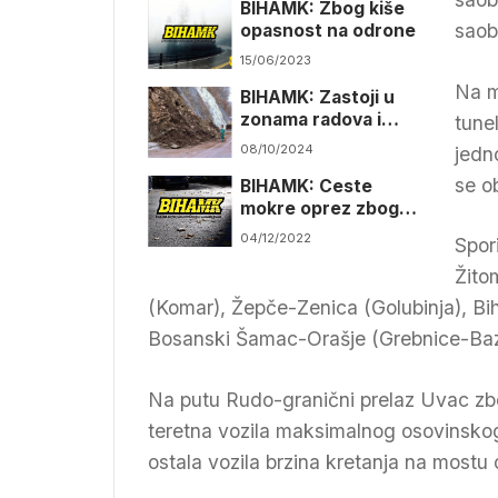
BIHAMK: Zbog kiše
saob
opasnost na odrone
15/06/2023
Na m
BIHAMK: Zastoji u
zonama radova i
tune
poplavljenim
08/10/2024
jedn
područjima
se o
BIHAMK: Ceste
mokre oprez zbog
učestalih odrona
04/12/2022
Spor
Žito
(Komar), Žepče-Zenica (Golubinja), B
Bosanski Šamac-Orašje (Grebnice-Baz
Na putu Rudo-granični prelaz Uvac zbo
teretna vozila maksimalnog osovinskog
ostala vozila brzina kretanja na mostu