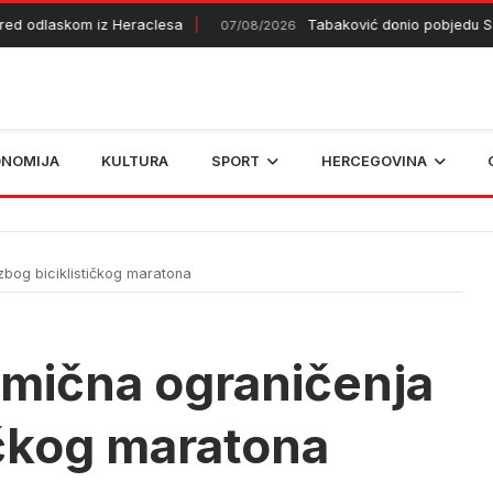
 odlaskom iz Heraclesa
Tabaković donio pobjedu Salzb
07/08/2026
ONOMIJA
KULTURA
SPORT
HERCEGOVINA
bog biciklističkog maratona
mična ograničenja
ičkog maratona