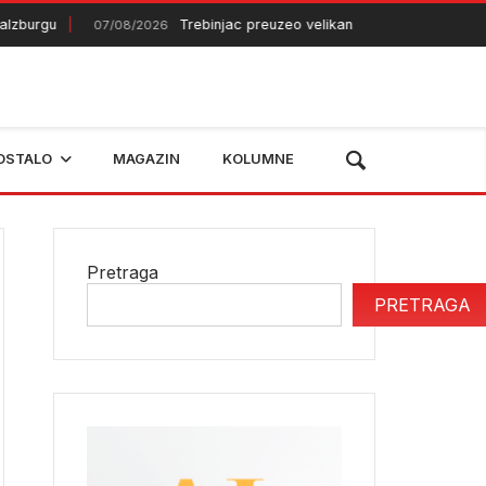
urgu
Trebinjac preuzeo velikana iz Gane
07/08/2026
07/08/20
OSTALO
MAGAZIN
KOLUMNE
Pretraga
PRETRAGA