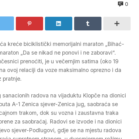
0
aća kreće biciklistički memorijalni maraton „Bihać-
rmaraton „Da se nikad ne ponovi i ne zaboravi“.
česnici prenoćiti, je u večernjim satima (oko 19
 na ovoj relaciji da voze maksimalno oprezno i da
z pratnje.
 sanacionih radova na vijaduktu Klopče na dionici
puta A-1 Zenica sjever-Zenica jug, saobraća se
icajnom trakom, dok su vozna i zaustavna traka
orene za saobraćaj. Radovi se izvode i na dionici
jevo sjever-Podlugovi, gdje se na mjestu radova
raća suprotnom stranom, u dvosmjernom režimu