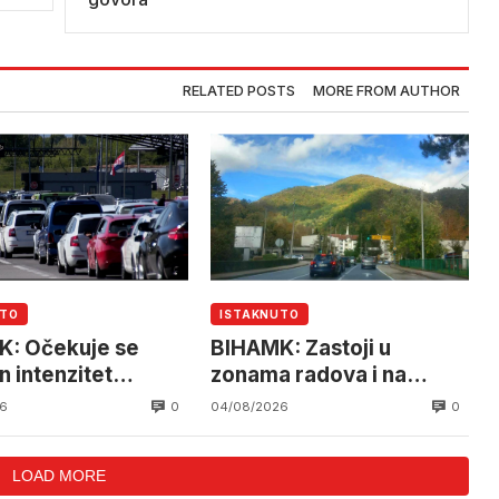
RELATED POSTS
MORE FROM AUTHOR
UTO
ISTAKNUTO
: Očekuje se
BIHAMK: Zastoji u
n intenzitet
zonama radova i na
ćaja
granicama
0
0
6
04/08/2026
LOAD MORE