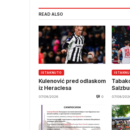
READ ALSO
ISTAKNUTO
ISTAKN
Kulenović pred odlaskom
Tabako
iz Heraclesa
Salzbu
0
07/08/2026
07/08/202