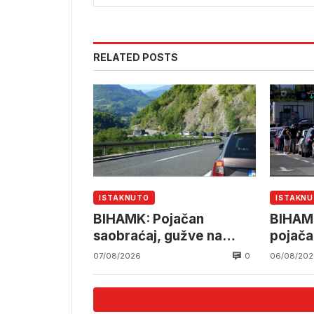
RELATED POSTS
ISTAKNUTO
ISTAKN
BIHAMK: Pojačan
BIHAMK
saobraćaj, gužve na
pojača
granicama
saobra
0
07/08/2026
06/08/202