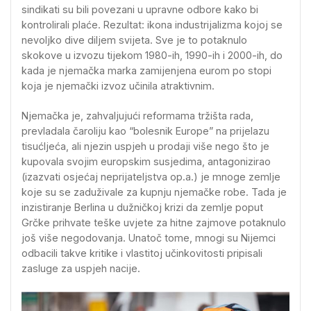
sindikati su bili povezani u upravne odbore kako bi
kontrolirali plaće. Rezultat: ikona industrijalizma kojoj se
nevoljko dive diljem svijeta. Sve je to potaknulo
skokove u izvozu tijekom 1980-ih, 1990-ih i 2000-ih, do
kada je njemačka marka zamijenjena eurom po stopi
koja je njemački izvoz učinila atraktivnim.
Njemačka je, zahvaljujući reformama tržišta rada,
prevladala čaroliju kao “bolesnik Europe” na prijelazu
tisućljeća, ali njezin uspjeh u prodaji više nego što je
kupovala svojim europskim susjedima, antagonizirao
(izazvati osjećaj neprijateljstva op.a.) je mnoge zemlje
koje su se zaduživale za kupnju njemačke robe. Tada je
inzistiranje Berlina u dužničkoj krizi da zemlje poput
Grčke prihvate teške uvjete za hitne zajmove potaknulo
još više negodovanja. Unatoč tome, mnogi su Nijemci
odbacili takve kritike i vlastitoj učinkovitosti pripisali
zasluge za uspjeh nacije.