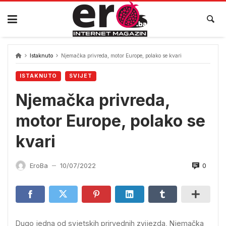
Skip
to
content
Istaknuto
Njemačka privreda, motor Europe, polako se kvari
ISTAKNUTO
SVIJET
Njemačka privreda,
motor Europe, polako se
kvari
0
EroBa
10/07/2022
—
Dugo jedna od svjetskih prirvednih zvijezda, Njemačka