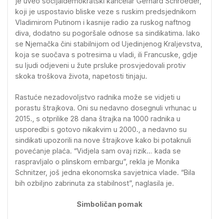
je uveo socijaldemokratski kancelar Gerhard Schroeder,
koji je uspostavio bliske veze s ruskim predsjednikom
Vladimirom Putinom i kasnije radio za ruskog naftnog
diva, dodatno su pogoršale odnose sa sindikatima. Iako
se Njemačka čini stabilnijom od Ujedinjenog Kraljevstva,
koja se suočava s potresima u vladi, ili Francuske, gdje
su ljudi odjeveni u žute prsluke prosvjedovali protiv
skoka troškova života, napetosti tinjaju.
Rastuće nezadovoljstvo radnika može se vidjeti u
porastu štrajkova. Oni su nedavno dosegnuli vrhunac u
2015., s otprilike 28 dana štrajka na 1000 radnika u
usporedbi s gotovo nikakvim u 2000., a nedavno su
sindikati upozorili na nove štrajkove kako bi potaknuli
povećanje plaća. “Vidjela sam ovaj rizik… kada se
raspravljalo o plinskom embargu”, rekla je Monika
Schnitzer, još jedna ekonomska savjetnica vlade. “Bila
bih ozbiljno zabrinuta za stabilnost”, naglasila je.
Simboličan pomak