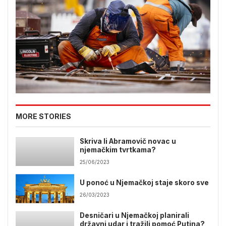
MORE STORIES
Skriva li Abramovič novac u
njemačkim tvrtkama?
25/06/2023
U ponoć u Njemačkoj staje skoro sve
26/03/2023
Desničari u Njemačkoj planirali
državni udar i tražili pomoć Putina?