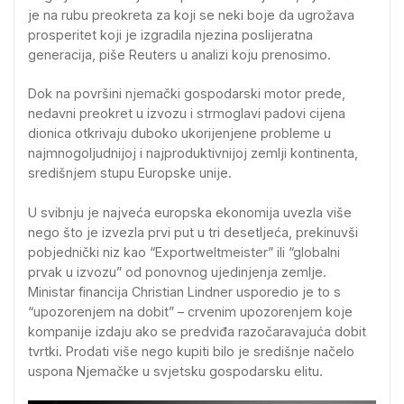
je na rubu preokreta za koji se neki boje da ugrožava
prosperitet koji je izgradila njezina poslijeratna
generacija, piše Reuters u analizi koju prenosimo.
Dok na površini njemački gospodarski motor prede,
nedavni preokret u izvozu i strmoglavi padovi cijena
dionica otkrivaju duboko ukorijenjene probleme u
najmnogoljudnijoj i najproduktivnijoj zemlji kontinenta,
središnjem stupu Europske unije.
U svibnju je najveća europska ekonomija uvezla više
nego što je izvezla prvi put u tri desetljeća, prekinuvši
pobjednički niz kao “Exportweltmeister” ili “globalni
prvak u izvozu” od ponovnog ujedinjenja zemlje.
Ministar financija Christian Lindner usporedio je to s
“upozorenjem na dobit” – crvenim upozorenjem koje
kompanije izdaju ako se predviđa razočaravajuća dobit
tvrtki. Prodati više nego kupiti bilo je središnje načelo
uspona Njemačke u svjetsku gospodarsku elitu.