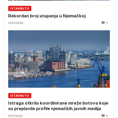
ISTAKNUTO
Rekordan broj utapanja u Njemačkoj
13/07/2026
0
ISTAKNUTO
Istraga otkrila koordinirane mreže botova koje
su preplavile profile njemačkih javnih medija
11/07/2026
0