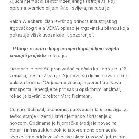
Ključni njemački sektor inženjeringa i strojeva, koji
oprema tvornice diljem Kine i svijeta, na rubu je.
Ralph Wiechers, član izvršnog odbora industrijskog
trgovačkog tijela VDMA opisao je trgovinsku bilancu koja
pokazuje višak uvoza kao “upozorenje”.
– Pitanje je sada u kojoj će mjeri kupci diljem svijeta
smanjiti projekte,
rekao je.
Fielmann, njemački proizvođač naočala koji posluje u 16
zemalja, pesimističan je. Njegove su dionice ove godine
pale za trećinu. “Osjećamo značajan porast troškova
transporta i energije te pritisak u opskrbnim lancima”,
rekao je izvršni direktor Marc Fielmann.
Gunther Schnabl, ekonomist sa Sveučilišta u Leipzigu, za
teško stanje u zemlji krivi njemačko škrtarenje s
novcem. Godinama je Njemačka štedjela novac na
obrani i infrastrukturi dok je istovremeno pomagala
izvoznicima održavajući niske plaće i uvozeći jeftini plin