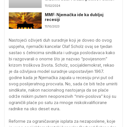
11/02/2024
MMF: Njemačka ide ka dubljoj
recesiji
11/10/2023
Nastojeći oživjeti duh suradnje koji je doveo do ovog
uspjeha, njemački kancelar Olaf Scholz ovaj se tjedan
sastao s čelnicima sindikata i udruga poslodavaca kako
bi razgovarali o onome što je nazvao “povijesnom”
krizom troškova života. Scholz, socijaldemokrat, rekao
je da oživljava model suradnje uspostavljen 1967.
godine kada je Njemačka zapala u recesiju prvi put od
svog poslijeratnog procvata. No, sada će biti teže umiriti
sindikate, nakon nacionalnog nastojanja da se plaće
održe niskim putem neoporezivih “mini-poslova” koji su
ograničili plaće po satu za mnoge niskokvalificirane
radnike na oko deset eura.
Reforme za ograničavanje isplata za nezaposlene, koje