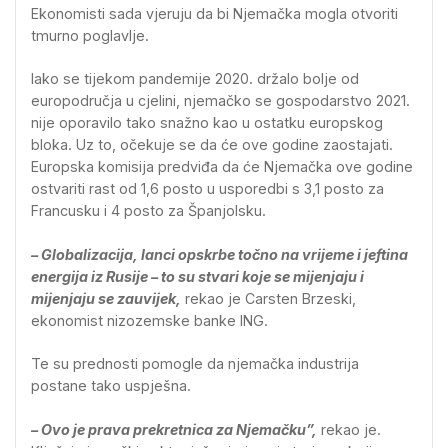
Ekonomisti sada vjeruju da bi Njemačka mogla otvoriti
tmurno poglavlje.
Iako se tijekom pandemije 2020. držalo bolje od
europodručja u cjelini, njemačko se gospodarstvo 2021.
nije oporavilo tako snažno kao u ostatku europskog
bloka. Uz to, očekuje se da će ove godine zaostajati.
Europska komisija predviđa da će Njemačka ove godine
ostvariti rast od 1,6 posto u usporedbi s 3,1 posto za
Francusku i 4 posto za Španjolsku.
– Globalizacija, lanci opskrbe točno na vrijeme i jeftina
energija iz Rusije – to su stvari koje se mijenjaju i
mijenjaju se zauvijek,
rekao je Carsten Brzeski,
ekonomist nizozemske banke ING.
Te su prednosti pomogle da njemačka industrija
postane tako uspješna.
– Ovo je prava prekretnica za Njemačku”,
rekao je.