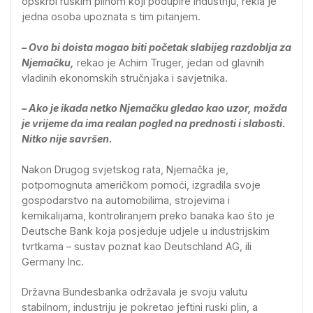
opskrbi ruskim plinom koji podupire industriju, rekla je
jedna osoba upoznata s tim pitanjem.
– Ovo bi doista mogao biti početak slabijeg razdoblja za
Njemačku,
rekao je Achim Truger, jedan od glavnih
vladinih ekonomskih stručnjaka i savjetnika.
– Ako je ikada netko Njemačku gledao kao uzor, možda
je vrijeme da ima realan pogled na prednosti i slabosti.
Nitko nije savršen.
Nakon Drugog svjetskog rata, Njemačka je,
potpomognuta američkom pomoći, izgradila svoje
gospodarstvo na automobilima, strojevima i
kemikalijama, kontroliranjem preko banaka kao što je
Deutsche Bank koja posjeduje udjele u industrijskim
tvrtkama – sustav poznat kao Deutschland AG, ili
Germany Inc.
Državna Bundesbanka održavala je svoju valutu
stabilnom, industriju je pokretao jeftini ruski plin, a