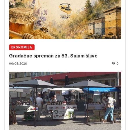
EKONOMIJA
Gradačac spreman za 53. Sajam šljive
06/08/2026
0