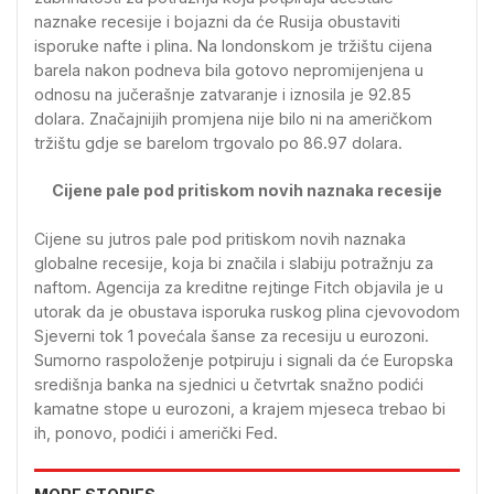
naznake recesije i bojazni da će Rusija obustaviti
isporuke nafte i plina. Na londonskom je tržištu cijena
barela nakon podneva bila gotovo nepromijenjena u
odnosu na jučerašnje zatvaranje i iznosila je 92.85
dolara. Značajnijih promjena nije bilo ni na američkom
tržištu gdje se barelom trgovalo po 86.97 dolara.
Cijene pale pod pritiskom novih naznaka recesije
Cijene su jutros pale pod pritiskom novih naznaka
globalne recesije, koja bi značila i slabiju potražnju za
naftom. Agencija za kreditne rejtinge Fitch objavila je u
utorak da je obustava isporuka ruskog plina cjevovodom
Sjeverni tok 1 povećala šanse za recesiju u eurozoni.
Sumorno raspoloženje potpiruju i signali da će Europska
središnja banka na sjednici u četvrtak snažno podići
kamatne stope u eurozoni, a krajem mjeseca trebao bi
ih, ponovo, podići i američki Fed.