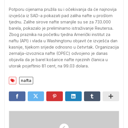
Potporu cijenama pružila su i očekivanja da će najnovija
izvješća iz SAD-a pokazati pad zaliha nafte u prošlom
tjednu. Zalihe sirove nafte smanjile su se za 733.000
barela, pokazalo je preliminarno istraživanje Reutersa.
Zbog praznika na početku tjedna Američki institut za
naftu (API) i vlada u Washingtonu objavit će izvješća dan
kasnije, tijekom srijede odnosno u četvrtak. Organizacija
zemalja-izvoznica nafte (OPEC) odvojeno je danas
objavila da je barel košarice nafte njezinih članica u
utorak pojeftinio 81 cent, na 99.03 dolara.
nafta