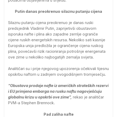
podacima objavljenima u srijedu.
Putin danas preokrenuo silaznu putanju cijena
Silaznu putanju cijena preokrenuo je danas ruski
predsjednik Vladimir Putin, zaprijetivši obustavom
isporuka nafte i plina ako zapadne zemlje ograniče
cijene ruskih energetskih resursa. Nekoliko sati kasnije
Europska unija predložila je ograničenje cijena ruskog
plina, povećavši rizik racioniranja potrošnje energenata
ove zime u nekoliko najbogatijih zemalja svijeta.
Analitičari su i prije njegovog upozorenja očekivali tijesnu
opskrbu naftom u zadnjem ovogodišnjem tromjesečju.
“Obustava prodaje nafte iz američkih strateških rezervi
i EU primjena embarga na rusku naftu nagovješćuju
globalnu krizu u opskrbi ove zime”,
rekao je analitičar
PVM-a Stephen Brennock.
Pad zaliha nafte