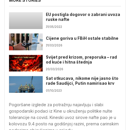
MORE STORIES
EU postigla dogovor o zabrani uvoza
ruske nafte
31/05/2022
Cijene goriva u FBiH ostale stabilne
31/03/2026
Svijet pred krizom, preporuka – rad
od kuće i hitna štednja
20/03/2026
Sat otkucava, nikome nije jasno što
rade Saudijci, Putin namirisao krv
01/10/2023
Pogoršane izglede za potražnju najavljuju i slabi
gospodarski podaci iz Kine u okruženju politike nulte
tolerancije na covid. Kineski uvoz sirove nafte pao je u
kolovozu 9.4 posto na godišnjoj razini, prema carinskim