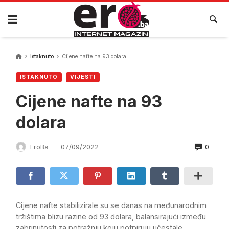
Skip
to
content
Istaknuto
Cijene nafte na 93 dolara
ISTAKNUTO
VIJESTI
Cijene nafte na 93
dolara
0
EroBa
07/09/2022
—
Cijene nafte stabilizirale su se danas na međunarodnim
tržištima blizu razine od 93 dolara, balansirajući između
zabrinutosti za potražnju koju potpiruju učestale