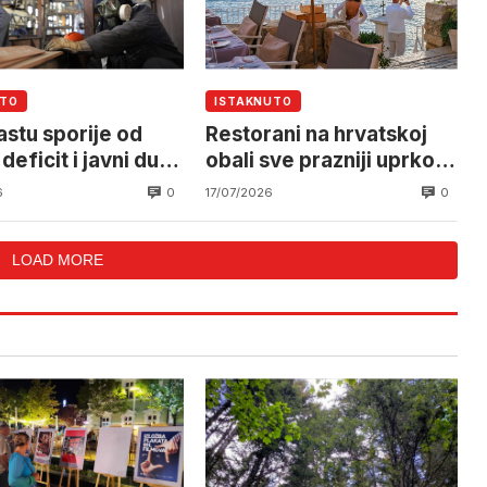
UTO
ISTAKNUTO
astu sporije od
Restorani na hrvatskoj
 deficit i javni dug
obali sve prazniji uprkos
 u porastu
većoj potrošnji
0
0
6
17/07/2026
LOAD MORE