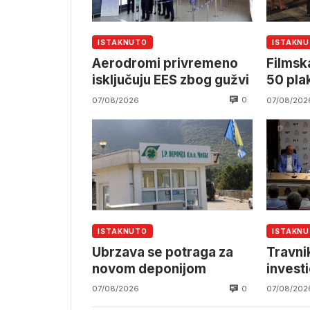
ISTAKNUTO
ISTAKN
Aerodromi privremeno
Filmska
isključuju EES zbog gužvi
50 pla
0
07/08/2026
07/08/202
ISTAKNUTO
ISTAKN
Ubrzava se potraga za
Travnik
novom deponijom
investi
0
07/08/2026
07/08/202