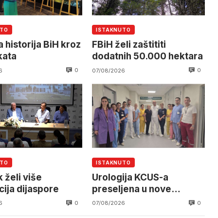
UTO
ISTAKNUTO
 historija BiH kroz
FBiH želi zaštititi
kata
dodatnih 50.000 hektara
0
0
6
07/08/2026
UTO
ISTAKNUTO
 želi više
Urologija KCUS-a
cija dijaspore
preseljena u nove
prostorije
0
0
6
07/08/2026