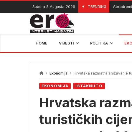
Skip
Subota 8 Augusta 2026
TRENDING
Aerodromi privr
07/08/2026
to
content
HOME
VIJESTI
POLITIKA
EK
Ekonomija
Hrvatska razmatra snižavanje tur
EKONOMIJA
ISTAKNUTO
Hrvatska razm
turističkih cije