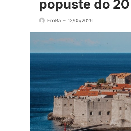
popuste do 20
EroBa
12/05/2026
—