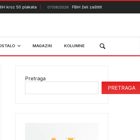
kroz 50 plakata
FBiH želi zaštititi dodatnih 50.000 hektar
07/08/2026
OSTALO
MAGAZIN
KOLUMNE
Pretraga
PRETRAGA