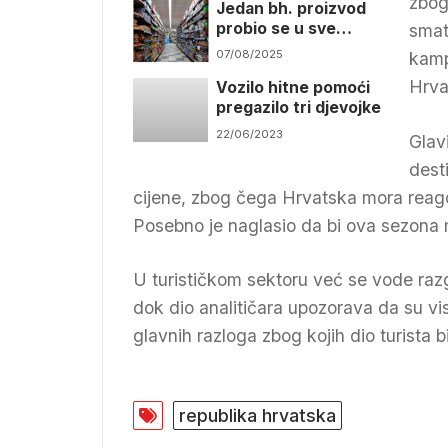
zbog
Jedan bh. proizvod
probio se u sve
smatr
markete na Jadranu
07/08/2025
kamp
Hrvat
Vozilo hitne pomoći
pregazilo tri djevojke
22/06/2023
Glav
dest
cijene, zbog čega Hrvatska mora reagov
Posebno je naglasio da bi ova sezona m
U turističkom sektoru već se vode ra
dok dio analitičara upozorava da su vi
glavnih razloga zbog kojih dio turista b
republika hrvatska