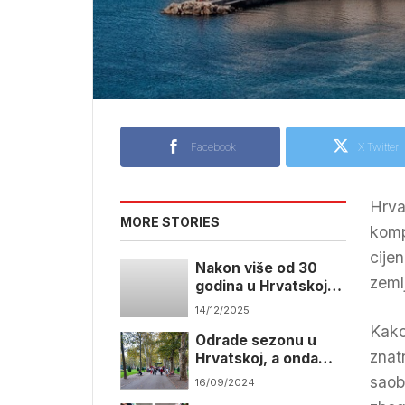
Facebook
X Twitter
Hrva
MORE STORIES
komp
cije
Nakon više od 30
zeml
godina u Hrvatskoj
zabilježen slučaj
14/12/2025
kuge
Kako
Odrade sezonu u
znat
Hrvatskoj, a onda
nazad kući
saob
16/09/2024