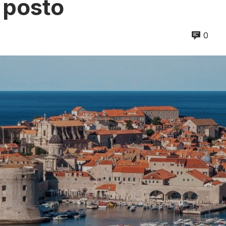
 posto
0