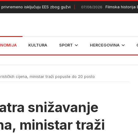
emeno isključuju EES zbog gužvi
Filmska historija BiH 
07/08/2026
ONOMIJA
KULTURA
SPORT
HERCEGOVINA
ističkih cijena, ministar traži popuste do 20 posto
atra snižavanje
na, ministar traži