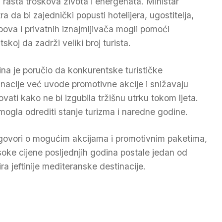
 rasta troškova života i energenata. Ministar
a da bi zajednički popusti hotelijera, ugostitelja,
ova i privatnih iznajmljivača mogli pomoći
skoj da zadrži veliki broj turista.
ina je poručio da konkurentske turističke
inacije već uvode promotivne akcije i snižavaju
ati kako ne bi izgubila tržišnu utrku tokom ljeta.
ogla odrediti stanje turizma i naredne godine.
zgovori o mogućim akcijama i promotivnim paketima,
soke cijene posljednjih godina postale jedan od
ira jeftinije mediteranske destinacije.