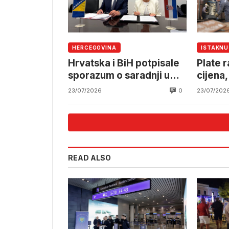
HERCEGOVINA
ISTAKN
Hrvatska i BiH potpisale
Plate r
sporazum o saradnji u
cijena,
hitnoj medicini
ponovo
0
23/07/2026
23/07/202
READ ALSO