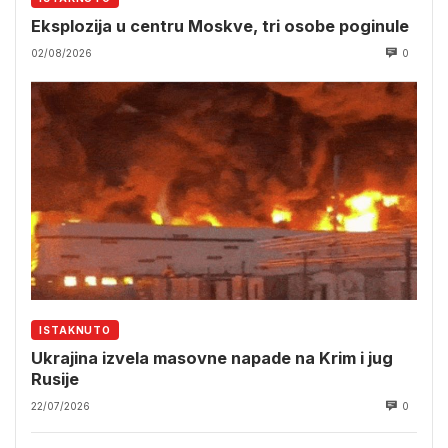
Eksplozija u centru Moskve, tri osobe poginule
02/08/2026
0
ISTAKNUTO
Ukrajina izvela masovne napade na Krim i jug
Rusije
22/07/2026
0