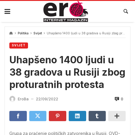
Skip
to
content
Politika
Svijet
Uhapšeno 1400 ljudi u 38 gradova u Rusiji zbog proturatnih protesta
SVIJET
Uhapšeno 1400 ljudi u
38 gradova u Rusiji zbog
proturatnih protesta
0
EroBa
22/09/2022
—
Grupa za praćenje političkih zatvorenika u Rusiji, OVD-