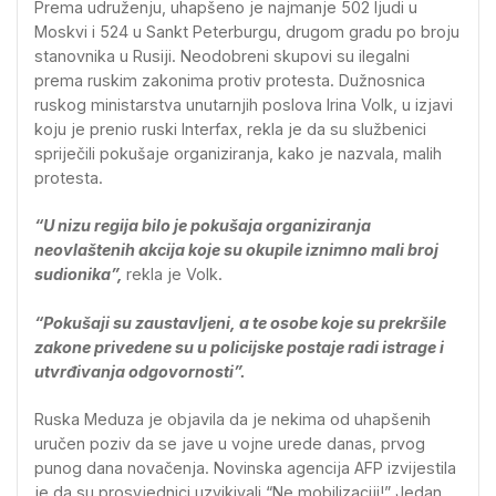
Prema udruženju, uhapšeno je najmanje 502 ljudi u
Moskvi i 524 u Sankt Peterburgu, drugom gradu po broju
stanovnika u Rusiji. Neodobreni skupovi su ilegalni
prema ruskim zakonima protiv protesta. Dužnosnica
ruskog ministarstva unutarnjih poslova Irina Volk, u izjavi
koju je prenio ruski Interfax, rekla je da su službenici
spriječili pokušaje organiziranja, kako je nazvala, malih
protesta.
“U nizu regija bilo je pokušaja organiziranja
neovlaštenih akcija koje su okupile iznimno mali broj
sudionika”,
rekla je Volk.
“Pokušaji su zaustavljeni, a te osobe koje su prekršile
zakone privedene su u policijske postaje radi istrage i
utvrđivanja odgovornosti”.
Ruska Meduza je objavila da je nekima od uhapšenih
uručen poziv da se jave u vojne urede danas, prvog
punog dana novačenja. Novinska agencija AFP izvijestila
je da su prosvjednici uzvikivali “Ne mobilizaciji!” Jedan