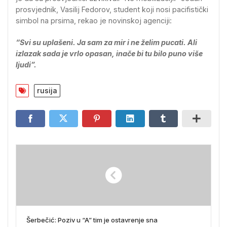
prosvjednik, Vasilij Fedorov, student koji nosi pacifistički
simbol na prsima, rekao je novinskoj agenciji:
“Svi su uplašeni. Ja sam za mir i ne želim pucati. Ali
izlazak sada je vrlo opasan, inače bi tu bilo puno više
ljudi”.
rusija
Šerbečić: Poziv u “A” tim je ostavrenje sna