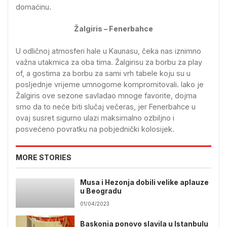
domaćinu.
Žalgiris – Fenerbahce
U odličnoj atmosferi hale u Kaunasu, čeka nas iznimno
važna utakmica za oba tima. Žalgirisu za borbu za play
of, a gostima za borbu za sami vrh tabele koju su u
posljednje vrijeme umnogome kompromitovali. Iako je
Žalgiris ove sezone savladao mnoge favorite, dojma
smo da to neće biti slučaj večeras, jer Fenerbahce u
ovaj susret sigurno ulazi maksimalno ozbiljno i
posvećeno povratku na pobjednički kolosijek.
MORE STORIES
Musa i Hezonja dobili velike aplauze
u Beogradu
01/04/2023
Baskonia ponovo slavila u Istanbulu