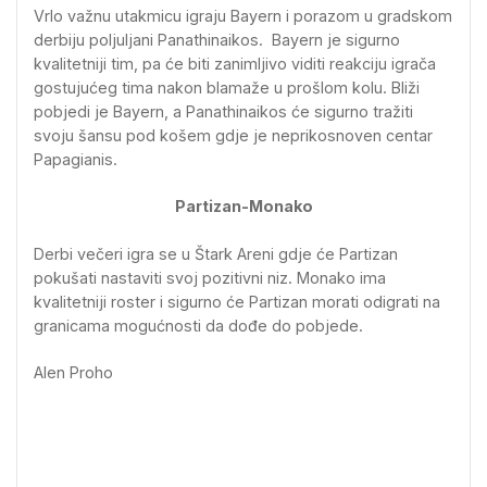
Vrlo važnu utakmicu igraju Bayern i porazom u gradskom
derbiju poljuljani Panathinaikos. Bayern je sigurno
kvalitetniji tim, pa će biti zanimljivo viditi reakciju igrača
gostujućeg tima nakon blamaže u prošlom kolu. Bliži
pobjedi je Bayern, a Panathinaikos će sigurno tražiti
svoju šansu pod košem gdje je neprikosnoven centar
Papagianis.
Partizan-Monako
Derbi večeri igra se u Štark Areni gdje će Partizan
pokušati nastaviti svoj pozitivni niz. Monako ima
kvalitetniji roster i sigurno će Partizan morati odigrati na
granicama mogućnosti da dođe do pobjede.
Alen Proho