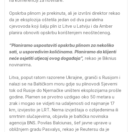
na konferenciji za novinare.
Opskrba plinom je prekinuta, ali je izvršni direktor rekao
da je eksplozija oštetila jedan od dva paralelna
cjevovoda koji šalju plin iz Litve u Latviju i da Amber
planira obnoviti opskrbu korištenjem neoštećenog.
“Planiramo uspostaviti opskrbu plinom za nekoliko
sati, u usporedivim količinama. Planiramo da klijenti
neće osjetiti utjecaj ovog događaja”,
rekao je Biknius
novinarima.
Litva, poput ratom razorene Ukrajine, graniči s Rusijom i
nalazi se na Baltičkom moru gdje su plinovodi Sjeverni
tok od Rusije do Njemačke uništeni eksplozijama prošle
godine. Plamen se prvotno uzdigao oko 50 metara u
zrak i mogao se vidjeti na udaljenosti od najmanje 17
km, izvijestio je LRT. Nema izvještaja o ozlijeđenima ili
smrtnim slučajevima, objavila je baltička novinska
agencija BNS. Povilas Balciunas, šef javne uprave u
obližnjem gradu Pasvalys, rekao je Reutersu da je