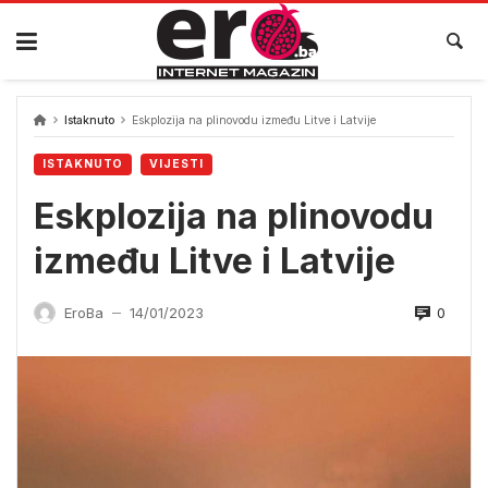
Skip
to
content
Istaknuto
Eskplozija na plinovodu između Litve i Latvije
ISTAKNUTO
VIJESTI
Eskplozija na plinovodu
između Litve i Latvije
0
EroBa
14/01/2023
—