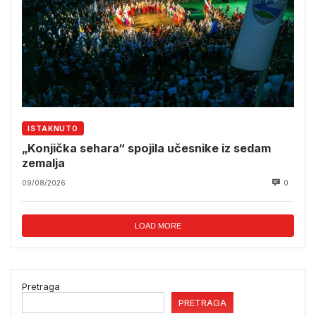
ISTAKNUTO
„Konjička sehara“ spojila učesnike iz sedam
zemalja
09/08/2026
0
LOAD MORE
Pretraga
PRETRAGA