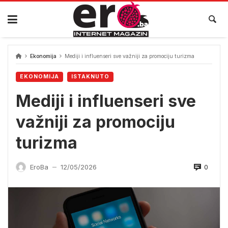
Skip
to
content
Ekonomija
Mediji i influenseri sve važniji za promociju turizma
EKONOMIJA
ISTAKNUTO
Mediji i influenseri sve
važniji za promociju
turizma
0
EroBa
12/05/2026
—