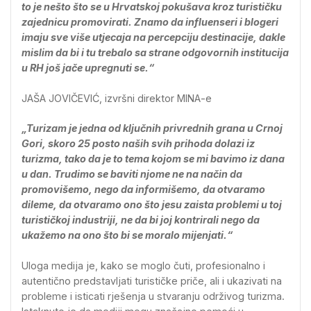
to je nešto što se u Hrvatskoj pokušava kroz turističku
zajednicu promovirati. Znamo da influenseri i blogeri
imaju sve više utjecaja na percepciju destinacije, dakle
mislim da bi i tu trebalo sa strane odgovornih institucija
u RH još jače upregnuti se.“
JAŠA JOVIČEVIĆ, izvršni direktor MINA-e
„Turizam je jedna od ključnih privrednih grana u Crnoj
Gori, skoro 25 posto naših svih prihoda dolazi iz
turizma, tako da je to tema kojom se mi bavimo iz dana
u dan. Trudimo se baviti njome ne na način da
promovišemo, nego da informišemo, da otvaramo
dileme, da otvaramo ono što jesu zaista problemi u toj
turističkoj industriji, ne da bi joj kontrirali nego da
ukažemo na ono što bi se moralo mijenjati.“
Uloga medija je, kako se moglo čuti, profesionalno i
autentično predstavljati turističke priče, ali i ukazivati na
probleme i isticati rješenja u stvaranju održivog turizma.