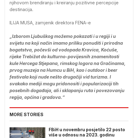
njihovom brendiranju i kreiranju pozitivne percepcije
destinacija.
ILIJA MUSA, zamjenik direktora FENA-e
„Izborom Ljubuškog možemo pokazati i u regiji i u
svijetu na koji način imamo priliku ponuditi i prirodna
bogatstva, počevši od vodopada Kravica, Koćuše,
rijeke Trebižat do kulturno-povijesnih znamenitosti
kule Hercega Stjepana, rimskog logora na Gračinama,
prvog muzeja na Humcu u BiH, kao i outdoor i beer
festivala koji nude nešto drugačiji vid turizma. I
svakako mediji mogu pridonositi i popularizaciji tih
posebnih događaja, ali i sklapanju ruta i povezovanju
regija, općina i gradova.“
MORE STORIES
FBiH u novembru posjetilo 22 posto
više u odnosu na 2023. godinu