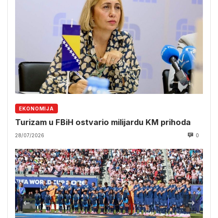
EKONOMIJA
Turizam u FBiH ostvario milijardu KM prihoda
28/07/2026
0