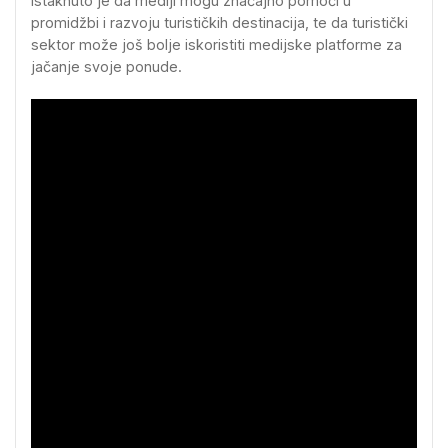
Istaknuto je da mediji mogu značajno pomoći u
promidžbi i razvoju turističkih destinacija, te da turistički
sektor može još bolje iskoristiti medijske platforme za
jačanje svoje ponude.