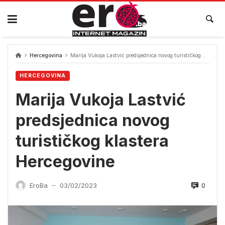
Skip
to
content
Hercegovina
Marija Vukoja Lastvić predsjednica novog turističkog klastera Hercegovine
HERCEGOVINA
Marija Vukoja Lastvić
predsjednica novog
turističkog klastera
Hercegovine
0
EroBa
03/02/2023
—