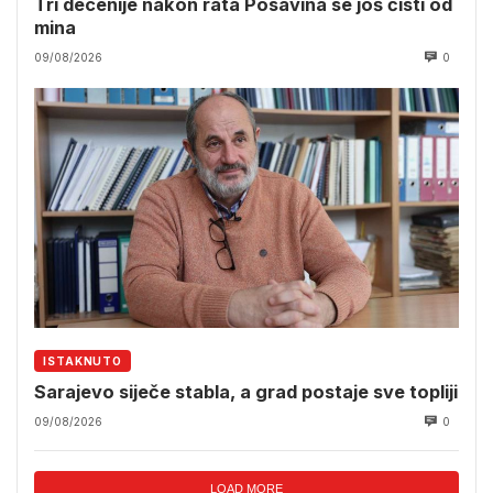
Tri decenije nakon rata Posavina se još čisti od
mina
09/08/2026
0
ISTAKNUTO
Sarajevo siječe stabla, a grad postaje sve topliji
09/08/2026
0
LOAD MORE