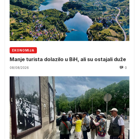
EKONOMIJA
Manje turista dolazilo u BiH, ali su ostajali duže
08/08/2026
0