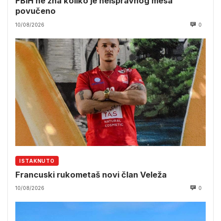
FBiH ne zna koliko je neispravnog mesa
povučeno
10/08/2026
0
ISTAKNUTO
Francuski rukometaš novi član Veleža
10/08/2026
0