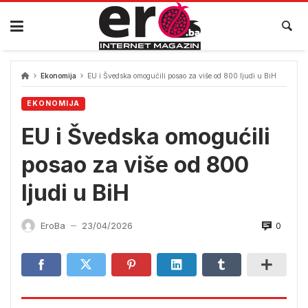
Skip
to
content
Ekonomija
EU i Švedska omogućili posao za više od 800 ljudi u BiH
EKONOMIJA
EU i Švedska omogućili
posao za više od 800
ljudi u BiH
0
EroBa
23/04/2026
—