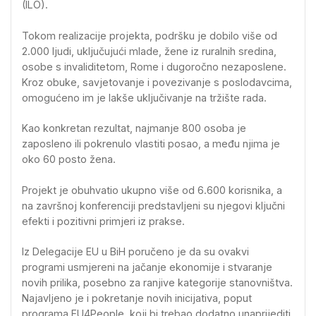
(ILO).
Tokom realizacije projekta, podršku je dobilo više od
2.000 ljudi, uključujući mlade, žene iz ruralnih sredina,
osobe s invaliditetom, Rome i dugoročno nezaposlene.
Kroz obuke, savjetovanje i povezivanje s poslodavcima,
omogućeno im je lakše uključivanje na tržište rada.
Kao konkretan rezultat, najmanje 800 osoba je
zaposleno ili pokrenulo vlastiti posao, a među njima je
oko 60 posto žena.
Projekt je obuhvatio ukupno više od 6.600 korisnika, a
na završnoj konferenciji predstavljeni su njegovi ključni
efekti i pozitivni primjeri iz prakse.
Iz Delegacije EU u BiH poručeno je da su ovakvi
programi usmjereni na jačanje ekonomije i stvaranje
novih prilika, posebno za ranjive kategorije stanovništva.
Najavljeno je i pokretanje novih inicijativa, poput
programa EU4People, koji bi trebao dodatno unaprijediti