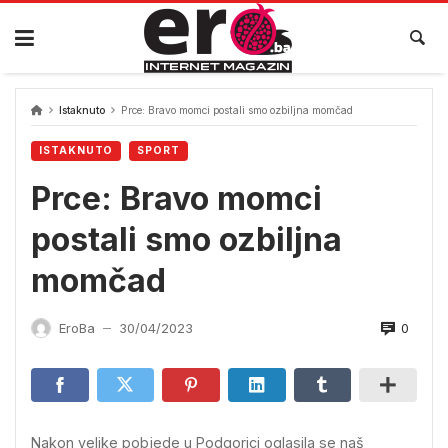
Skip
to
content
Istaknuto
Prce: Bravo momci postali smo ozbiljna momčad
ISTAKNUTO
SPORT
Prce: Bravo momci
postali smo ozbiljna
momčad
0
EroBa
30/04/2023
—
Nakon velike pobjede u Podgorici oglasila se naš