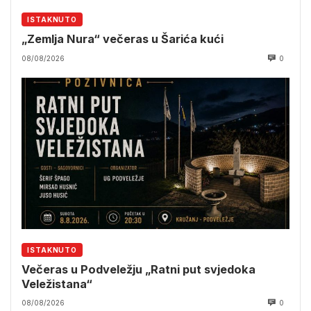
ISTAKNUTO
„Zemlja Nura“ večeras u Šarića kući
08/08/2026
0
ISTAKNUTO
Večeras u Podveležju „Ratni put svjedoka
Veležistana“
08/08/2026
0