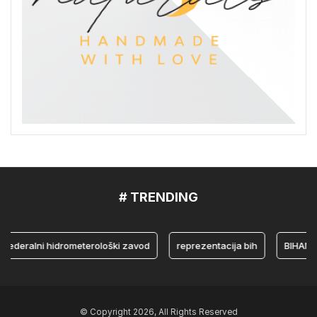
# TRENDING
eralni hidrometerološki zavod
reprezentacija bih
BIHAMK
© Copyright 2026, All Rights Reserved