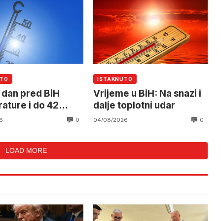
UTO
ISTAKNUTO
 dan pred BiH
Vrijeme u BiH: Na snazi i
ature i do 42
dalje toplotni udar
na
0
0
6
04/08/2026
LOAD MORE