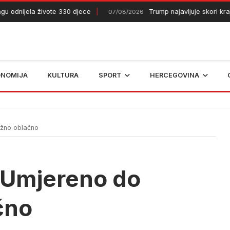
dnijela živote 330 djece
Trump najavljuje skori kraj rat
07/08/2026
ONOMIJA
KULTURA
SPORT
HERCEGOVINA
ežno oblačno
: Umjereno do
čno