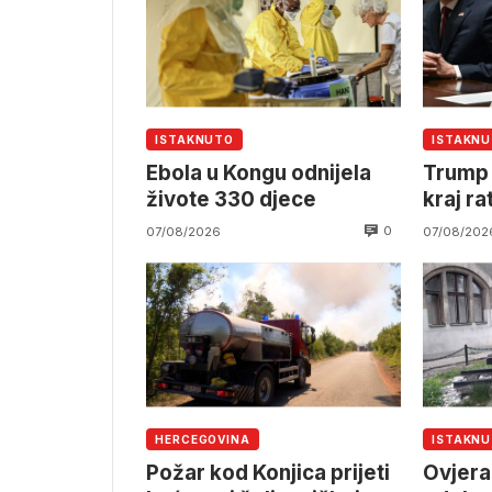
ISTAKNUTO
ISTAKN
Ebola u Kongu odnijela
Trump 
živote 330 djece
kraj ra
0
07/08/2026
07/08/202
HERCEGOVINA
ISTAKN
Požar kod Konjica prijeti
Ovjera 