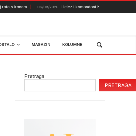
a s Iranom
Helez i komandant NATO štaba obišli bh. nam
06/08/2026
OSTALO
MAGAZIN
KOLUMNE
Pretraga
PRETRAGA