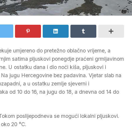
čekuje umjereno do pretežno oblačno vrijeme, a
rnjim satima pljuskovi ponegdje praćeni grmljavinom
. U ostatku dana i dio noći kiša, pljuskovi i
. Na jugu Hercegovine bez padavina. Vjetar slab na
apadni, a u ostatku zemlje sjeverni i
raka od 10 do 16, na jugu do 18, a dnevna od 14 do
Tokom poslijepodneva se mogući lokalni pljuskovi.
 oko 20 °C.