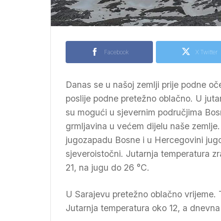
Facebook
X Twitter
Danas se u našoj zemlji prije podne o
poslije podne pretežno oblačno. U juta
su mogući u sjevernim područjima Bosne
grmljavina u većem dijelu naše zemlje
jugozapadu Bosne i u Hercegovini jugoz
sjeveroistočni. Jutarnja temperatura z
21, na jugu do 26 °C.
U Sarajevu pretežno oblačno vrijeme. 
Jutarnja temperatura oko 12, a dnevna