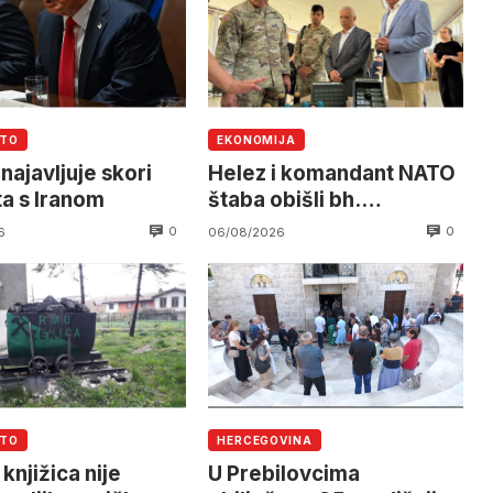
UTO
EKONOMIJA
najavljuje skori
Helez i komandant NATO
ta s Iranom
štaba obišli bh.
namjensku industriju
0
0
6
06/08/2026
UTO
HERCEGOVINA
knjižica nije
U Prebilovcima