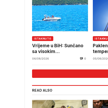
ISTAKNUTO
ISTAKN
Vrijeme u BiH: Sunčano
Paklen
sa visokim
temper
temperaturama
stepe
0
06/08/2026
05/08/202
READ ALSO