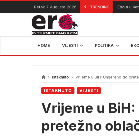
Skip
Petak 7 Augusta 2026
TRENDING
Ebola u Kongu o
07/08/2026
to
content
HOME
VIJESTI
POLITIKA
EK
Istaknuto
Vrijeme u BiH: Umjereno do pret
ISTAKNUTO
VIJESTI
Vrijeme u BiH
pretežno obla