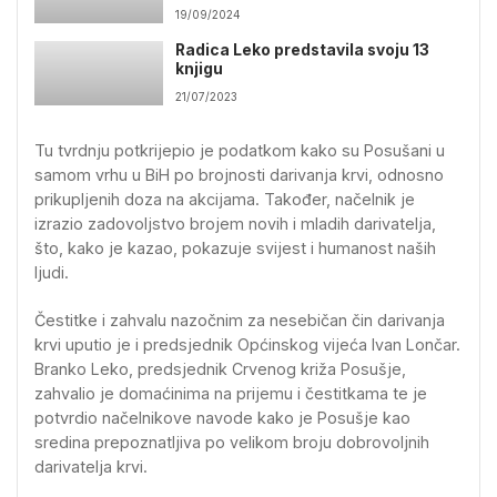
osnovnim školama
19/09/2024
Radica Leko predstavila svoju 13
knjigu
21/07/2023
Tu tvrdnju potkrijepio je podatkom kako su Posušani u
samom vrhu u BiH po brojnosti darivanja krvi, odnosno
prikupljenih doza na akcijama. Također, načelnik je
izrazio zadovoljstvo brojem novih i mladih darivatelja,
što, kako je kazao, pokazuje svijest i humanost naših
ljudi.
Čestitke i zahvalu nazočnim za nesebičan čin darivanja
krvi uputio je i predsjednik Općinskog vijeća Ivan Lončar.
Branko Leko, predsjednik Crvenog križa Posušje,
zahvalio je domaćinima na prijemu i čestitkama te je
potvrdio načelnikove navode kako je Posušje kao
sredina prepoznatljiva po velikom broju dobrovoljnih
darivatelja krvi.