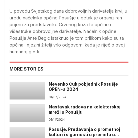
U povodu Svjetskog dana dobrovoljnih darivatelja krvi, u
uredu načelnika općine Posušje u petak je organiziran
prijem za predstavnike Crvenog križa te općine i
višestruke dobrovoljne darivatelje. Načelnik općine
Posušja Ante Begić istaknuo je tom prilikom kako su ta
općina i njezini žitelji vrlo odgovorni kada je riječ o ovoj
humanoj gesti.
MORE STORIES
Nevenko Ćuk pobjednik Posušje
OPEN-a 2024
01/07/2024
Nastavak radova na kolektorskoj
mreži u Posušju
01/11/2024
Posušje: Predavanja o prometnoj
kulturi i sigurnosti u prometu u