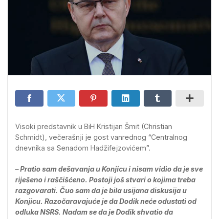
Visoki predstavnik u BiH Kristijan Šmit (Christian
Schmidt), večerašnji je gost vanrednog “Centralnog
dnevnika sa Senadom Hadžifejzovićem”.
– Pratio sam dešavanja u Konjicu i nisam vidio da je sve
riješeno i raščišćeno. Postoji još stvari o kojima treba
razgovarati. Čuo sam da je bila usijana diskusija u
Konjicu. Razočaravajuće je da Dodik neće odustati od
odluka NSRS. Nadam se da je Dodik shvatio da