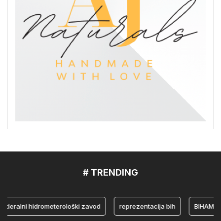
# TRENDING
alni hidrometerološki zavod
reprezentacija bih
BIHAMK