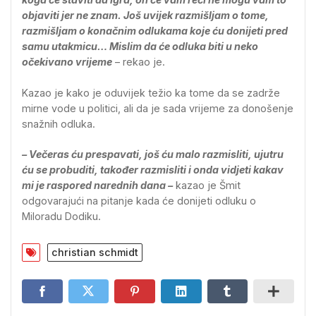
objaviti jer ne znam. Još uvijek razmišljam o tome,
razmišljam o konačnim odlukama koje ću donijeti pred
samu utakmicu… Mislim da će odluka biti u neko
očekivano vrijeme
– rekao je.
Kazao je kako je oduvijek težio ka tome da se zadrže
mirne vode u politici, ali da je sada vrijeme za donošenje
snažnih odluka.
– Večeras ću prespavati, još ću malo razmisliti, ujutru
ću se probuditi, također razmisliti i onda vidjeti kakav
mi je raspored narednih dana –
kazao je Šmit
odgovarajući na pitanje kada će donijeti odluku o
Miloradu Dodiku.
christian schmidt