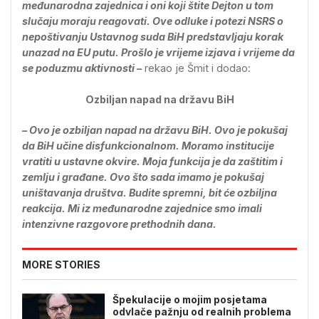
međunarodna zajednica i oni koji štite Dejton u tom
slučaju moraju reagovati. Ove odluke i potezi NSRS o
nepoštivanju Ustavnog suda BiH predstavljaju korak
unazad na EU putu. Prošlo je vrijeme izjava i vrijeme da
se poduzmu aktivnosti –
rekao je Šmit i dodao:
Ozbiljan napad na državu BiH
– Ovo je ozbiljan napad na državu BiH. Ovo je pokušaj
da BiH učine disfunkcionalnom. Moramo institucije
vratiti u ustavne okvire. Moja funkcija je da zaštitim i
zemlju i građane. Ovo što sada imamo je pokušaj
uništavanja društva. Budite spremni, bit će ozbiljna
reakcija. Mi iz međunarodne zajednice smo imali
intenzivne razgovore prethodnih dana.
MORE STORIES
Špekulacije o mojim posjetama
odvlače pažnju od realnih problema