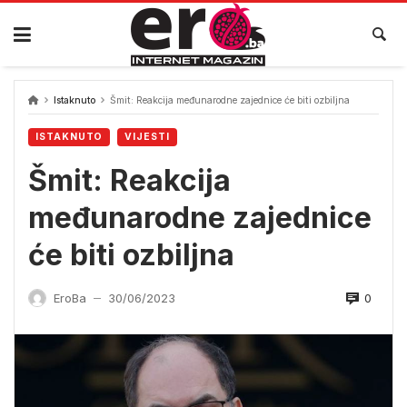
Skip
to
content
Istaknuto
Šmit: Reakcija međunarodne zajednice će biti ozbiljna
ISTAKNUTO
VIJESTI
Šmit: Reakcija
međunarodne zajednice
će biti ozbiljna
0
EroBa
30/06/2023
—