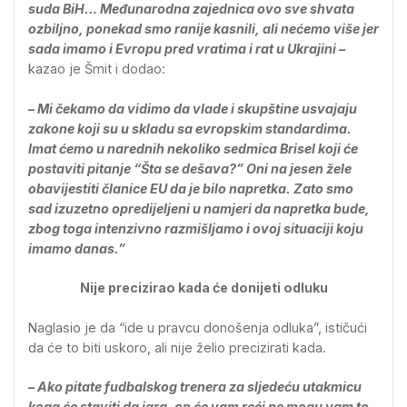
suda BiH… Međunarodna zajednica ovo sve shvata
ozbiljno, ponekad smo ranije kasnili, ali nećemo više jer
sada imamo i Evropu pred vratima i rat u Ukrajini –
kazao je Šmit i dodao:
– Mi čekamo da vidimo da vlade i skupštine usvajaju
zakone koji su u skladu sa evropskim standardima.
Imat ćemo u narednih nekoliko sedmica Brisel koji će
postaviti pitanje “Šta se dešava?” Oni na jesen žele
obavijestiti članice EU da je bilo napretka. Zato smo
sad izuzetno opredijeljeni u namjeri da napretka bude,
zbog toga intenzivno razmišljamo i ovoj situaciji koju
imamo danas.”
Nije precizirao kada će donijeti odluku
Naglasio je da “ide u pravcu donošenja odluka”, ističući
da će to biti uskoro, ali nije želio precizirati kada.
– Ako pitate fudbalskog trenera za sljedeću utakmicu
koga će staviti da igra, on će vam reći ne mogu vam to