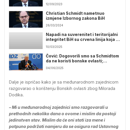
12/09/2023
Christian Schmidt nametnuo
izmjene Izbornog zakona BiH
26/03/2024
Napadi na suverenitet i teritorijalni
integritet BiH su crvena linija koja se
ne smije preći
10/03/2025
Čović: Dogovorili smo sa Schmidtom
da ne koristi bonske ovlasti;
Schmidt: Ne mogu se sjetiti te izjave
04/06/2025
Dalje je ispričao kako je sa međunarodnom zajednicom
razgovarao o korištenju Bonskih ovlasti zbog Milorada
Dodika.
– Mi u međunarodnoj zajednici smo razgovarali u
prethodnih nekoliko dana o ovome i mislim da postoji
jedinstven stav. Mislim da će oni stati iza mene i
potpuno podržati namjeru da se osigura rad Ustavnog