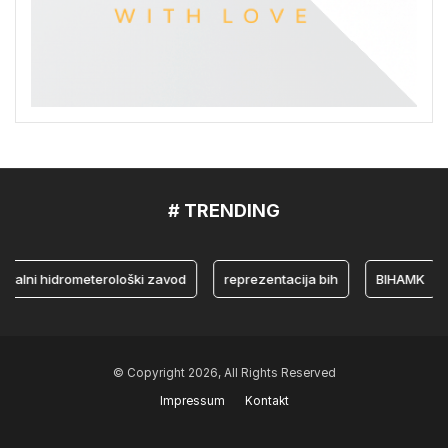
# TRENDING
i hidrometerološki zavod
reprezentacija bih
BIHAMK
bos
© Copyright 2026, All Rights Reserved
Impressum
Kontakt