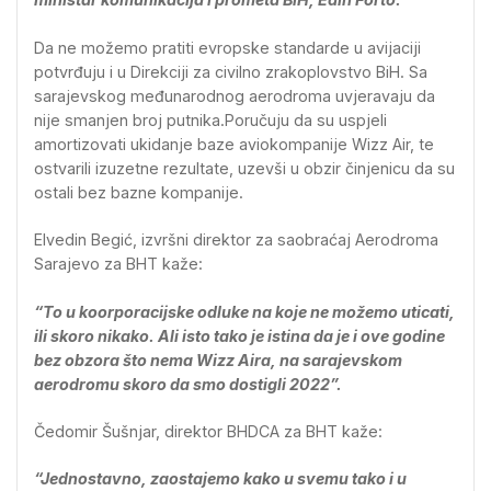
Da ne možemo pratiti evropske standarde u avijaciji
potvrđuju i u Direkciji za civilno zrakoplovstvo BiH. Sa
sarajevskog međunarodnog aerodroma uvjeravaju da
nije smanjen broj putnika.Poručuju da su uspjeli
amortizovati ukidanje baze aviokompanije Wizz Air, te
ostvarili izuzetne rezultate, uzevši u obzir činjenicu da su
ostali bez bazne kompanije.
Elvedin Begić, izvršni direktor za saobraćaj Aerodroma
Sarajevo za BHT kaže:
“To u koorporacijske odluke na koje ne možemo uticati,
ili skoro nikako. Ali isto tako je istina da je i ove godine
bez obzora što nema Wizz Aira, na sarajevskom
aerodromu skoro da smo dostigli 2022”.
Čedomir Šušnjar, direktor BHDCA za BHT kaže:
“Jednostavno, zaostajemo kako u svemu tako i u