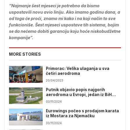
“Najmanje šest mjeseci je potrebno da bismo
uspostavili novu avio liniju. Ako imamo godinu dana, a
od toga će proći, znamo mi kako i na koji način to sve
funkcioniše. Šest mjeseci uspostave tih sistema, bojim
se da nećemo dobiti garanciju koju hoće niskobudžetne
kompanije”.
MORE STORIES
Primorac: Velika ulaganja u sva
četiri aerodroma
20/04/2023
Putnik objavio popis najgorih
aerodroma u Evropi, jedan iz BiH
dospio na listu
03/11/2024
Eurowings počeo s prodajom karata
iz Mostara za Njemačku
30/11/2024