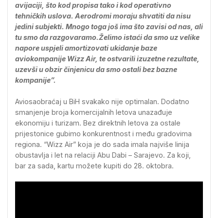
avijaciji, što kod propisa tako i kod operativno
tehničkih uslova. Aerodromi moraju shvatiti da nisu
jedini subjekti. Mnogo toga još ima što zavisi od nas, ali
tu smo da razgovaramo.Želimo istaći da smo uz velike
napore uspjeli amortizovati ukidanje baze
aviokompanije Wizz Air, te ostvarili izuzetne rezultate,
uzevši u obzir činjenicu da smo ostali bez bazne
kompanije”.
Aviosaobraćaj u BiH svakako nije optimalan. Dodatno
smanjenje broja komercijalnih letova unazađuje
ekonomiju i turizam. Bez direktnih letova za ostale
prijestonice gubimo konkurentnost i među gradovima
regiona. “Wizz Air” koja je do sada imala najviše linija
obustavlja i let na relaciji Abu Dabi – Sarajevo. Za koji,
bar za sada, kartu možete kupiti do 28. oktobra.