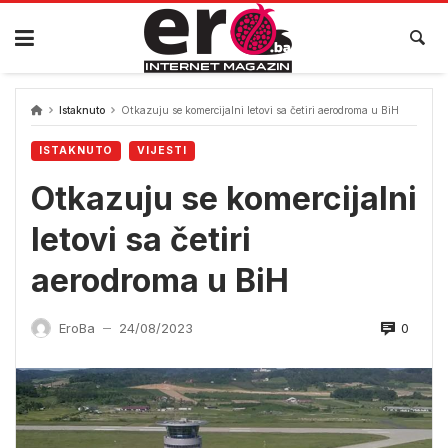
Skip
to
content
Istaknuto
Otkazuju se komercijalni letovi sa četiri aerodroma u BiH
ISTAKNUTO
VIJESTI
Otkazuju se komercijalni
letovi sa četiri
aerodroma u BiH
0
EroBa
24/08/2023
—