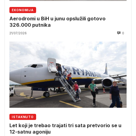
EKONOMIJA
Aerodromi u BiH u junu opslužili gotovo
326.000 putnika
21/07/2026
0
ISTAKNUTO
Let koji je trebao trajati tri sata pretvorio se u
12-satnu agoniju