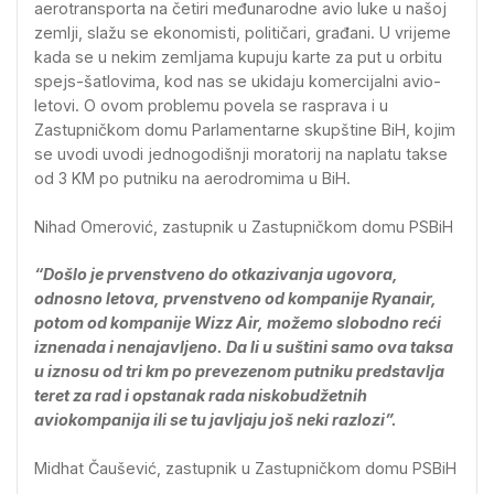
aerotransporta na četiri međunarodne avio luke u našoj
zemlji, slažu se ekonomisti, političari, građani. U vrijeme
kada se u nekim zemljama kupuju karte za put u orbitu
spejs-šatlovima, kod nas se ukidaju komercijalni avio-
letovi. O ovom problemu povela se rasprava i u
Zastupničkom domu Parlamentarne skupštine BiH, kojim
se uvodi uvodi jednogodišnji moratorij na naplatu takse
od 3 KM po putniku na aerodromima u BiH.
Nihad Omerović, zastupnik u Zastupničkom domu PSBiH
“Došlo je prvenstveno do otkazivanja ugovora,
odnosno letova, prvenstveno od kompanije Ryanair,
potom od kompanije Wizz Air, možemo slobodno reći
iznenada i nenajavljeno. Da li u suštini samo ova taksa
u iznosu od tri km po prevezenom putniku predstavlja
teret za rad i opstanak rada niskobudžetnih
aviokompanija ili se tu javljaju još neki razlozi”.
Midhat Čaušević, zastupnik u Zastupničkom domu PSBiH