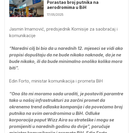
Porastao broj putnika na
aerodromima u BiH
17/05/2025
Jasmin Imamović, predsjednik Komisije za saobraćaj i
komunikacije
“Naredni cilj bi bio da u narednih 12. mjeseci se vidi ako
propisi dopuštaju da ne bude nikako naknade, da je ne
bude nikako, ili da bude minimalno onoliko kolika mora
biti”.
Edin Forto, ministar komunikacija i prometa BiH
“Ono što mi moramo sada uraditi, je postaviti paramtre
tako u našoj infrastrukturi za zarčni promet da
okrenemo trend odlaska kompanija i da povećamo broj
putnika na svim aerodromima u BiH. Odluke
korporacija poput Wizz Aira su strateške i mogu se
promijeniti u narednih godinu do dvije”, poručuje
ministar komunikacija i prometa BiH, Edin Forto.