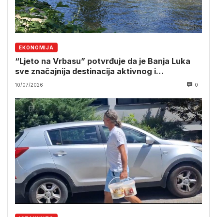
EKONOMIJA
“Ljeto na Vrbasu” potvrđuje da je Banja Luka
sve značajnija destinacija aktivnog i
manifestacionog turizma
10/07/2026
0