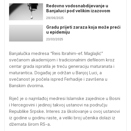
Redovno vodosnabdijevanje u
Banjaluci pod velikim izazovom
29/06/2025
Gradu prijeti zaraza koja može preći
u epidemiju
23/03/2025
Banjalučka medresa “Reis Ibrahim-ef. Maglajlić”
svečanom akademijom i tradicionalnim defileom kroz
centar grada ispratila je treću generaciju maturanata i
maturantica. Događaj je održan u Banjoj Luci, a
svečanost je počela ispred Ferhadije i završena u
Banskim dvorima.
Riječ je o najmlađoj medresi Islamske zajednice u Bosni
i Hercegovini i jedinoj takvoj ustanovi na području
Republike Srpske. Interes za školovanje u ovoj ustanovi
iz godine u godinu raste, a veliki broj učenika dolazi iz
džemata širom RS-a.