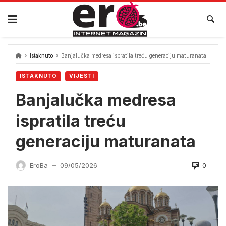
Skip
to
content
Istaknuto
Banjalučka medresa ispratila treću generaciju maturanata
ISTAKNUTO
VIJESTI
Banjalučka medresa
ispratila treću
generaciju maturanata
0
EroBa
09/05/2026
—