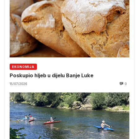
EKONOMIJA
Poskupio hljeb u dijelu Banje Luke
15/07/2026
0