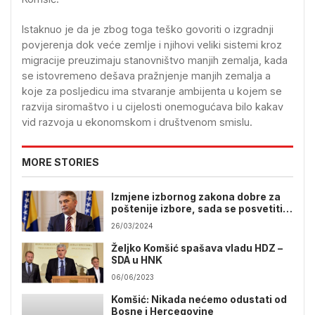
Istaknuo je da je zbog toga teško govoriti o izgradnji
povjerenja dok veće zemlje i njihovi veliki sistemi kroz
migracije preuzimaju stanovništvo manjih zemalja, kada
se istovremeno dešava pražnjenje manjih zemalja a
koje za posljedicu ima stvaranje ambijenta u kojem se
razvija siromaštvo i u cijelosti onemogućava bilo kakav
vid razvoja u ekonomskom i društvenom smislu.
MORE STORIES
Izmjene izbornog zakona dobre za
poštenije izbore, sada se posvetiti
drugim zakonima
26/03/2024
Željko Komšić spašava vladu HDZ –
SDA u HNK
06/06/2023
Komšić: Nikada nećemo odustati od
Bosne i Hercegovine