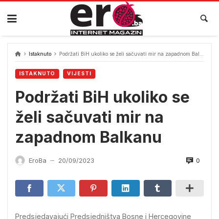
Skip
to
content
Istaknuto
Podržati BiH ukoliko se želi sačuvati mir na zapadnom Balkanu
ISTAKNUTO
VIJESTI
Podržati BiH ukoliko se
želi sačuvati mir na
zapadnom Balkanu
0
EroBa
20/09/2023
—
Predsjedavajući Predsjedništva Bosne i Hercegovine