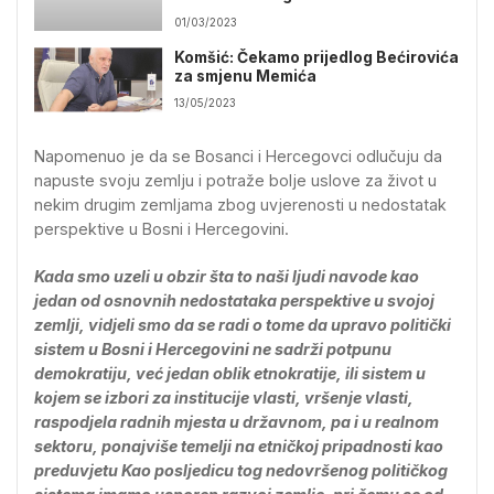
01/03/2023
Komšić: Čekamo prijedlog Bećirovića
za smjenu Memića
13/05/2023
Napomenuo je da se Bosanci i Hercegovci odlučuju da
napuste svoju zemlju i potraže bolje uslove za život u
nekim drugim zemljama zbog uvjerenosti u nedostatak
perspektive u Bosni i Hercegovini.
Kada smo uzeli u obzir šta to naši ljudi navode kao
jedan od osnovnih nedostataka perspektive u svojoj
zemlji, vidjeli smo da se radi o tome da upravo politički
sistem u Bosni i Hercegovini ne sadrži potpunu
demokratiju, već jedan oblik etnokratije, ili sistem u
kojem se izbori za institucije vlasti, vršenje vlasti,
raspodjela radnih mjesta u državnom, pa i u realnom
sektoru, ponajviše temelji na etničkoj pripadnosti kao
preduvjetu Kao posljedicu tog nedovršenog političkog