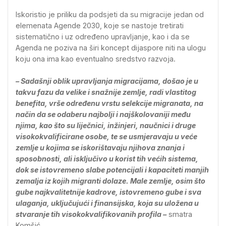
Iskoristio je priliku da podsjeti da su migracije jedan od
elemenata Agende 2030, koje se nastoje tretirati
sistematično i uz određeno upravljanje, kao i da se
Agenda ne poziva na širi koncept dijaspore niti na ulogu
koju ona ima kao eventualno sredstvo razvoja.
– Sadašnji oblik upravljanja migracijama, došao je u
takvu fazu da velike i snažnije zemlje, radi vlastitog
benefita, vrše određenu vrstu selekcije migranata, na
način da se odaberu najbolji i najškolovaniji među
njima, kao što su liječnici, inžinjeri, naučnici i druge
visokokvalificirane osobe, te se usmjeravaju u veće
zemlje u kojima se iskorištavaju njihova znanja i
sposobnosti, ali isključivo u korist tih većih sistema,
dok se istovremeno slabe potencijali i kapaciteti manjih
zemalja iz kojih migranti dolaze. Male zemlje, osim što
gube najkvalitetnije kadrove, istovremeno gube i sva
ulaganja, uključujući i finansijska, koja su uložena u
stvaranje tih visokokvalifikovanih profila –
smatra
Komšić.