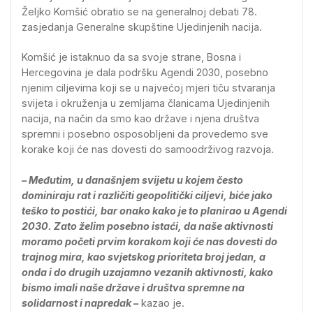
Željko Komšić obratio se na generalnoj debati 78.
zasjedanja Generalne skupštine Ujedinjenih nacija.
Komšić je istaknuo da sa svoje strane, Bosna i
Hercegovina je dala podršku Agendi 2030, posebno
njenim ciljevima koji se u najvećoj mjeri tiču stvaranja
svijeta i okruženja u zemljama članicama Ujedinjenih
nacija, na način da smo kao države i njena društva
spremni i posebno osposobljeni da provedemo sve
korake koji će nas dovesti do samoodrživog razvoja.
– Međutim, u današnjem svijetu u kojem često
dominiraju rat i različiti geopolitički ciljevi, biće jako
teško to postići, bar onako kako je to planirao u Agendi
2030. Zato želim posebno istaći, da naše aktivnosti
moramo početi prvim korakom koji će nas dovesti do
trajnog mira, kao svjetskog prioriteta broj jedan, a
onda i do drugih uzajamno vezanih aktivnosti, kako
bismo imali naše države i društva spremne na
solidarnost i napredak –
kazao je.