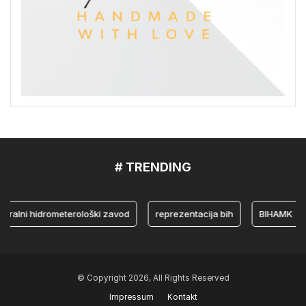
# TRENDING
i hidrometerološki zavod
reprezentacija bih
BIHAMK
bo
© Copyright 2026, All Rights Reserved
Impressum
Kontakt