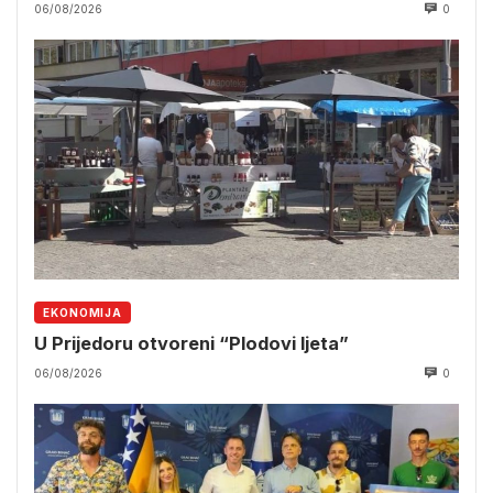
06/08/2026
0
EKONOMIJA
U Prijedoru otvoreni “Plodovi ljeta”
06/08/2026
0