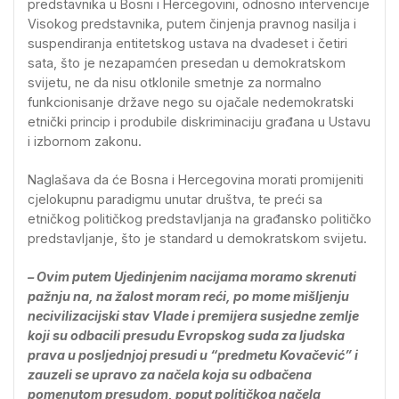
predstavnika u Bosni i Hercegovini, odnosno intervencije
Visokog predstavnika, putem činjenja pravnog nasilja i
suspendiranja entitetskog ustava na dvadeset i četiri
sata, što je nezapamćen presedan u demokratskom
svijetu, ne da nisu otklonile smetnje za normalno
funkcionisanje države nego su ojačale nedemokratski
etnički princip i produbile diskriminaciju građana u Ustavu
i izbornom zakonu.
Naglašava da će Bosna i Hercegovina morati promijeniti
cjelokupnu paradigmu unutar društva, te preći sa
etničkog političkog predstavljanja na građansko političko
predstavljanje, što je standard u demokratskom svijetu.
– Ovim putem Ujedinjenim nacijama moramo skrenuti
pažnju na, na žalost moram reći, po mome mišljenju
necivilizacijski stav Vlade i premijera susjedne zemlje
koji su odbacili presudu Evropskog suda za ljudska
prava u posljednjoj presudi u “predmetu Kovačević” i
zauzeli se upravo za načela koja su odbačena
pomenutom presudom, poput političkog načela