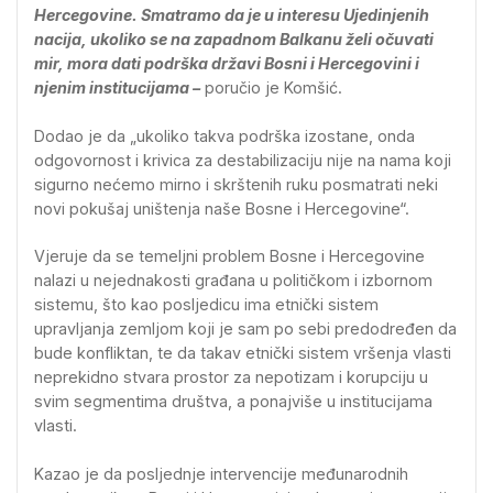
Hercegovine. Smatramo da je u interesu Ujedinjenih
nacija, ukoliko se na zapadnom Balkanu želi očuvati
mir, mora dati podrška državi Bosni i Hercegovini i
njenim institucijama –
poručio je Komšić.
Dodao je da „ukoliko takva podrška izostane, onda
odgovornost i krivica za destabilizaciju nije na nama koji
sigurno nećemo mirno i skrštenih ruku posmatrati neki
novi pokušaj uništenja naše Bosne i Hercegovine“.
Vjeruje da se temeljni problem Bosne i Hercegovine
nalazi u nejednakosti građana u političkom i izbornom
sistemu, što kao posljedicu ima etnički sistem
upravljanja zemljom koji je sam po sebi predodređen da
bude konfliktan, te da takav etnički sistem vršenja vlasti
neprekidno stvara prostor za nepotizam i korupciju u
svim segmentima društva, a ponajviše u institucijama
vlasti.
Kazao je da posljednje intervencije međunarodnih