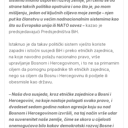
sistema imamo usporen razvoj zemlje, pri čemu se od
strane takvih politika opstruira i ono što je, po mom
mišljenju, jedan od ključnih ciljeva moje zemlje – njen
put ka članstvu u većim nadnacionalnim sistemima kao
što su Evropska unija ili NATO savez –
kazao je
predsjedavajući Predsjedništva BiH.
Istaknuo je da takav politički sistem vješto koriste
zapadni i istočni susjedi BiH i preko etničkih zajednica,
na koje navodno polažu nacionalno pravo, vrše
upravljanje Bosnom i Hercegovinom, i to ne sa primarnim
ciljem da pomognu pripadnike tih etničkih zajednica,
nego sa ciljem da Bosnu i Hercegovinu ili podjele ili
obesmisle kao državu.
– Naša dva susjeda, kroz etničke zajednice u Bosni i
Hercegovini, na koje nastoje polagati svako pravo, i
dvadeset sedam godina nakon agresije koju su nad
Bosnom i Hercegovinom izvršili, na taj način vrše udar
na suverenitet naše zemlje, čime se skoro u cijelosti
onemogućava bilo kakav demokratski razvoj Bosne i