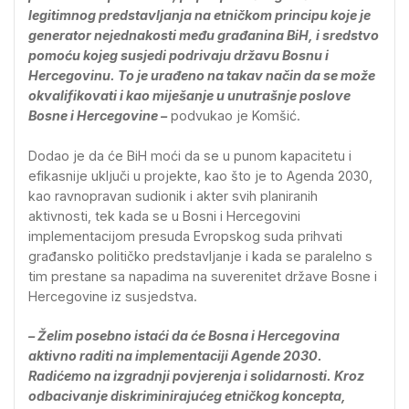
legitimnog predstavljanja na etničkom principu koje je
generator nejednakosti među građanina BiH, i sredstvo
pomoću kojeg susjedi podrivaju državu Bosnu i
Hercegovinu. To je urađeno na takav način da se može
okvalifikovati i kao miješanje u unutrašnje poslove
Bosne i Hercegovine –
podvukao je Komšić.
Dodao je da će BiH moći da se u punom kapacitetu i
efikasnije uključi u projekte, kao što je to Agenda 2030,
kao ravnopravan sudionik i akter svih planiranih
aktivnosti, tek kada se u Bosni i Hercegovini
implementacijom presuda Evropskog suda prihvati
građansko političko predstavljanje i kada se paralelno s
tim prestane sa napadima na suverenitet države Bosne i
Hercegovine iz susjedstva.
– Želim posebno istaći da će Bosna i Hercegovina
aktivno raditi na implementaciji Agende 2030.
Radićemo na izgradnji povjerenja i solidarnosti. Kroz
odbacivanje diskriminirajućeg etničkog koncepta,