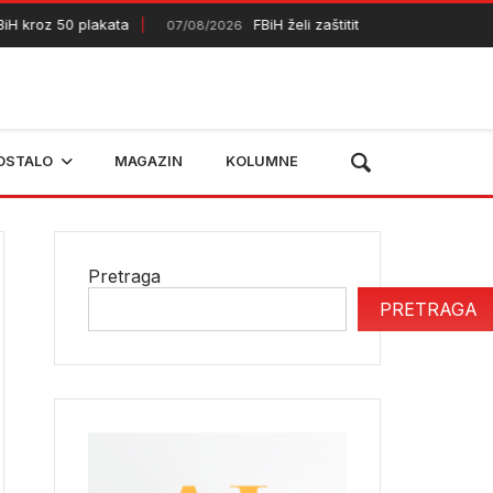
kroz 50 plakata
FBiH želi zaštititi dodatnih 50.000 hekta
07/08/2026
OSTALO
MAGAZIN
KOLUMNE
Pretraga
PRETRAGA