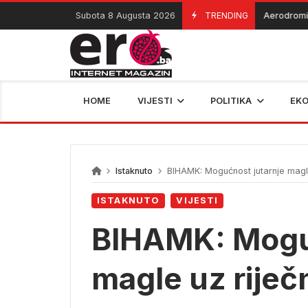
Skip
Subota 8 Augusta 2026
TRENDING
Aerodromi priv
07/08/2026
to
content
HOME
VIJESTI
POLITIKA
EK
Istaknuto
BIHAMK: Mogućnost jutarnje magle
ISTAKNUTO
VIJESTI
BIHAMK: Moguć
magle uz riječ