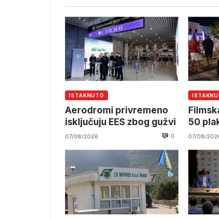
ISTAKNUTO
ISTAKN
Aerodromi privremeno
Filmska
isključuju EES zbog gužvi
50 pla
0
07/08/2026
07/08/202