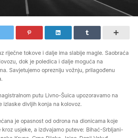
z riječne tokove i dalje ima slabije magle. Saobraća
ovozu, dok je poledica i dalje moguća na
ma. Savjetujemo oprezniju vožnju, prilagođenu
a.
agistralnom putu Livno-Šuica upozoravamo na
e izlaske divljih konja na kolovoz.
ćana je opasnost od odrona na dionicama koje
 kroz usjeke, a izdvajamo puteve: Bihać-Srbljani-