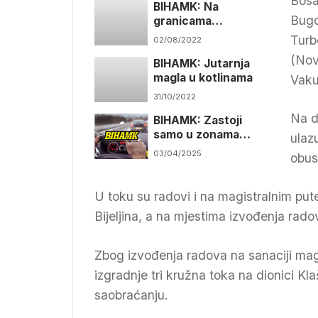
Bosa
BIHAMK: Na
Bugo
granicama
povremeno veće
Turb
02/08/2022
gužve
(Nov
BIHAMK: Jutarnja
magla u kotlinama
Vaku
31/10/2022
Na d
BIHAMK: Zastoji
samo u zonama
ulaz
radova
03/04/2025
obus
U toku su radovi i na magistralnim put
Bijeljina, a na mjestima izvođenja ra
Zbog izvođenja radova na sanaciji mag
izgradnje tri kružna toka na dionici Kl
saobraćanju.