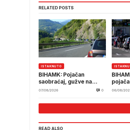
RELATED POSTS
ISTAKNUTO
ISTAKN
BIHAMK: Pojačan
BIHAMK
saobraćaj, gužve na
pojača
granicama
saobra
0
07/08/2026
06/08/202
READ ALSO