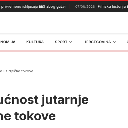
remeno isključuju EES zbog gužvi
Filmska historija BiH 
07/08/2026
ONOMIJA
KULTURA
SPORT
HERCEGOVINA
 uz riječne tokove
nost jutarnje
ne tokove