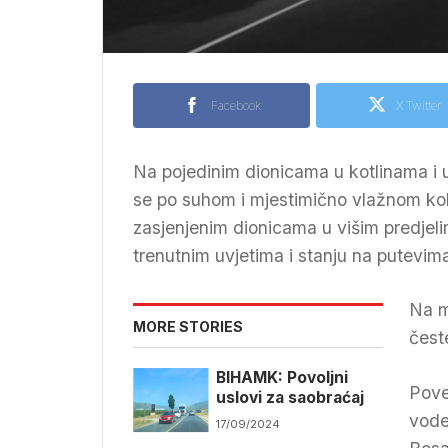
Facebook
X Twitter
Na pojedinim dionicama u kotlinama i u
se po suhom i mjestimično vlažnom kol
zasjenjenim dionicama u višim predjeli
trenutnim uvjetima i stanju na putevim
Na m
MORE STORIES
čest
BIHAMK: Povoljni
Pove
uslovi za saobraćaj
vode
17/09/2024