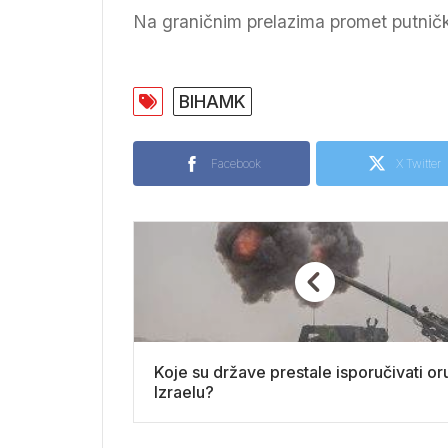
Na graničnim prelazima promet putničk
BIHAMK
Facebook
X Twitter
Koje su države prestale isporučivati or
Izraelu?