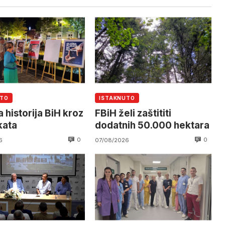
UTO
ISTAKNUTO
 historija BiH kroz
FBiH želi zaštititi
kata
dodatnih 50.000 hektara
0
0
6
07/08/2026