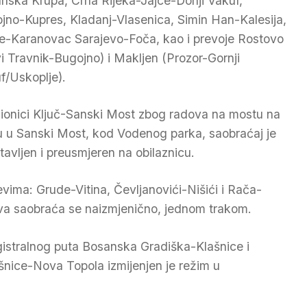
nska Krupa, Crna Rijeka-Jajce-Donji Vakuf,
jno-Kupres, Kladanj-Vlasenica, Simin Han-Kalesija,
e-Karanovac Sarajevo-Foča, kao i prevoje Rostovo
i Travnik-Bugojno) i Makljen (Prozor-Gornji
f/Uskoplje).
ionici Ključ-Sanski Most zbog radova na mostu na
u u Sanski Most, kod Vodenog parka, saobraćaj je
tavljen i preusmjeren na obilaznicu.
evima: Grude-Vitina, Čevljanovići-Nišići i Rača-
dova saobraća se naizmjenično, jednom trakom.
istralnog puta Bosanska Gradiška-Klašnice i
ašnice-Nova Topola izmijenjen je režim u