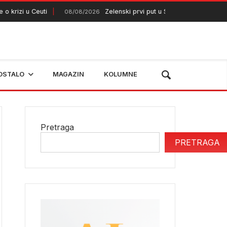
i u Ceuti
Zelenski prvi put u Srbiji
Aer
08/08/2026
07/08/2026
OSTALO
MAGAZIN
KOLUMNE
Pretraga
PRETRAGA