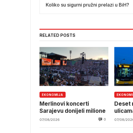
Koliko su sigurni pružni prelazi u BiH?
RELATED POSTS
EKONOMIJA
EKONOM
Merlinovi koncerti
Deset 
Sarajevu donijeli milione
ulicam
0
07/08/2026
07/08/202