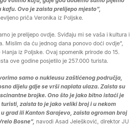
o volimo kafu, gdje god dođemo samo pijemo
 kafu. Ovo je zaista prelijepo mjesto”,
evljeno priča Veronika iz Poljske.
rno je prelijepo ovdje. Sviđaju mi se vaša i kultura i
a. Mislim da ću jednog dana ponovo doći ovdje”,
 Hanja iz Poljske. Ovaj spomenik prirode do 15.
sta ove godine posjetilo je 257.000 turista.
orimo samo o nukleusu zaštićenog područja,
sno dijelu gdje se vrši naplata ulaza. Zaista su
ascinantne brojke. Ono što je jako bitno istaći je
turisti, zaista to je jako veliki broj i u nekom
 u grad ili Kanton Sarajevo, zaista ogroman broj
 Vrelo Bosne”,
navodi Asad Jelešković, direktor JU