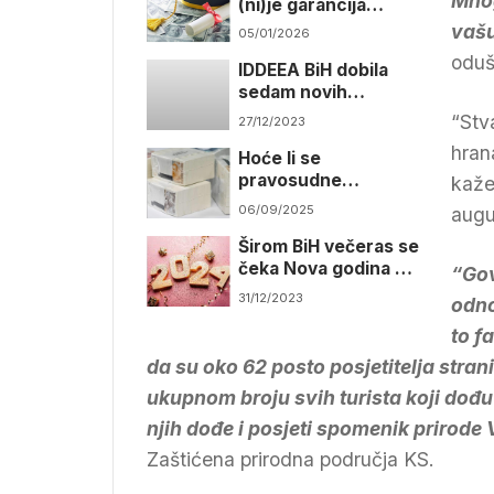
Mnog
(ni)je garancija
uspjeha?
vašu
05/01/2026
oduš
IDDEEA BiH dobila
sedam novih
terenskih vozila od
“Stva
27/12/2023
EU
hran
Hoće li se
pravosudne
kaže
institucije baviti
06/09/2025
augu
netransparentnim
Širom BiH večeras se
trošenjem novca
čeka Nova godina na
“Gov
gradskim trgovima
31/12/2023
odno
to f
da su oko 62 posto posjetitelja strani 
ukupnom broju svih turista koji dođu
njih dođe i posjeti spomenik prirode
Zaštićena prirodna područja KS.