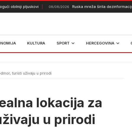
ilniji pljuskovi
Ruska mreža širila dezinformacije o kriz
08/08/2026
ONOMIJA
KULTURA
SPORT
HERCEGOVINA
mor, turisti uživaju u prirodi
ealna lokacija za
uživaju u prirodi