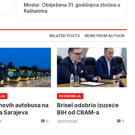
Mostar: Obilježena 31. godišnjica zločina u
Raštanima
RELATED POSTS
MORE FROM AUTHOR
IJA
EKONOMIJA
novih autobusa na
Brisel odobrio izuzeće
a Sarajeva
BiH od CBAM-a
0
0
6
30/07/2026