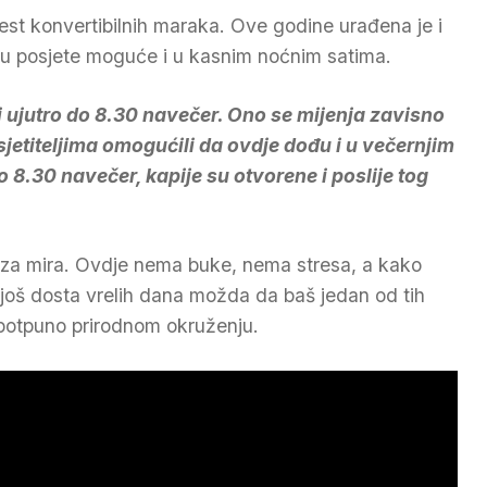
 šest konvertibilnih maraka. Ove godine urađena je i
 su posjete moguće i u kasnim noćnim satima.
 ujutro do 8.30 navečer. Ono se mijenja zavisno
jetiteljima omogućili da ovdje dođu i u večernjim
o 8.30 navečer, kapije su otvorene i poslije tog
aza mira. Ovdje nema buke, nema stresa, a kako
 još dosta vrelih dana možda da baš jedan od tih
potpuno prirodnom okruženju.