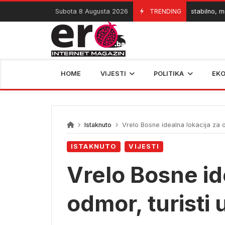
Skip
Subota 8 Augusta 2026
Danas nestabilno, mogući ob
TRENDING
08/08/2026
to
content
HOME
VIJESTI
POLITIKA
EK
Istaknuto
Vrelo Bosne idealna lokacija za od
ISTAKNUTO
VIJESTI
Vrelo Bosne id
odmor, turisti 