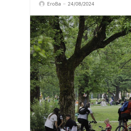
EroBa
24/08/2024
—