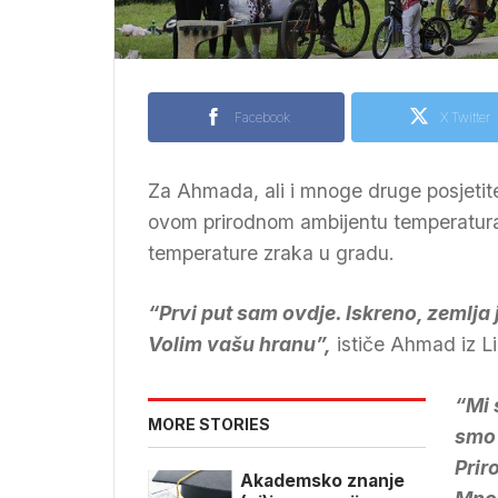
Facebook
X Twitter
Za Ahmada, ali i mnoge druge posjetitel
ovom prirodnom ambijentu temperatura
temperature zraka u gradu.
“Prvi put sam ovdje. Iskreno, zemlja j
Volim vašu hranu”,
ističe Ahmad iz L
“Mi 
MORE STORIES
smo 
Prir
Akademsko znanje