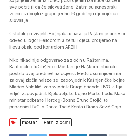
su prijetili ženama i djeci postrojenim iza kuće da će ih
sve pobiti ili da će silovati žene. Zatim su agresorski
vojnici izdvojili iz grupe jednu 16 godišnju djevojčicu i
silovali je.
Ostatak preživjelih Bošnjaka u naselju Raštani je agresor
odveo u logor Heliodrom a ženu i djecu protjerao na
lijevu obalu pod kontrolom ARBIH.
Niko nikad nije odgovarao za zločin u Raštanima.
Kantonalno tužilaštvo u Mostaru je Haškom tribunalu
poslalo ovaj predmet na ocjenu. Među osumnjičenima
za ovaj zločin nalaze se: zapovjednik Kažnjeničke bojne
Mladen Naletilić, zapovjednik Druge brigade HVO-a Ilija
Vrljić, zapovjednik Bjelopoljske bojne Marko Radić Maka,
ministar odbrane Herceg-Bosne Bruno Stojić, te
pripadnici HVO-a Darko Tadić Konta i Brano Savić Cojo.
mostar
Ratni zločini