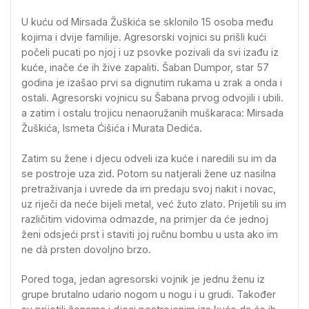
U kuću od Mirsada Žuškića se sklonilo 15 osoba među
kojima i dvije familije. Agresorski vojnici su prišli kući
počeli pucati po njoj i uz psovke pozivali da svi izađu iz
kuće, inače će ih žive zapaliti. Šaban Dumpor, star 57
godina je izašao prvi sa dignutim rukama u zrak a onda i
ostali. Agresorski vojnicu su Šabana prvog odvojili i ubili.
a zatim i ostalu trojicu nenaoružanih muškaraca: Mirsada
Žuškića, Ismeta Ćišića i Murata Dedića.
Zatim su žene i djecu odveli iza kuće i naredili su im da
se postroje uza zid. Potom su natjerali žene uz nasilna
pretraživanja i uvrede da im predaju svoj nakit i novac,
uz riječi da neće bijeli metal, već žuto zlato. Prijetili su im
različitim vidovima odmazde, na primjer da će jednoj
ženi odsjeći prst i staviti joj ručnu bombu u usta ako im
ne dâ prsten dovoljno brzo.
Pored toga, jedan agresorski vojnik je jednu ženu iz
grupe brutalno udario nogom u nogu i u grudi. Također