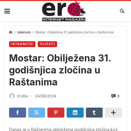
Skip
to
content
Istaknuto
Mostar: Obilježena 31. godišnjica zločina u Raštanima
ISTAKNUTO
VIJESTI
Mostar: Obilježena 31.
godišnjica zločina u
Raštanima
0
EroBa
24/08/2024
—
Danas je u Raštanima obilježena godišnjica zločina koji