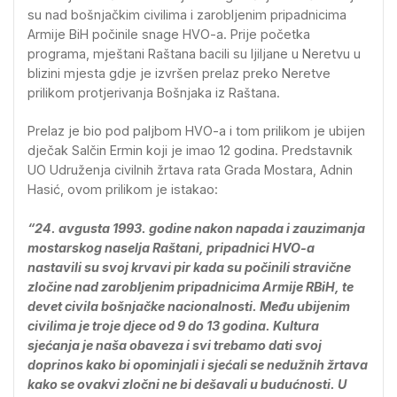
su nad bošnjačkim civilima i zarobljenim pripadnicima
Armije BiH počinile snage HVO-a. Prije početka
programa, mještani Raštana bacili su ljiljane u Neretvu u
blizini mjesta gdje je izvršen prelaz preko Neretve
prilikom protjerivanja Bošnjaka iz Raštana.
Prelaz je bio pod paljbom HVO-a i tom prilikom je ubijen
dječak Salčin Ermin koji je imao 12 godina. Predstavnik
UO Udruženja civilnih žrtava rata Grada Mostara, Adnin
Hasić, ovom prilikom je istakao:
“24. avgusta 1993. godine nakon napada i zauzimanja
mostarskog naselja Raštani, pripadnici HVO-a
nastavili su svoj krvavi pir kada su počinili stravične
zločine nad zarobljenim pripadnicima Armije RBiH, te
devet civila bošnjačke nacionalnosti. Među ubijenim
civilima je troje djece od 9 do 13 godina. Kultura
sjećanja je naša obaveza i svi trebamo dati svoj
doprinos kako bi opominjali i sjećali se nedužnih žrtava
kako se ovakvi zločni ne bi dešavali u budućnosti. U