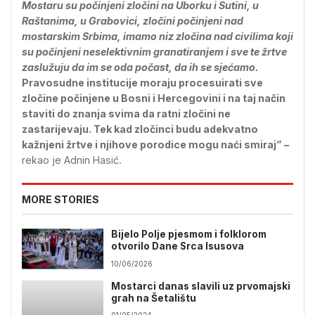
Mostaru su počinjeni zločini na Uborku i Sutini, u
Raštanima, u Grabovici, zločini počinjeni nad
mostarskim Srbima, imamo niz zločina nad civilima koji
su počinjeni neselektivnim granatiranjem i sve te žrtve
zaslužuju da im se oda počast, da ih se sjećamo.
Pravosudne institucije moraju procesuirati sve
zločine počinjene u Bosni i Hercegovini i na taj način
staviti do znanja svima da ratni zločini ne
zastarijevaju. Tek kad zločinci budu adekvatno
kažnjeni žrtve i njihove porodice mogu naći smiraj” –
rekao je Adnin Hasić.
MORE STORIES
Bijelo Polje pjesmom i folklorom
otvorilo Dane Srca Isusova
10/06/2026
Mostarci danas slavili uz prvomajski
grah na Šetalištu
01/05/2024