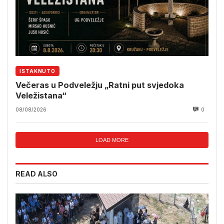
ISTAKNUTO
Večeras u Podveležju „Ratni put svjedoka
Veležistana“
08/08/2026
0
LOAD MORE
READ ALSO