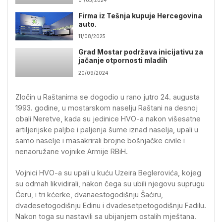
Firma iz Tešnja kupuje Hercegovina
auto.
11/08/2025
Grad Mostar podržava inicijativu za
jačanje otpornosti mladih
20/09/2024
Zločin u Raštanima se dogodio u rano jutro 24. augusta
1993. godine, u mostarskom naselju Raštani na desnoj
obali Neretve, kada su jedinice HVO-a nakon višesatne
artiljerijske paljbe i paljenja šume iznad naselja, upali u
samo naselje i masakrirali brojne bošnjačke civile i
nenaoružane vojnike Armije RBiH.
Vojnici HVO-a su upali u kuću Uzeira Beglerovića, kojeg
su odmah likvidirali, nakon čega su ubili njegovu suprugu
Ćeru, i tri kćerke, dvanaestogodišnju Šaćiru,
dvadesetogodišnju Edinu i dvadesetpetogodišnju Fadilu.
Nakon toga su nastavili sa ubijanjem ostalih mještana.