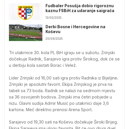
Fudbaler Posušja dobio rigoroznu
kaznu FSBiH za udaranje saigrača
12/02/2025
Derbi Bosne i Hercegovine na
Koševu
20/09/2025
Tri utakmice 30. kola PL BiH igraju se u subotu. Zrinjski
dočekuje Radnik, Sarajevo igra protiv Širokog, dok će se
u derbiju kola sastati Borac i Velež.
Lider Zrinjski od 16,00 sati igra protiv Radnika iz Bijeljine.
Zrinjski je apsolutni favorit. Ekipa Zrinjskog je prva na
tabeli sa 73 boda. Radnik se nalazi na sedmom mjestu
sa 36 osvojenih bodova. Zrinjski ima četiri pobjede u
nizu. Glavni sudija Admir Musić po utakmici daje 3,6
kartona. Meč direktno prenosi Arena Sport.
Sarajevo od 19,30 sati na Koševu dočekuje Široki Brijeg.
Ekipa Sarajeva ima ulogu favorita. Bit će ovo drugi duel