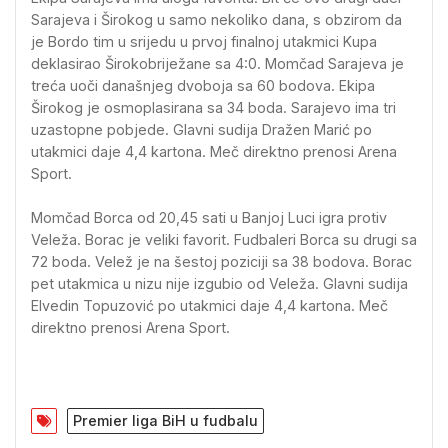
Sarajeva i Širokog u samo nekoliko dana, s obzirom da
je Bordo tim u srijedu u prvoj finalnoj utakmici Kupa
deklasirao Širokobriježane sa 4:0. Momčad Sarajeva je
treća uoči današnjeg dvoboja sa 60 bodova. Ekipa
Širokog je osmoplasirana sa 34 boda. Sarajevo ima tri
uzastopne pobjede. Glavni sudija Dražen Marić po
utakmici daje 4,4 kartona. Meč direktno prenosi Arena
Sport.
Momčad Borca od 20,45 sati u Banjoj Luci igra protiv
Veleža. Borac je veliki favorit. Fudbaleri Borca su drugi sa
72 boda. Velež je na šestoj poziciji sa 38 bodova. Borac
pet utakmica u nizu nije izgubio od Veleža. Glavni sudija
Elvedin Topuzović po utakmici daje 4,4 kartona. Meč
direktno prenosi Arena Sport.
Premier liga BiH u fudbalu