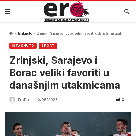
Skip
to
content
Istaknuto
Zrinjski, Sarajevo i Borac veliki favoriti u današnjim utakmicama
ISTAKNUTO
SPORT
Zrinjski, Sarajevo i
Borac veliki favoriti u
današnjim utakmicama
0
EroBa
10/05/2025
—