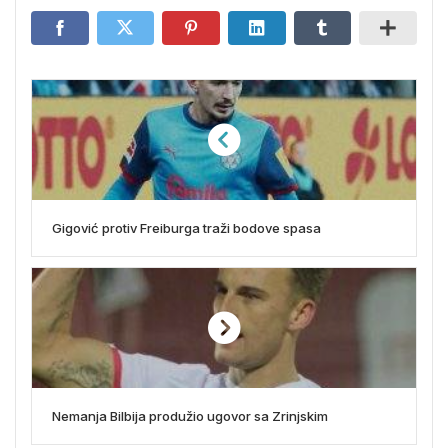
Gigović protiv Freiburga traži bodove spasa
Nemanja Bilbija produžio ugovor sa Zrinjskim