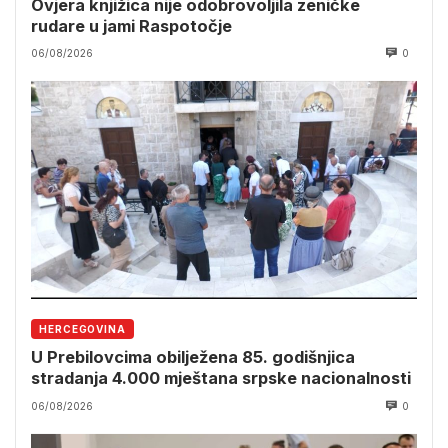
Ovjera knjižica nije odobrovoljila zeničke
rudare u jami Raspotočje
06/08/2026
0
HERCEGOVINA
U Prebilovcima obilježena 85. godišnjica
stradanja 4.000 mještana srpske nacionalnosti
06/08/2026
0