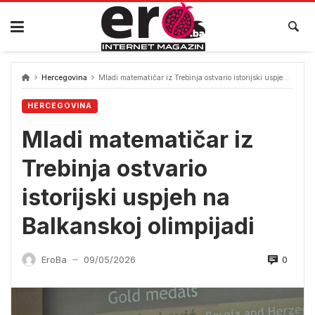
Skip
to
content
Hercegovina
Mladi matematičar iz Trebinja ostvario istorijski uspjeh na Balkanskoj olimpijadi
HERCEGOVINA
Mladi matematičar iz
Trebinja ostvario
istorijski uspjeh na
Balkanskoj olimpijadi
0
EroBa
09/05/2026
—