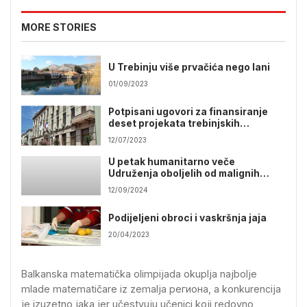
MORE STORIES
U Trebinju više prvačića nego lani
01/09/2023
Potpisani ugovori za finansiranje
deset projekata trebinjskih
omladinskih organizacija
12/07/2023
U petak humanitarno veče
Udruženja oboljelih od malignih
bolesti istočne Hercegovine
12/09/2024
Podijeljeni obroci i vaskršnja jaja
20/04/2023
Balkanska matematička olimpijada okuplja najbolje
mlade matematičare iz zemalja региона, a konkurencija
je izuzetno jaka jer učestvuju učenici koji redovno