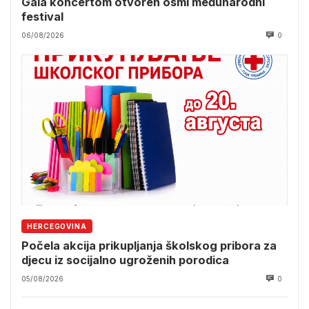
Gala koncertom otvoren osmi međunarodni
festival
06/08/2026
0
HERCEGOVINA
Počela akcija prikupljanja školskog pribora za
djecu iz socijalno ugroženih porodica
05/08/2026
0