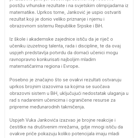
postižu vrhunske rezultate i na svjetskim olimpijadama iz
matematike. Uprkos tome, Janković je uspio ostvariti
rezultat koji je donio veliko priznanje i njemu i
obrazovnom sistemu Republike Srpske i BiH.
Iz škole i akademske zajednice ističu da je riječ o
učeniku izuzetnog talenta, rada i discipline, te da ovaj
uspjeh predstavlja potvrdu da domaći učenici mogu
ravnopravno konkurisati najboljim mladim
matematičarima regiona i Evrope.
Posebno je značajno što se ovakvi rezultati ostvaruju
uprkos brojnim izazovima sa kojima se suočava
obrazovni sistem u BiH, uključujući nedostatak ulaganja u
rad s nadarenim učenicima i ograničene resurse za
pripreme međunarodnih takmičenja.
Uspjeh Vuka Jankovića izazvao je brojne reakcije i
čestitke na društvenim mrežama, gdje mnogi ističu da
ovakve priče pokazuju koliko potencijala imaju mladi