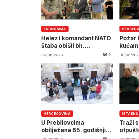
EKONOMIJA
HERCEG
Helez i komandant NATO
Požar k
štaba obišli bh.
kućama
namjensku industriju
pruzi,
0
06/08/2026
06/08/202
angažm
OSBiH
HERCEGOVINA
ISTAKN
U Prebilovcima
Traži s
obilježena 85. godišnjica
otpušt
stradanja 4.000
Komun