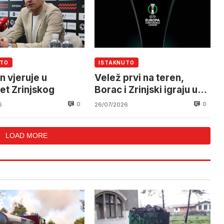
UTO
ISTAKNUTO
 vjeruje u
Velež prvi na teren,
et Zrinjskog
Borac i Zrinjski igraju u
večernjim satima
0
0
6
26/07/2026
LOAD MORE