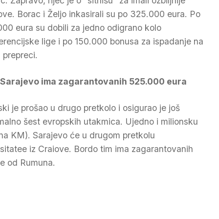
. Zapravo, riječ je o “sitnišu” za imali ozbiljnije
ove. Borac i Željo inkasirali su po 325.000 eura. Po
000 eura su dobili za jedno odigrano kolo
erencijske lige i po 150.000 bonusa za ispadanje na
j prepreci.
Sarajevo ima zagarantovanih 525.000 eura
ski je prošao u drugo pretkolo i osigurao je još
malno šest evropskih utakmica. Ujedno i milionsku
iona KM). Sarajevo će u drugom pretkolu
rsitatee iz Craiove. Bordo tim ima zagarantovanih
ne od Rumuna.