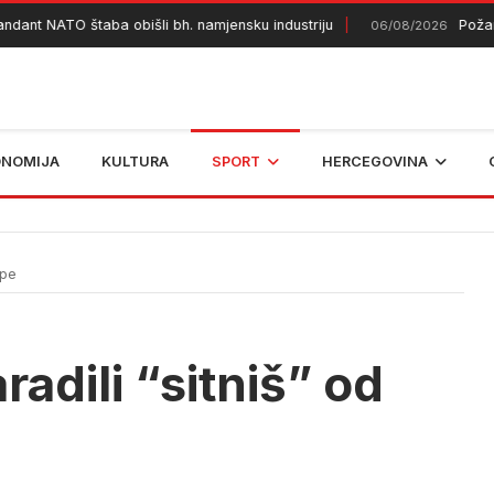
t NATO štaba obišli bh. namjensku industriju
Požar kod
06/08/2026
ONOMIJA
KULTURA
SPORT
HERCEGOVINA
ope
radili “sitniš” od