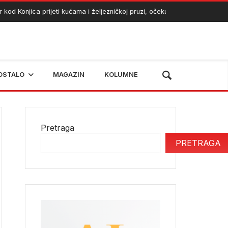
 Konjica prijeti kućama i željezničkoj pruzi, očekuje se angažman heliko
OSTALO
MAGAZIN
KOLUMNE
Pretraga
PRETRAGA