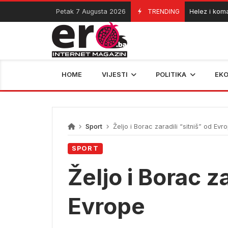
Skip
Petak 7 Augusta 2026
TRENDING
Helez i komandan
06/08/2026
to
content
HOME
VIJESTI
POLITIKA
EK
Sport
Željo i Borac zaradili “sitniš” od Evr
SPORT
Željo i Borac za
Evrope