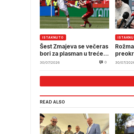
ISTAKNUTO
ISTAKN
Šest Zmajeva se večeras
Rožman
bori za plasman u treće
preokr
pretkolo
0
30/07/2026
30/07/202
READ ALSO