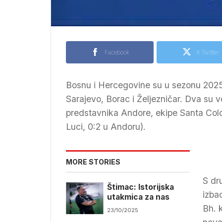
Facebook
X Twitter
Bosnu i Hercegovine su u sezonu 2025/26
Sarajevo, Borac i Željezničar. Dva su v
predstavnika Andore, ekipe Santa Colom
Luci, 0:2 u Andoru).
MORE STORIES
S dr
Štimac: Istorijska
izbac
utakmica za nas
Bh. 
23/10/2025