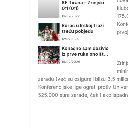
novac
KF Tirana – Zrinjski
klub
0:1 (0:1)
175.
19/07/2022
Konf
Borac u Irskoj traži
treću pobjedu
prvo
12/12/2024
Konačno sam doživio
iz prve ruke ono što
sam kao dijete
19/02/2026
Zrinj
gledao na TV-u
mini
zaradu (već su osigurali blizu 3,5 mil
Konferencijske lige ograti protiv Unive
525.000 eura zarade, čak i ako ispad