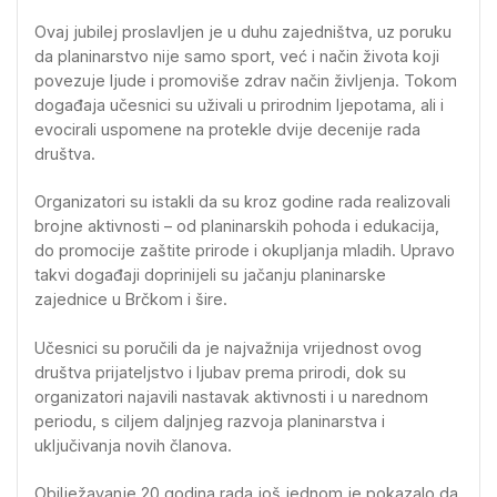
Ovaj jubilej proslavljen je u duhu zajedništva, uz poruku
da planinarstvo nije samo sport, već i način života koji
povezuje ljude i promoviše zdrav način življenja. Tokom
događaja učesnici su uživali u prirodnim ljepotama, ali i
evocirali uspomene na protekle dvije decenije rada
društva.
Organizatori su istakli da su kroz godine rada realizovali
brojne aktivnosti – od planinarskih pohoda i edukacija,
do promocije zaštite prirode i okupljanja mladih. Upravo
takvi događaji doprinijeli su jačanju planinarske
zajednice u Brčkom i šire.
Učesnici su poručili da je najvažnija vrijednost ovog
društva prijateljstvo i ljubav prema prirodi, dok su
organizatori najavili nastavak aktivnosti i u narednom
periodu, s ciljem daljnjeg razvoja planinarstva i
uključivanja novih članova.
Obilježavanje 20 godina rada još jednom je pokazalo da