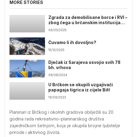
MORE STORIES
Zgrada za demobilisane borce i RVI –
zbog čega u brčanskim institucijama
niko ne želi govoriti o ovoj temi?
06/03/2025
Čuvamo li ih dovoljno?
15/12/2025
Dječak iz Sarajeva osvojio svih 78
bh. vrhova
08/08/2024
U Brčkom se okupili uzgajivači
papagaja tigrica iz cijele BiH
19/09/2023
Planinari iz Brčkog i okolnih gradova obilježili su 20
godina rada rekreativno-planinarskog društva
zajedničkom šetnjom, koja je okupila brojne ljubitelje
prirode i aktivnog života.