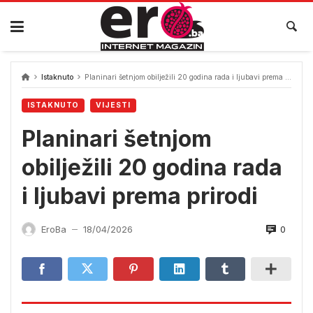
Skip
to
content
Istaknuto
Planinari šetnjom obilježili 20 godina rada i ljubavi prema prirodi
ISTAKNUTO
VIJESTI
Planinari šetnjom
obilježili 20 godina rada
i ljubavi prema prirodi
0
EroBa
18/04/2026
—