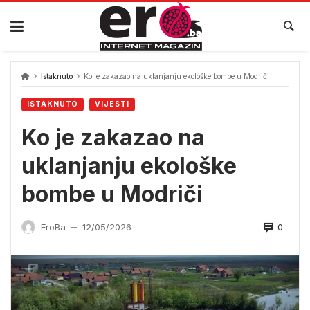
Skip
to
content
Istaknuto
Ko je zakazao na uklanjanju ekološke bombe u Modriči
ISTAKNUTO
VIJESTI
Ko je zakazao na
uklanjanju ekološke
bombe u Modriči
0
EroBa
12/05/2026
—