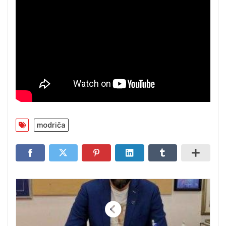
modriča