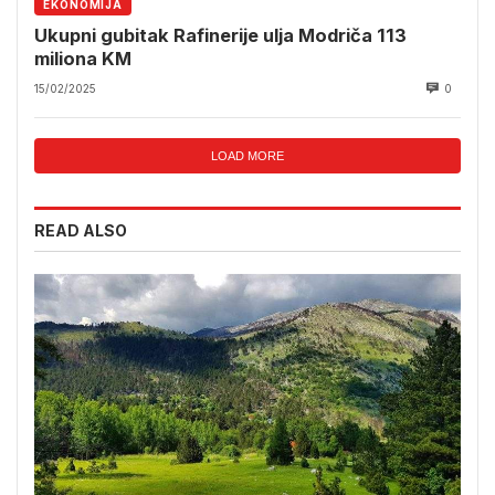
EKONOMIJA
Ukupni gubitak Rafinerije ulja Modriča 113
miliona KM
15/02/2025
0
LOAD MORE
READ ALSO