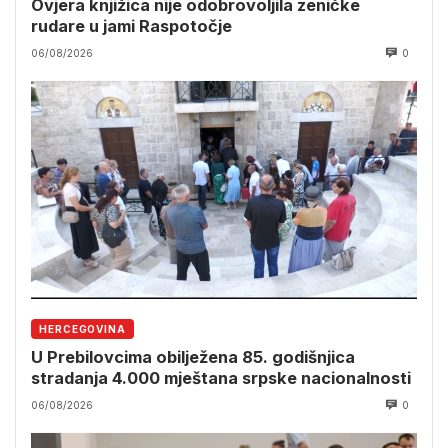
Ovjera knjižica nije odobrovoljila zeničke
rudare u jami Raspotočje
06/08/2026
0
HERCEGOVINA
U Prebilovcima obilježena 85. godišnjica
stradanja 4.000 mještana srpske nacionalnosti
06/08/2026
0