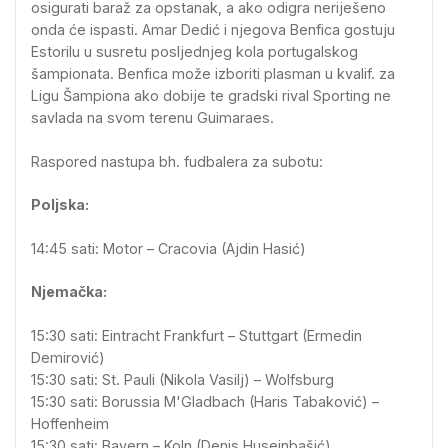
osigurati baraž za opstanak, a ako odigra neriješeno
onda će ispasti. Amar Dedić i njegova Benfica gostuju
Estorilu u susretu posljednjeg kola portugalskog
šampionata. Benfica može izboriti plasman u kvalif. za
Ligu Šampiona ako dobije te gradski rival Sporting ne
savlada na svom terenu Guimaraes.
Raspored nastupa bh. fudbalera za subotu:
Poljska:
14:45 sati: Motor – Cracovia (Ajdin Hasić)
Njemačka:
15:30 sati: Eintracht Frankfurt – Stuttgart (Ermedin
Demirović)
15:30 sati: St. Pauli (Nikola Vasilj) – Wolfsburg
15:30 sati: Borussia M'Gladbach (Haris Tabaković) –
Hoffenheim
15:30 sati: Bayern – Koln (Denis Huseinbašić)