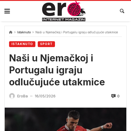
Skip
to
content
Istaknuto
Naši u Njemačkoj i Portugalu igraju odlučujuće utakmice
ISTAKNUTO
SPORT
Naši u Njemačkoj i
Portugalu igraju
odlučujuće utakmice
0
EroBa
16/05/2026
—