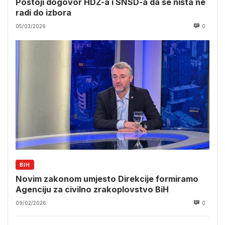
Postoji dogovor HDZ-a i SNSD-a da se ništa ne
radi do izbora
05/03/2026
0
BIH
Novim zakonom umjesto Direkcije formiramo
Agenciju za civilno zrakoplovstvo BiH
09/02/2026
0