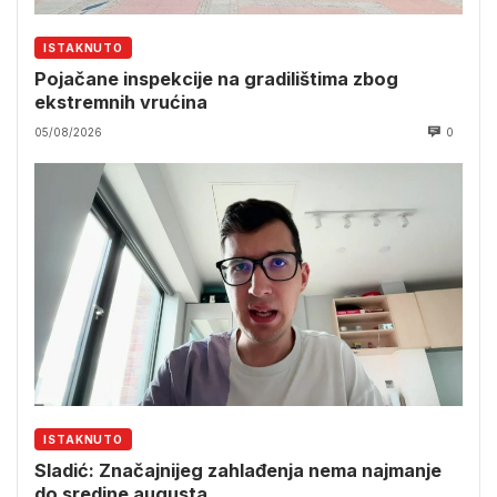
ISTAKNUTO
Pojačane inspekcije na gradilištima zbog
ekstremnih vrućina
05/08/2026
0
ISTAKNUTO
Sladić: Značajnijeg zahlađenja nema najmanje
do sredine augusta