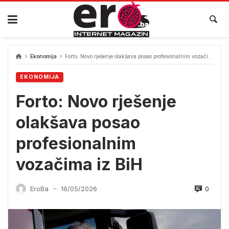
Skip
to
content
Ekonomija
Forto: Novo rješenje olakšava posao profesionalnim vozačima iz BiH
EKONOMIJA
Forto: Novo rješenje
olakšava posao
profesionalnim
vozačima iz BiH
0
EroBa
16/05/2026
—