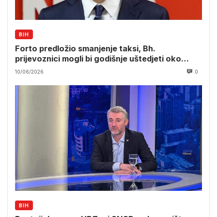
BIH
Forto predložio smanjenje taksi, Bh.
prijevoznici mogli bi godišnje uštedjeti oko
milion KM
10/06/2026
0
BIH