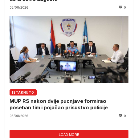
05/08/2026
0
ISTAKNUTO
MUP RS nakon dvije pucnjave formirao
poseban tim i pojačao prisustvo policije
05/08/2026
0
LOAD MORE