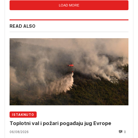
LOAD MORE
READ ALSO
ISTAKNUTO
Toplotni val i požari pogađaju jug Evrope
06/08/2026
0