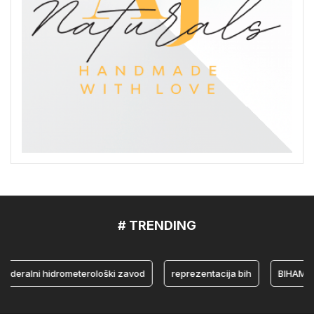
# TRENDING
ralni hidrometerološki zavod
reprezentacija bih
BIHAMK