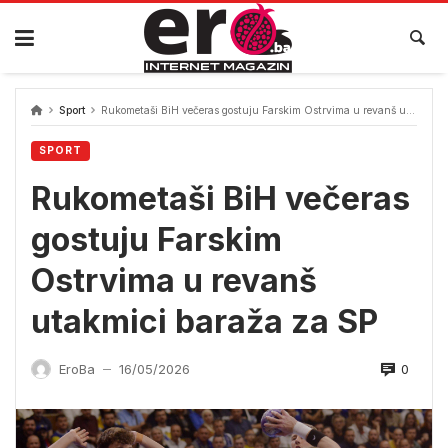
Skip
to
content
Sport
Rukometaši BiH večeras gostuju Farskim Ostrvima u revanš utakmici baraža za SP
SPORT
Rukometaši BiH večeras
gostuju Farskim
Ostrvima u revanš
utakmici baraža za SP
0
EroBa
16/05/2026
—