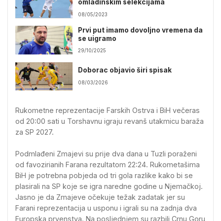
omladinskim selekcijama
08/05/2023
Prvi put imamo dovoljno vremena da
se uigramo
29/10/2025
Doborac objavio širi spisak
08/03/2026
Rukometne reprezentacije Farskih Ostrva i BiH večeras
od 20:00 sati u Torshavnu igraju revanš utakmicu baraža
za SP 2027.
Podmlađeni Zmajevi su prije dva dana u Tuzli poraženi
od favozirianih Farana rezultatom 22:24. Rukometašima
BiH je potrebna pobjeda od tri gola razlike kako bi se
plasirali na SP koje se igra naredne godine u Njemačkoj.
Jasno je da Zmajeve očekuje težak zadatak jer su
Farani reprezentacija u usponu i igrali su na zadnja dva
Europska prvenstva. Na posljednjem su razbili Crnu Goru