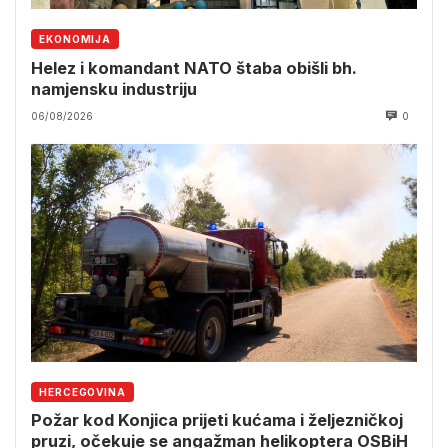
EKONOMIJA
Helez i komandant NATO štaba obišli bh.
namjensku industriju
06/08/2026
0
HERCEGOVINA
Požar kod Konjica prijeti kućama i željezničkoj
pruzi, očekuje se angažman helikoptera OSBiH