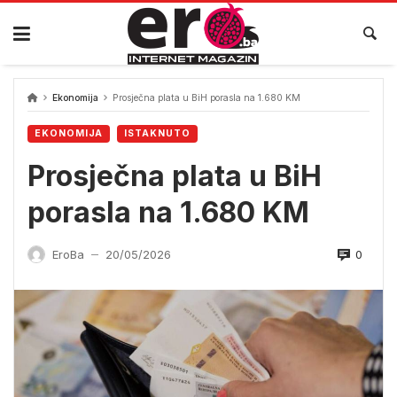
Skip
to
content
Ekonomija
Prosječna plata u BiH porasla na 1.680 KM
EKONOMIJA
ISTAKNUTO
Prosječna plata u BiH
porasla na 1.680 KM
0
EroBa
20/05/2026
—