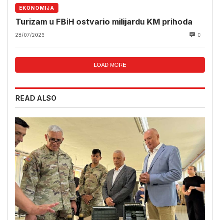
EKONOMIJA
Turizam u FBiH ostvario milijardu KM prihoda
28/07/2026
0
LOAD MORE
READ ALSO