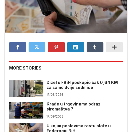
MORE STORIES
Dizel u FBiH poskupio čak 0,64 KM
za samo dvije sedmice
17/03/2026
Krađe u trgovinama odraz
siromaštva ?
17/09/2023
U kojim poslovima rastu plate u
Federaciji BiH