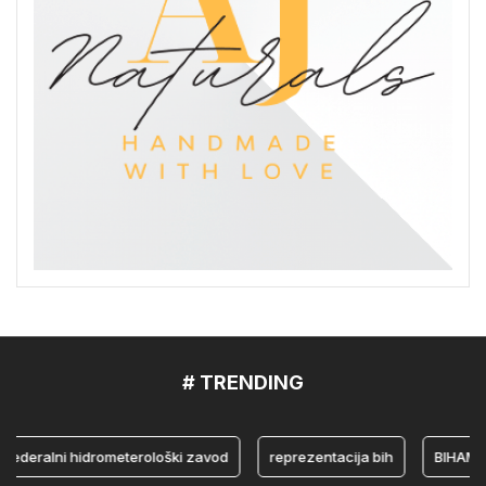
# TRENDING
ralni hidrometerološki zavod
reprezentacija bih
BIHAMK