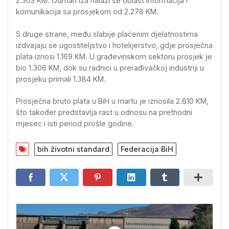
2.303 KM. Odmah iza nalazi se oblast informacija i
komunikacija sa prosjekom od 2.278 KM.
S druge strane, među slabije plaćenim djelatnostima
izdvajaju se ugostiteljstvo i hotelijerstvo, gdje prosječna
plata iznosi 1.169 KM. U građevinskom sektoru prosjek je
bio 1.306 KM, dok su radnici u prerađivačkoj industriji u
prosjeku primali 1.384 KM.
Prosječna bruto plata u BiH u martu je iznosila 2.610 KM,
što također predstavlja rast u odnosu na prethodni
mjesec i isti period prošle godine.
bih životni standard
Federacija BiH