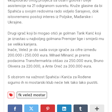
eksplodirao ovog proljeća sa osam golova i dvije
asistencije na 21 odigranom susretu. Kruže glasine da bi
Spahića u svojim redovima rado vidjelo Sarajevo, dok
istovremeno postoji interes iz Poljske, Mađarske i
Ukrajine.
Drugi igrač koji bi mogao otići je golman Tarik Karić koji
je izrastao u najboljeg golmana Premijer lige i smiješi mu
se velika karijera.
Inače, Velež je do sada svoje igrače za cifre između
200.000 i 250.000 eura. Mihael Mlinarić je prema
podacima Transfermarkta otišao za 250.000 eura, Bruno
Oliveira za 220.000, a Ante Oreč za 200.000 eura.
S obzirom na važnost Spahića i Karića za Rođene
sigurno ih ni mostarski klub neće tek tako lako pustiti.
fk velež mostar