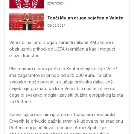
22/07/2024
Tonči Mujan drugo pojačanje Veleža
05/06/2024
Velež bi na ljeto mogao zaraditi milione KM ako se u
obzir uzmu prihodi od UEFA takmičenja kao i mogući
izlazni transferi.
Plasmanom u prvo pretkolo Konferencijske lige Velež
ima zagarantovan prihod od 325.000 eura. Ta cifra
svakako može porasti u slučaju prolaska dalje. Još
uvijek nije poznato da li će Velež biti nositelj ili ne od
čega bi svakako mogla i zavisiti dužina evropskog izleta
za Rođene.
Zahvaljujući odličnim igrama niz fudbalera mostarskih
Crvenih je privuklo pažnju stranih klubova te na stadionu
Rođeni mogu očekivati ponude. Armin Spahić je