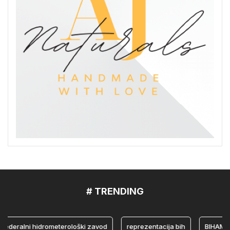
# TRENDING
ralni hidrometerološki zavod
reprezentacija bih
BIHAMK