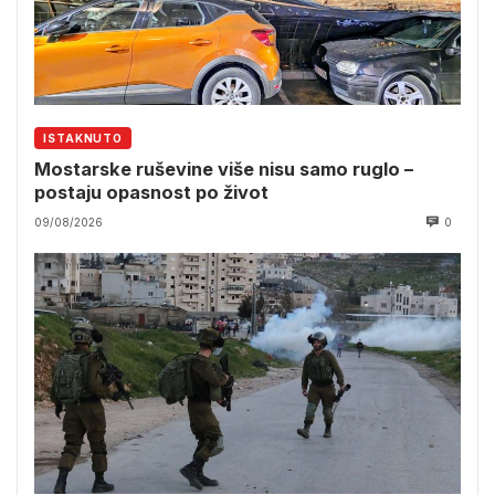
ISTAKNUTO
Mostarske ruševine više nisu samo ruglo –
postaju opasnost po život
09/08/2026
0