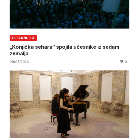
ISTAKNUTO
„Konjička sehara“ spojila učesnike iz sedam
zemalja
09/08/2026
0