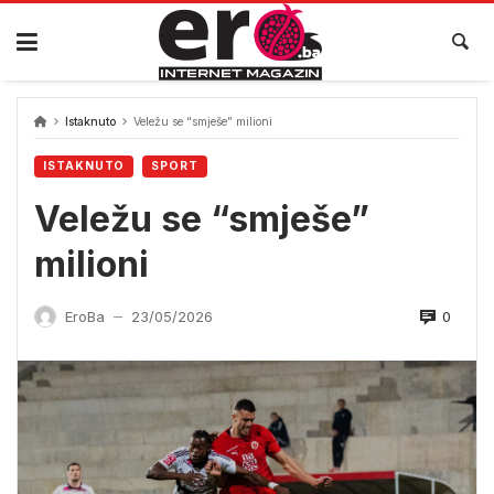
Skip
to
content
Istaknuto
Veležu se “smješe” milioni
ISTAKNUTO
SPORT
Veležu se “smješe”
milioni
0
EroBa
23/05/2026
—