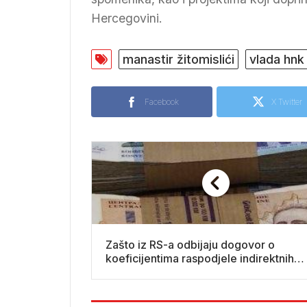
Hercegovini.
manastir žitomislići
vlada hnk
Facebook
X Twitter
Zašto iz RS-a odbijaju dogovor o
koeficijentima raspodjele indirektnih
prihoda?