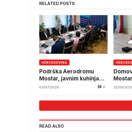
RELATED POSTS
HERCEGOVINA
HERCEG
Podrška Aerodromu
Domovi
Mostar, javnim kuhinjama
Mostar
i prijevozu učenika
dobijaj
0
03/07/2026
22/06/202
pomoć
READ ALSO