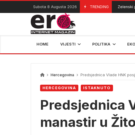
Skip
Subota 8 Augusta 2026
TRENDING
Zelenski prvi
08/08/2026
to
content
HOME
VIJESTI
POLITIKA
EK
Hercegovina
Predsjednica Vlade HNK posjet
HERCEGOVINA
ISTAKNUTO
Predsjednica V
manastir u Žit