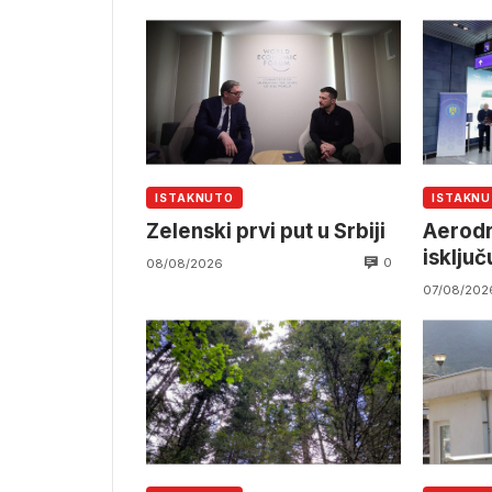
ISTAKNUTO
ISTAKN
Zelenski prvi put u Srbiji
Aerod
isklju
0
08/08/2026
07/08/202