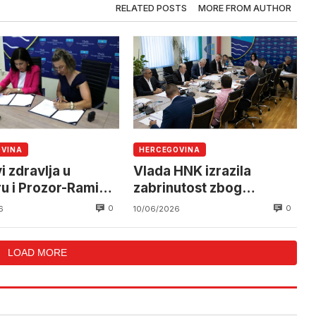
RELATED POSTS
MORE FROM AUTHOR
OVINA
HERCEGOVINA
 zdravlja u
Vlada HNK izrazila
u i Prozor-Rami
zabrinutost zbog
u nova vozila hitne
posljedica projekata
0
0
6
10/06/2026
i
“Gornji horizonti” i HE
“Ulog”
LOAD MORE