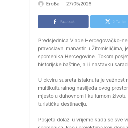
EroBa
27/05/2026
—
Facebook
X Twitter
Predsjednica Vlade Hercegovačko-nere
pravoslavni manastir u Žitomislićima, j
spomenika Hercegovine. Tokom posjete
historijske baštine, ali i nastavku sarad
U okviru susreta istaknuta je važnost
multikulturalnog naslijeđa ovog prostor
mjesto u duhovnom i kulturnom životu 
turističku destinaciju.
Posjeta dolazi u vrijeme kada se sve vi
spomenika, kao i projektima koji dopri