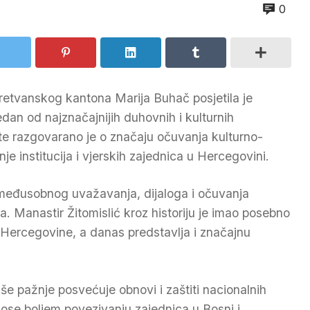
0
tvanskog kantona Marija Buhač posjetila je
edan od najznačajnijih duhovnih i kulturnih
 razgovarano je o značaju očuvanja kulturno-
nje institucija i vjerskih zajednica u Hercegovini.
 međusobnog uvažavanja, dijaloga i očuvanja
a. Manastir Žitomislić kroz historiju je imao posebno
Hercegovine, a danas predstavlja i značajnu
še pažnje posvećuje obnovi i zaštiti nacionalnih
nose boljem povezivanju zajednica u Bosni i