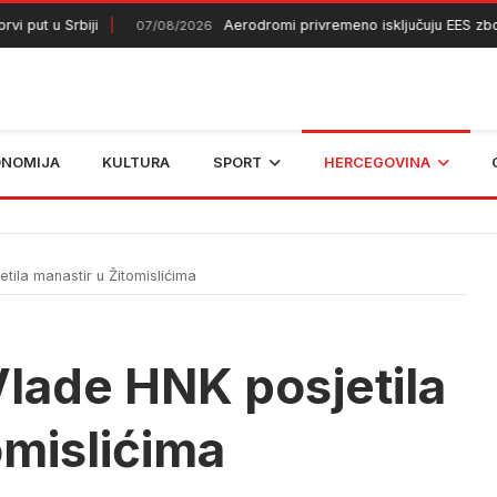
 put u Srbiji
Aerodromi privremeno isključuju EES zbog 
07/08/2026
ONOMIJA
KULTURA
SPORT
HERCEGOVINA
ila manastir u Žitomislićima
lade HNK posjetila
omislićima