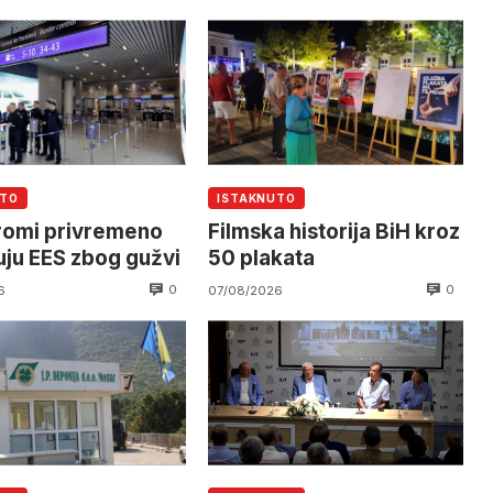
UTO
ISTAKNUTO
romi privremeno
Filmska historija BiH kroz
čuju EES zbog gužvi
50 plakata
0
0
6
07/08/2026