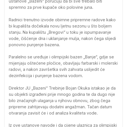
ustanove „Bazeni“ poručuju da bi sve trebalo biti
spremno za prve kupače oko polovine juna.
Radnici trenutno izvode obimne pripremne radove kako
bi kupališta dočekala novu ljetnu sezonu u što boljem
stanju. Na kupalištu „Bregovi“ u toku je ispumpavanje
vode, čišćenje dna i uklanjanje mulja, nakon čega slijedi
ponovno punjenje bazena.
Paralelno se uređuje i olimpijski bazen „Banje“, gdje se
mijenjaju oštećene pločice, obavljaju farbarski i molerski
radovi, a nakon završetka svih zahvata uslijedit će
dezinfekcija i punjenje bazena vodom.
Direktor JU „Bazeni“ Trebinje Bojan Okuka istakao je da
su objekti izgrađeni prije mnogo godina te da dugo nije
bilo značajnijih ulaganja u njihovu obnovu, zbog čega
pripreme zahtijevaju dodatni angažman. Tačan datum
otvaranja zavisit će i od analiza kvaliteta vode.
Iz ove ustanove navode i da cijene ulaznica za olimpijski