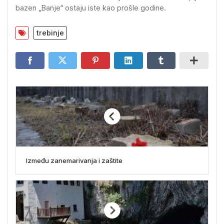
bazen „Banje“ ostaju iste kao prošle godine.
trebinje
Između zanemarivanja i zaštite