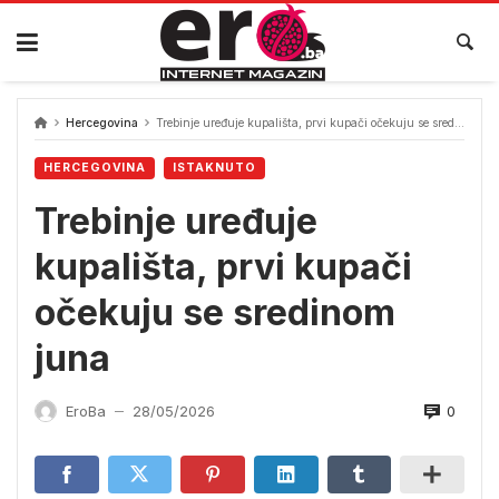
Skip
to
content
Hercegovina
Trebinje uređuje kupališta, prvi kupači očekuju se sredinom juna
HERCEGOVINA
ISTAKNUTO
Trebinje uređuje
kupališta, prvi kupači
očekuju se sredinom
juna
0
EroBa
28/05/2026
—