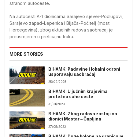
stranom autoceste.
Na autocesti A-1 dionicama Sarajevo sjever-Podlugovi,
Sarajevo zapad-Lepenica i Bijača-Počitelj (most
Hercegovina), zbog aktuelnih radova saobraćaj je
preusmjeren u preticajnu traku.
MORE STORIES
BIHAMK: Padavine i lokalni odroni
usporavaju saobraćaj
25/09/2025
BIHAMK: U južnim krajevima
pretežno suhe ceste
31/01/2023
BIHAMK: Zbog radova zastoji na
dionici Mostar – Čapljina
27/05/2022
BIHAMK: Duge kolone na graničnim