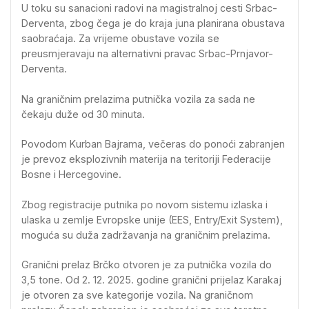
U toku su sanacioni radovi na magistralnoj cesti Srbac-
Derventa, zbog čega je do kraja juna planirana obustava
saobraćaja. Za vrijeme obustave vozila se
preusmjeravaju na alternativni pravac Srbac-Prnjavor-
Derventa.
Na graničnim prelazima putnička vozila za sada ne
čekaju duže od 30 minuta.
Povodom Kurban Bajrama, večeras do ponoći zabranjen
je prevoz eksplozivnih materija na teritoriji Federacije
Bosne i Hercegovine.
Zbog registracije putnika po novom sistemu izlaska i
ulaska u zemlje Evropske unije (EES, Entry/Exit System),
moguća su duža zadržavanja na graničnim prelazima.
Granični prelaz Brčko otvoren je za putnička vozila do
3,5 tone. Od 2. 12. 2025. godine granični prijelaz Karakaj
je otvoren za sve kategorije vozila. Na graničnom