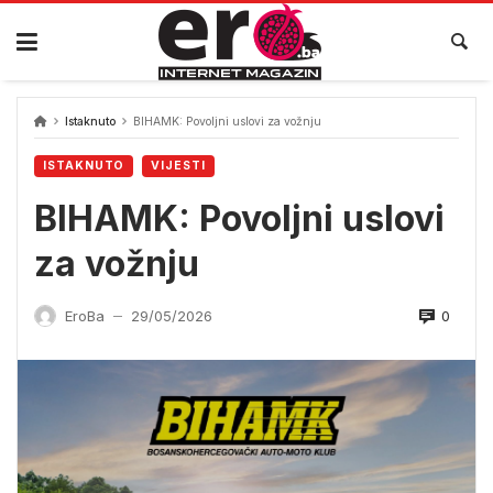
Skip
to
content
Istaknuto
BIHAMK: Povoljni uslovi za vožnju
ISTAKNUTO
VIJESTI
BIHAMK: Povoljni uslovi
za vožnju
0
EroBa
29/05/2026
—