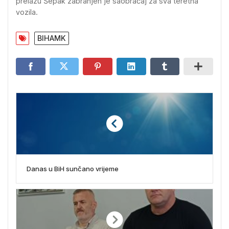
prelazu Šepak zabranjen je saobraćaj za sva teretna
vozila.
BIHAMK
Danas u BiH sunčano vrijeme