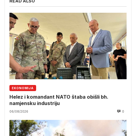
READ ALSO
EKONOMIJA
Helez i komandant NATO štaba obišli bh.
namjensku industriju
06/08/2026
0