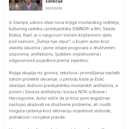
sankcije
30/01/2026
Iz štampe uskoro izlazi nova knjiga mostarskog reditelja,
kulturnog radnika i predsjednika SABNOR-a BiH, Seada
Đulića. Riječ je o njegovom trećem književnom djelu
pod nazivom „Šutnja nije otpor“, u kojem autor kroz
vlastita iskustva i javne istupe progovara o društvenim
izazovima, antifašizmu, ljudskim vrijednostima i
odgovornosti pojedinca prema zajednici.
Knjiga okuplja niz govora, tekstova i promišljanja nastalih
tokom protekle decenije, u periodu kada je Đulić
obavljao dužnost predsjednika mostarskih antifašista, a
potom i Saveza antifašista i boraca NOR-a Bosne i
Hercegovine. Autor ističe da je kroz javni angažman
nastojao ukazivati na društvene probleme, ali i nuditi
moguća rješenja kroz afirmaciju vrijednosti slobode,
jednakosti i socijalne pravde.