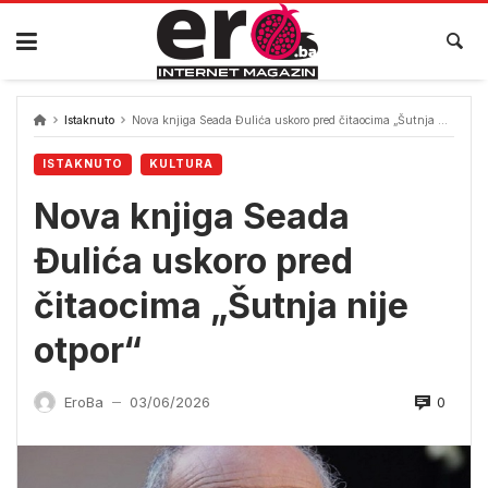
Skip
to
content
Istaknuto
Nova knjiga Seada Đulića uskoro pred čitaocima „Šutnja nije otpor“
ISTAKNUTO
KULTURA
Nova knjiga Seada
Đulića uskoro pred
čitaocima „Šutnja nije
otpor“
0
EroBa
03/06/2026
—