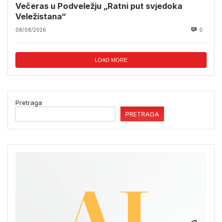
Večeras u Podveležju „Ratni put svjedoka
Veležistana“
08/08/2026
0
LOAD MORE
Pretraga
PRETRAGA