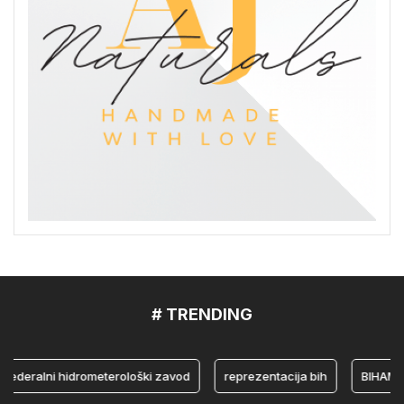
# TRENDING
eralni hidrometerološki zavod
reprezentacija bih
BIHAMK