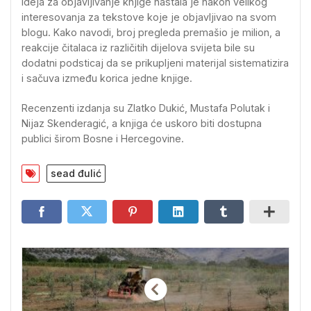
Ideja za objavljivanje knjige nastala je nakon velikog
interesovanja za tekstove koje je objavljivao na svom
blogu. Kako navodi, broj pregleda premašio je milion, a
reakcije čitalaca iz različitih dijelova svijeta bile su
dodatni podsticaj da se prikupljeni materijal sistematizira
i sačuva između korica jedne knjige.
Recenzenti izdanja su Zlatko Dukić, Mustafa Polutak i
Nijaz Skenderagić, a knjiga će uskoro biti dostupna
publici širom Bosne i Hercegovine.
sead đulić