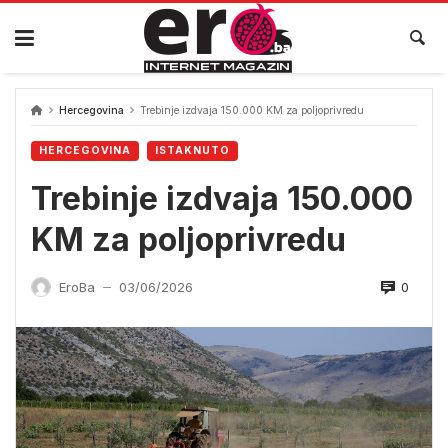
Skip
to
content
Hercegovina
Trebinje izdvaja 150.000 KM za poljoprivredu
HERCEGOVINA
ISTAKNUTO
Trebinje izdvaja 150.000
KM za poljoprivredu
0
EroBa
03/06/2026
—