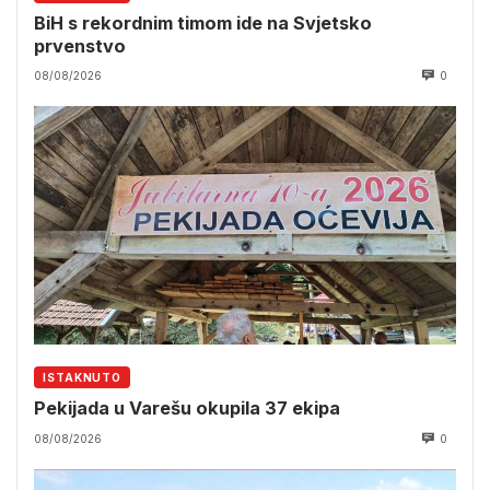
BiH s rekordnim timom ide na Svjetsko
prvenstvo
08/08/2026
0
ISTAKNUTO
Pekijada u Varešu okupila 37 ekipa
08/08/2026
0