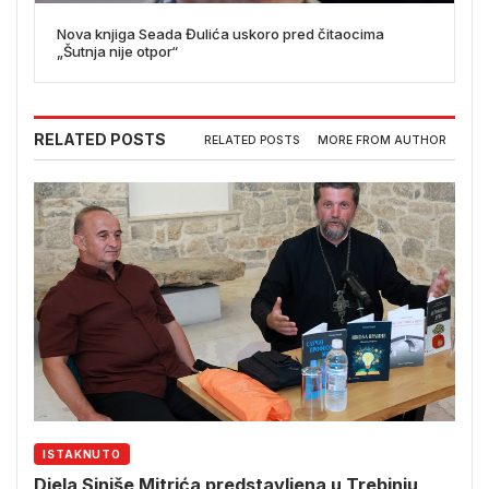
Nova knjiga Seada Đulića uskoro pred čitaocima
„Šutnja nije otpor“
RELATED POSTS
RELATED POSTS
MORE FROM AUTHOR
ISTAKNUTO
Djela Siniše Mitrića predstavljena u Trebinju