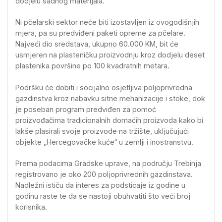
dodjelu sadnog materijala.
Ni pčelarski sektor neće biti izostavljen iz ovogodišnjih
mjera, pa su predviđeni paketi opreme za pčelare.
Najveći dio sredstava, ukupno 60.000 KM, bit će
usmjeren na plasteničku proizvodnju kroz dodjelu deset
plastenika površine po 100 kvadratnih metara.
Podršku će dobiti i socijalno osjetljiva poljoprivredna
gazdinstva kroz nabavku sitne mehanizacije i stoke, dok
je poseban program predviđen za pomoć
proizvođačima tradicionalnih domaćih proizvoda kako bi
lakše plasirali svoje proizvode na tržište, uključujući
objekte „Hercegovačke kuće“ u zemlji i inostranstvu.
Prema podacima Gradske uprave, na području Trebinja
registrovano je oko 200 poljoprivrednih gazdinstava.
Nadležni ističu da interes za podsticaje iz godine u
godinu raste te da se nastoji obuhvatiti što veći broj
korisnika.