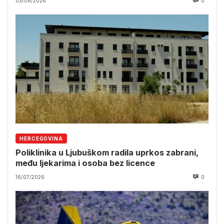
03/08/2026
0
HERCEGOVINA
Poliklinika u Ljubuškom radila uprkos zabrani,
među ljekarima i osoba bez licence
16/07/2026
0