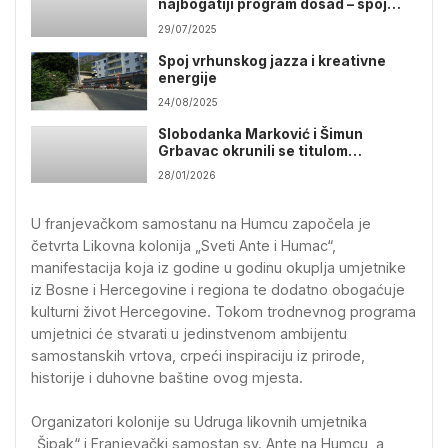
najbogatiji program dosad – spoj
kazališta, sporta i filma
29/07/2025
Spoj vrhunskog jazza i kreativne
energije
24/08/2025
Slobodanka Marković i Šimun
Grbavac okrunili se titulom
„Najčitatelj 2025
28/01/2026
U franjevačkom samostanu na Humcu započela je
četvrta Likovna kolonija „Sveti Ante i Humac“,
manifestacija koja iz godine u godinu okuplja umjetnike
iz Bosne i Hercegovine i regiona te dodatno obogaćuje
kulturni život Hercegovine. Tokom trodnevnog programa
umjetnici će stvarati u jedinstvenom ambijentu
samostanskih vrtova, crpeći inspiraciju iz prirode,
historije i duhovne baštine ovog mjesta.
Organizatori kolonije su Udruga likovnih umjetnika
„Šipak“ i Franjevački samostan sv. Ante na Humcu, a