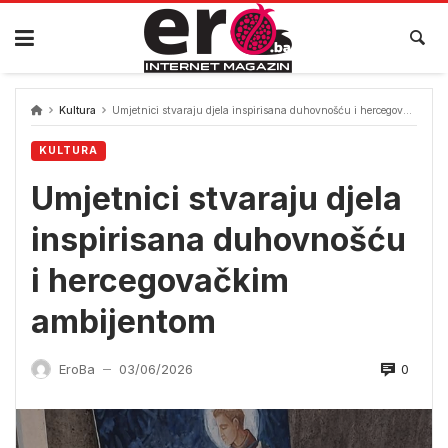
Skip
to
content
Kultura
Umjetnici stvaraju djela inspirisana duhovnošću i hercegovačkim ambijentom
KULTURA
Umjetnici stvaraju djela
inspirisana duhovnošću
i hercegovačkim
ambijentom
0
EroBa
03/06/2026
—