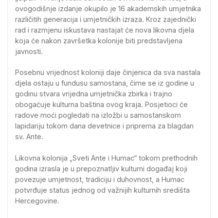
ovogodišnje izdanje okupilo je 16 akademskih umjetnika
različitih generacija i umjetničkih izraza. Kroz zajednički
rad i razmjenu iskustava nastajat će nova likovna djela
koja će nakon završetka kolonije biti predstavljena
javnosti.
Posebnu vrijednost koloniji daje činjenica da sva nastala
djela ostaju u fundusu samostana, čime se iz godine u
godinu stvara vrijedna umjetnička zbirka i trajno
obogaćuje kulturna baština ovog kraja. Posjetioci će
radove moći pogledati na izložbi u samostanskom
lapidariju tokom dana devetnice i priprema za blagdan
sv. Ante.
Likovna kolonija „Sveti Ante i Humac“ tokom prethodnih
godina izrasla je u prepoznatljiv kulturni događaj koji
povezuje umjetnost, tradiciju i duhovnost, a Humac
potvrđuje status jednog od važnijih kulturnih središta
Hercegovine.