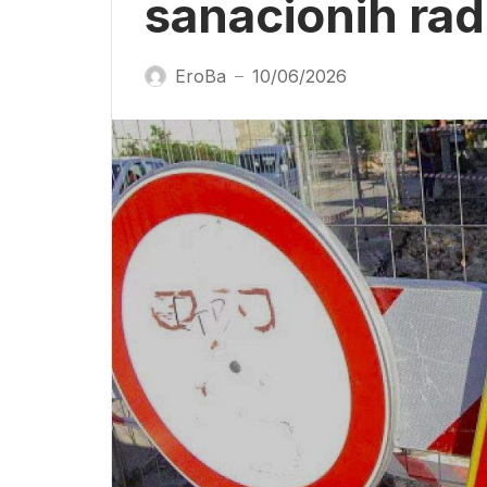
sanacionih ra
EroBa
10/06/2026
—