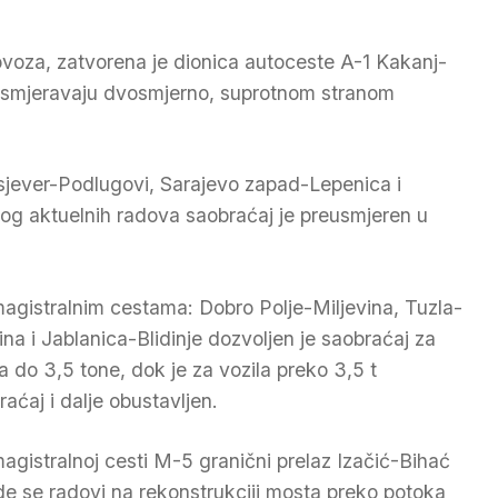
ovoza, zatvorena je dionica autoceste A-1 Kakanj-
 usmjeravaju dvosmjerno, suprotnom stranom
sjever-Podlugovi, Sarajevo zapad-Lepenica i
bog aktuelnih radova saobraćaj je preusmjeren u
agistralnim cestama: Dobro Polje-Miljevina, Tuzla-
jina i Jablanica-Blidinje dozvoljen je saobraćaj za
la do 3,5 tone, dok je za vozila preko 3,5 t
raćaj i dalje obustavljen.
agistralnoj cesti M-5 granični prelaz Izačić-Bihać
de se radovi na rekonstrukciji mosta preko potoka