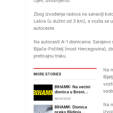
cijev, dvosmjerno.
Zbog izvođenja radova na sanaciji kol
Lašva (u dužini od 3 km), a vozila se
autoceste.
Na autocesti A-1 dionicama: Sarajevo 
Bijača-Počitelj (most Hercegovina), z
preticajnu traku.
Na m
MORE STORIES
Bijel
vozi
BIHAMK: Na većini
saob
dionica u Bosni
moguća poledica
18/02/2025
Na m
BIHAMK: Dionica
izvo
preko Blidinja