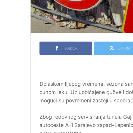
Facebook
X Twitter
Dolaskom lijepog vremena, sezona san
punom jeku. Uz uobičajene gužve i dol
mogući su povremeni zastoji u saobraća
Zbog redovnog servisiranja tunela Gaj 
autoceste A-1 Sarajevo zapad-Lepenica