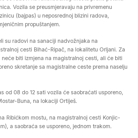
nica. Vozila se preusmjeravaju na privremenu
azinicu (bajpas) u neposrednoj blizini radova,
mjeničnim propuštanjem.
li su radovi na sanaciji nadvožnjaka na
stralnoj cesti Bihać-Ripač, na lokalitetu Orljani. Za
neće biti izmjena na magistralnoj cesti, ali će biti
oreno skretanje sa magistralne ceste prema naselju
s od 08 do 12 sati vozila će saobraćati usporeno,
ostar-Buna, na lokaciji Ortiješ.
 na Ribićkom mostu, na magistralnoj cesti Konjic-
20m), a saobraća se usporeno, jednom trakom.