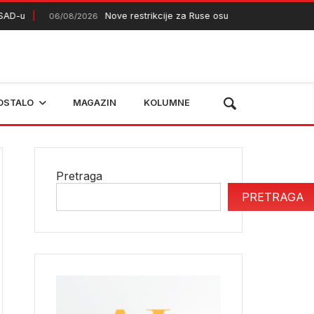
Nove restrikcije za Ruse osuđene u odsustvu koji žive 
06/08/2026
OSTALO
MAGAZIN
KOLUMNE
Pretraga
PRETRAGA