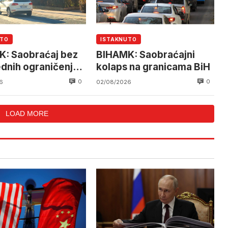
UTO
ISTAKNUTO
: Saobraćaj bez
BIHAMK: Saobraćajni
dnih ograničenja
kolaps na granicama BiH
ve
0
0
6
02/08/2026
LOAD MORE