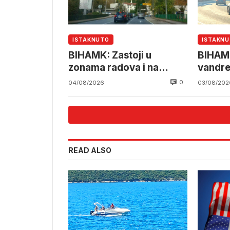
ISTAKNUTO
ISTAKN
BIHAMK: Zastoji u
BIHAMK
zonama radova i na
vandre
granicama
uz guž
0
04/08/2026
03/08/202
READ ALSO