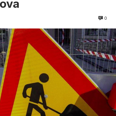
dova
0