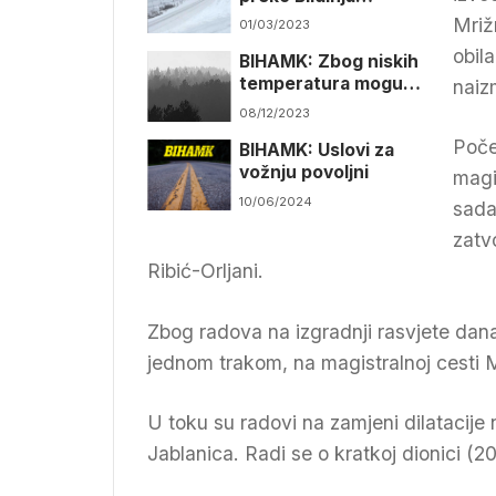
zatvorena za teretni
Mriž
01/03/2023
saobraćaj
obil
BIHAMK: Zbog niskih
temperatura moguće
naiz
poledice
08/12/2023
Poče
BIHAMK: Uslovi za
vožnju povoljni
magi
10/06/2024
sada 
zatv
Ribić-Orljani.
Zbog radova na izgradnji rasvjete dana
jednom trakom, na magistralnoj cesti M
U toku su radovi na zamjeni dilatacije
Jablanica. Radi se o kratkoj dionici (