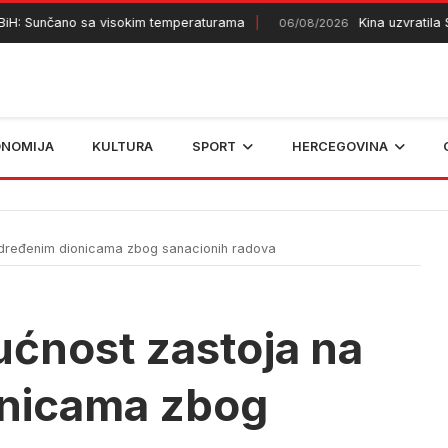
Sunčano sa visokim temperaturama
Kina uzvratila SAD-u
06/08/2026
ONOMIJA
KULTURA
SPORT
HERCEGOVINA
dređenim dionicama zbog sanacionih radova
nost zastoja na
onicama zbog