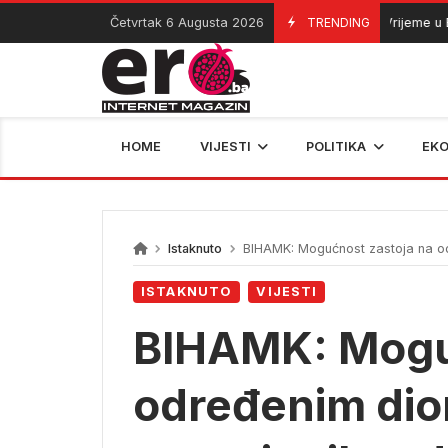
Skip
Četvrtak 6 Augusta 2026
TRENDING
Vrijeme u BiH: 
06/08/2026
to
content
HOME
VIJESTI
POLITIKA
EK
Istaknuto
BIHAMK: Mogućnost zastoja na o
ISTAKNUTO
VIJESTI
BIHAMK: Moguć
određenim di