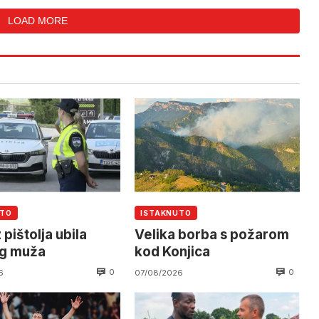
LOAD MORE
UTO
ISTAKNUTO
 pištolja ubila
Velika borba s požarom
og muža
kod Konjica
0
0
6
07/08/2026