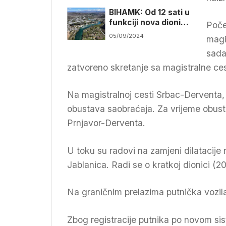
BIHAMK: Od 12 sati u
funkciji nova dionica
Poče
autoputa Počitelj-
05/09/2024
magi
Zvirovići
sada
zatvoreno skretanje sa magistralne ces
Na magistralnoj cesti Srbac-Derventa, 
obustava saobraćaja. Za vrijeme obust
Prnjavor-Derventa.
U toku su radovi na zamjeni dilatacije
Jablanica. Radi se o kratkoj dionici (
Na graničnim prelazima putnička vozil
Zbog registracije putnika po novom sis