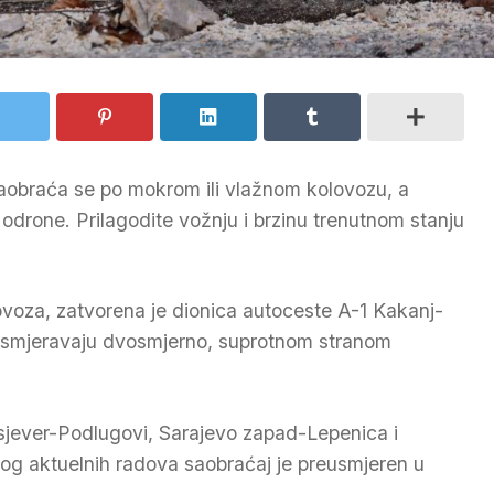
aobraća se po mokrom ili vlažnom kolovozu, a
drone. Prilagodite vožnju i brzinu trenutnom stanju
ovoza, zatvorena je dionica autoceste A-1 Kakanj-
 usmjeravaju dvosmjerno, suprotnom stranom
sjever-Podlugovi, Sarajevo zapad-Lepenica i
bog aktuelnih radova saobraćaj je preusmjeren u