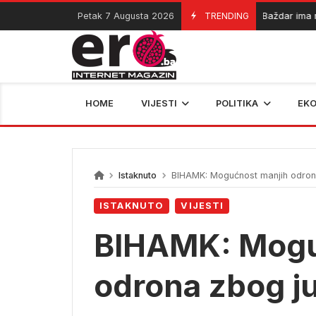
Skip
Petak 7 Augusta 2026
TRENDING
Baždar ima novi kl
07/08/2026
to
content
HOME
VIJESTI
POLITIKA
EK
Istaknuto
BIHAMK: Mogućnost manjih odrona
ISTAKNUTO
VIJESTI
BIHAMK: Mogu
odrona zbog j