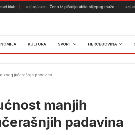
ub
Žena iz pištolja ubila slijepog muža
07/08/2026
07/08/2026
ONOMIJA
KULTURA
SPORT
HERCEGOVINA
 zbog jučerašnjih padavina
ćnost manjih
učerašnjih padavina