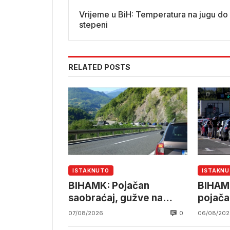
Vrijeme u BiH: Temperatura na jugu do
stepeni
RELATED POSTS
ISTAKNUTO
ISTAKN
BIHAMK: Pojačan
BIHAMK
saobraćaj, gužve na
pojača
granicama
saobra
0
07/08/2026
06/08/202