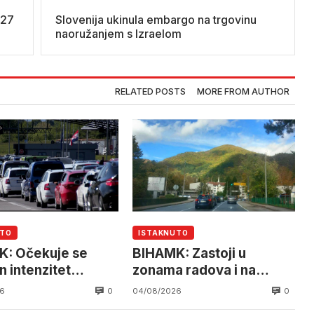
 27
Slovenija ukinula embargo na trgovinu
naoružanjem s Izraelom
RELATED POSTS
MORE FROM AUTHOR
UTO
ISTAKNUTO
: Očekuje se
BIHAMK: Zastoji u
n intenzitet
zonama radova i na
ćaja
granicama
0
0
6
04/08/2026