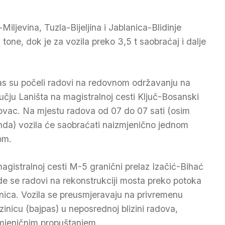
ljevina, Tuzla-Bijeljina i Jablanica-Blidinje
 tone, dok je za vozila preko 3,5 t saobraćaj i dalje
s su počeli radovi na redovnom održavanju na
učju Laništa na magistralnoj cesti Ključ-Bosanski
ovac. Na mjestu radova od 07 do 07 sati (osim
nda) vozila će saobraćati naizmjenično jednom
om.
agistralnoj cesti M-5 granični prelaz Izačić-Bihać
de se radovi na rekonstrukciji mosta preko potoka
nica. Vozila se preusmjeravaju na privremenu
azinicu (bajpas) u neposrednoj blizini radova,
mjeničnim propuštanjem.