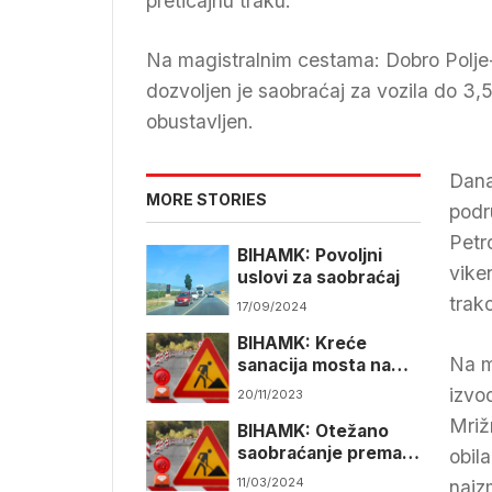
preticajnu traku.
Na magistralnim cestama: Dobro Polje-Mi
dozvoljen je saobraćaj za vozila do 3,5
obustavljen.
Dana
MORE STORIES
podr
Petr
BIHAMK: Povoljni
vike
uslovi za saobraćaj
trak
17/09/2024
BIHAMK: Kreće
Na m
sanacija mosta na
putu Mostar –
izvo
20/11/2023
Jablanica
Mriž
BIHAMK: Otežano
saobraćanje prema
obil
Goraždu i Foči
11/03/2024
naiz