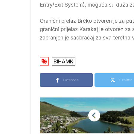
Entry/Exit System), moguća su duža z
Granični prelaz Brčko otvoren je za pu
granični prijelaz Karakaj je otvoren z
zabranjen je saobraćaj za sva teretna v
BIHAMK
Facebook
X Twitter