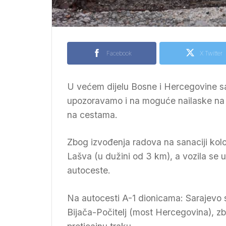
Facebook
X Twitter
U većem dijelu Bosne i Hercegovine s
upozoravamo i na moguće nailaske na o
na cestama.
Zbog izvođenja radova na sanaciji kol
Lašva (u dužini od 3 km), a vozila se
autoceste.
Na autocesti A-1 dionicama: Sarajevo 
Bijača-Počitelj (most Hercegovina), z