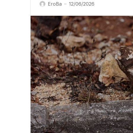
EroBa
12/06/2026
—