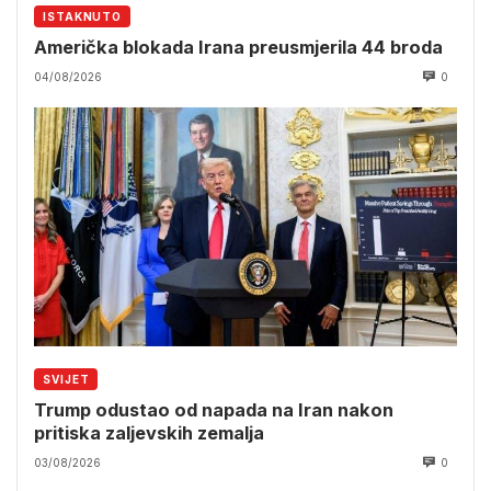
ISTAKNUTO
Američka blokada Irana preusmjerila 44 broda
04/08/2026
0
SVIJET
Trump odustao od napada na Iran nakon
pritiska zaljevskih zemalja
03/08/2026
0