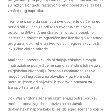
su različiti kontakti i razgovori preko posrednika, ali bez
značajnijeg napretka.
Trump je izjavio da razmatra sve opcije te da će naredni
period biti ključan za odluku o eventualnim novim
potezima SAD-a. Američka administracija posebno
insistira na dodatnim ograničenjima iranskog nuklearnog
programa, dok Teheran tvrdi da su njegove aktivnosti
isključivo civilne prirode.
Analitičari upozoravaju da bi daljnja eskalacija mogla
imati ozbiljne posljedice ne samo za Bliski istok nego i
za globalnu ekonomiju. Posebnu zabrinutost izaziva
mogućnost ugrožavanja plovidbe kroz Hormuški
moreuz, jedan od najvažnijih svjetskih pravaca za
transport nafte i plina.
Dok Washington i Teheran razmjenjuju oštre poruke,
međunarodna zajednica poziva na nastavak
diplomatskih napora kako bi se izbjegao scenario koji bi