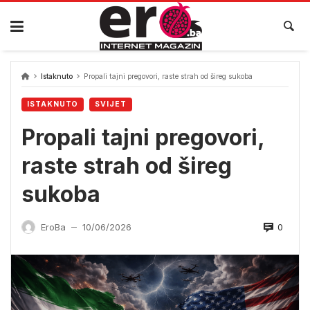
Skip
to
content
Istaknuto
Propali tajni pregovori, raste strah od šireg sukoba
ISTAKNUTO
SVIJET
Propali tajni pregovori,
raste strah od šireg
sukoba
0
EroBa
10/06/2026
—