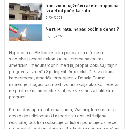
Iran izveo najžešći raketni napad na
Izrael od početka rata
01/04/2026
Na rubu rata, napad počinje danas ?
05/08/2024
Napetosti na Bliskom istoku ponovo su u fokusu
svjetske javnosti nakon što su, prema navodima
američkih i međunarodnih medija, propali pokušaji tajnih
pregovora između Sjedinjenih Američkih Država i Irana.
Istovremeno, američki predsjednik Donald Trump
najavio je mogućnost novih vojnih akcija ukoliko Teheran
ne pristane na američke zahtjeve vezane za nuklearni
program.
Prema dostupnim informacijama, Washington smatra da
dosadašnji diplomatski napori nisu donijeli željene
rezultate, dok Iran odbacuje pritiske i poručuje da neće
pregovarati pod prijetnjama. Posljednjih sedmica vođeni