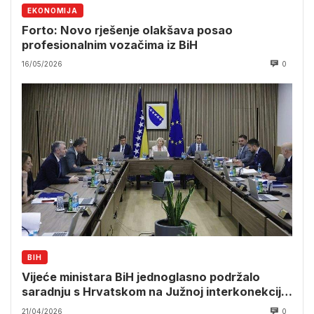
EKONOMIJA
Forto: Novo rješenje olakšava posao
profesionalnim vozačima iz BiH
16/05/2026
0
BIH
Vijeće ministara BiH jednoglasno podržalo
saradnju s Hrvatskom na Južnoj interkonekciji
Nadnaslov:
21/04/2026
0