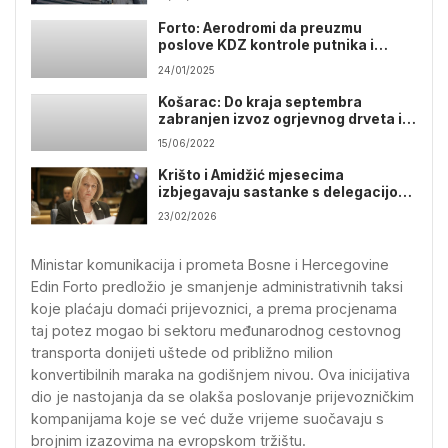
Forto: Aerodromi da preuzmu
poslove KDZ kontrole putnika i
prtljaga
24/01/2025
Košarac: Do kraja septembra
zabranjen izvoz ogrjevnog drveta i
proizvoda od drveta
15/06/2022
Krišto i Amidžić mjesecima
izbjegavaju sastanke s delegacijom
EU
23/02/2026
Ministar komunikacija i prometa Bosne i Hercegovine
Edin Forto predložio je smanjenje administrativnih taksi
koje plaćaju domaći prijevoznici, a prema procjenama
taj potez mogao bi sektoru međunarodnog cestovnog
transporta donijeti uštede od približno milion
konvertibilnih maraka na godišnjem nivou. Ova inicijativa
dio je nastojanja da se olakša poslovanje prijevozničkim
kompanijama koje se već duže vrijeme suočavaju s
brojnim izazovima na evropskom tržištu.