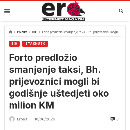
Skip
to
content
Politika
BiH
Forto predložio smanjenje taksi, Bh. prijevoznici mogli bi godišnje uštedjeti oko milion KM
BIH
ISTAKNUTO
Forto predložio
smanjenje taksi, Bh.
prijevoznici mogli bi
godišnje uštedjeti oko
milion KM
0
EroBa
10/06/2026
—