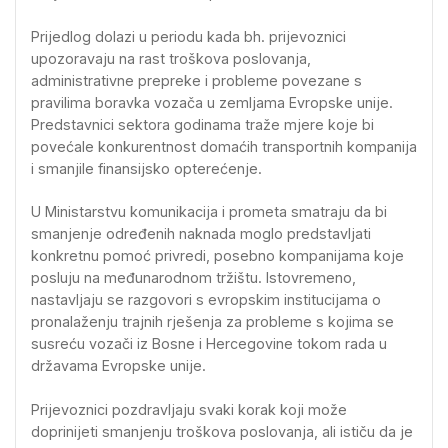
Prijedlog dolazi u periodu kada bh. prijevoznici
upozoravaju na rast troškova poslovanja,
administrativne prepreke i probleme povezane s
pravilima boravka vozača u zemljama Evropske unije.
Predstavnici sektora godinama traže mjere koje bi
povećale konkurentnost domaćih transportnih kompanija
i smanjile finansijsko opterećenje.
U Ministarstvu komunikacija i prometa smatraju da bi
smanjenje određenih naknada moglo predstavljati
konkretnu pomoć privredi, posebno kompanijama koje
posluju na međunarodnom tržištu. Istovremeno,
nastavljaju se razgovori s evropskim institucijama o
pronalaženju trajnih rješenja za probleme s kojima se
susreću vozači iz Bosne i Hercegovine tokom rada u
državama Evropske unije.
Prijevoznici pozdravljaju svaki korak koji može
doprinijeti smanjenju troškova poslovanja, ali ističu da je