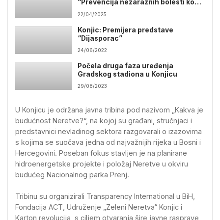
“Prevencija nezaraznih bolesti kod
romske populacije”
22/04/2025
Konjic: Premijera predstave
“Dijasporac”
24/06/2022
Počela druga faza uređenja
Gradskog stadiona u Konjicu
29/08/2023
U Konjicu je održana javna tribina pod nazivom „Kakva je
budućnost Neretve?“, na kojoj su građani, stručnjaci i
predstavnici nevladinog sektora razgovarali o izazovima
s kojima se suočava jedna od najvažnijih rijeka u Bosni i
Hercegovini. Poseban fokus stavljen je na planirane
hidroenergetske projekte i položaj Neretve u okviru
budućeg Nacionalnog parka Prenj.
Tribinu su organizirali Transparency International u BiH,
Fondacija ACT, Udruženje „Zeleni Neretva“ Konjic i
Karton revolucija, s ciljem otvaranja šire javne rasprave