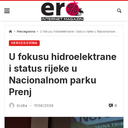
Skip
to
content
Hercegovina
U fokusu hidroelektrane i status rijeke u Nacionalnom parku Prenj
HERCEGOVINA
U fokusu hidroelektrane
i status rijeke u
Nacionalnom parku
Prenj
0
EroBa
11/06/2026
—