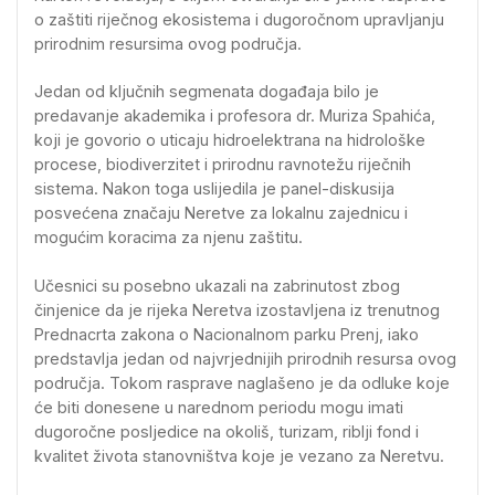
o zaštiti riječnog ekosistema i dugoročnom upravljanju
prirodnim resursima ovog područja.
Jedan od ključnih segmenata događaja bilo je
predavanje akademika i profesora dr. Muriza Spahića,
koji je govorio o uticaju hidroelektrana na hidrološke
procese, biodiverzitet i prirodnu ravnotežu riječnih
sistema. Nakon toga uslijedila je panel-diskusija
posvećena značaju Neretve za lokalnu zajednicu i
mogućim koracima za njenu zaštitu.
Učesnici su posebno ukazali na zabrinutost zbog
činjenice da je rijeka Neretva izostavljena iz trenutnog
Prednacrta zakona o Nacionalnom parku Prenj, iako
predstavlja jedan od najvrjednijih prirodnih resursa ovog
područja. Tokom rasprave naglašeno je da odluke koje
će biti donesene u narednom periodu mogu imati
dugoročne posljedice na okoliš, turizam, riblji fond i
kvalitet života stanovništva koje je vezano za Neretvu.