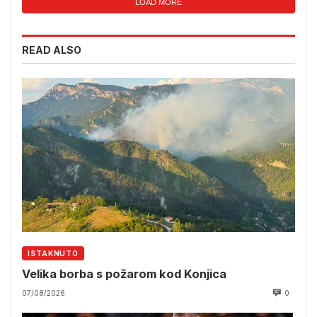
LOAD MORE
READ ALSO
ISTAKNUTO
Velika borba s požarom kod Konjica
07/08/2026
0