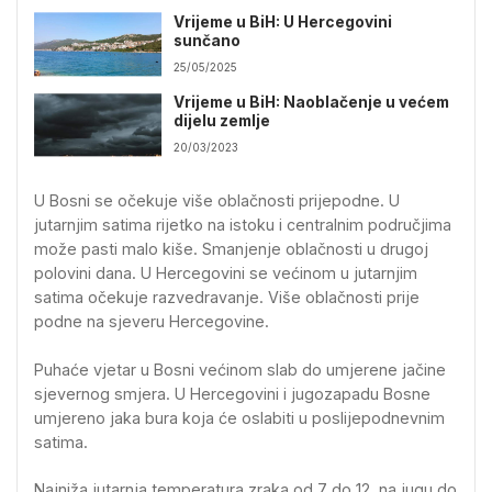
Vrijeme u BiH: U Hercegovini
sunčano
25/05/2025
Vrijeme u BiH: Naoblačenje u većem
dijelu zemlje
20/03/2023
U Bosni se očekuje više oblačnosti prijepodne. U
jutarnjim satima rijetko na istoku i centralnim područjima
može pasti malo kiše. Smanjenje oblačnosti u drugoj
polovini dana. U Hercegovini se većinom u jutarnjim
satima očekuje razvedravanje. Više oblačnosti prije
podne na sjeveru Hercegovine.
Puhaće vjetar u Bosni većinom slab do umjerene jačine
sjevernog smjera. U Hercegovini i jugozapadu Bosne
umjereno jaka bura koja će oslabiti u poslijepodnevnim
satima.
Najniža jutarnja temperatura zraka od 7 do 12, na jugu do