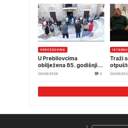
angažm
OSBiH
HERCEGOVINA
ISTAKN
U Prebilovcima
Traži s
obilježena 85. godišnjica
otpušt
stradanja 4.000
Komun
0
06/08/2026
06/08/202
mještana srpske
nacionalnosti