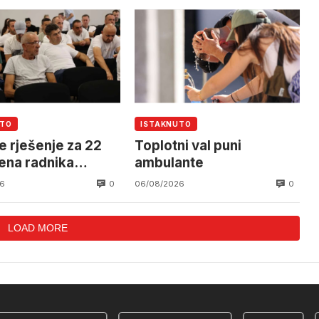
an helikoptera
UTO
ISTAKNUTO
e rješenje za 22
Toplotni val puni
ena radnika
ambulante
alnog Mostar
0
0
6
06/08/2026
LOAD MORE