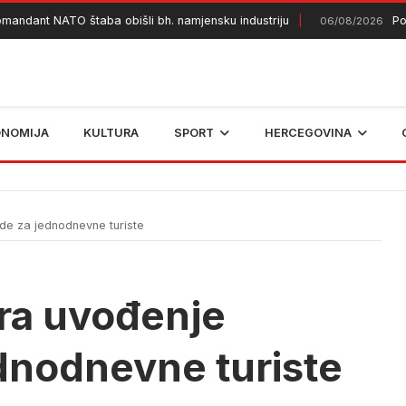
ant NATO štaba obišli bh. namjensku industriju
Požar ko
06/08/2026
ONOMIJA
KULTURA
SPORT
HERCEGOVINA
e za jednodnevne turiste
ra uvođenje
dnodnevne turiste