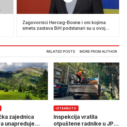
Zagovornici Herceg-Bosne i oni kojima
smeta zastava BiH podstanari su u ovoj
državi
RELATED POSTS
MORE FROM AUTHOR
ISTAKNUTO
ička zajednica
Inspekcija vratila
a unapređuje
otpuštene radnike u JP