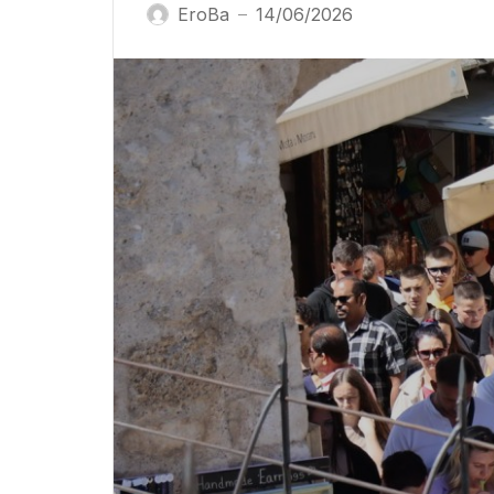
EroBa
14/06/2026
—