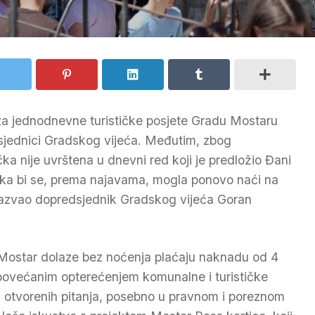
za jednodnevne turističke posjete Gradu Mostaru
 sjednici Gradskog vijeća. Međutim, zbog
a nije uvrštena u dnevni red koji je predložio Đani
luka bi se, prema najavama, mogla ponovo naći na
e sazvao dopredsjednik Gradskog vijeća Goran
u Mostar dolaze bez noćenja plaćaju naknadu od 4
povećanim opterećenjem komunalne i turističke
niz otvorenih pitanja, posebno u pravnom i poreznom