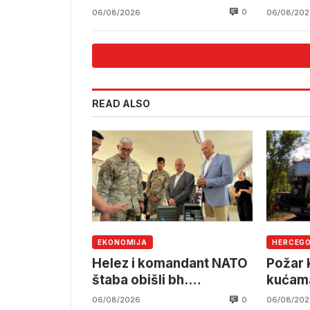
Komunalnog Mostar
infrast
0
06/08/2026
06/08/202
READ ALSO
EKONOMIJA
HERCEG
Helez i komandant NATO
Požar k
štaba obišli bh.
kućama
namjensku industriju
pruzi,
0
06/08/2026
06/08/202