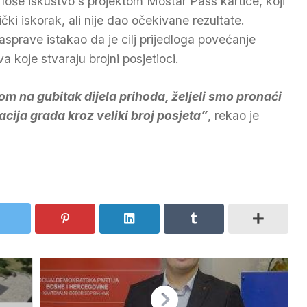
loše iskustvo s projektom Mostar Pass kartice, koji
ički iskorak, ali nije dao očekivane rezultate.
sprave istakao da je cilj prijedloga povećanje
a koje stvaraju brojni posjetioci.
rom na gubitak dijela prihoda, željeli smo pronaći
acija grada kroz veliki broj posjeta”
, rekao je