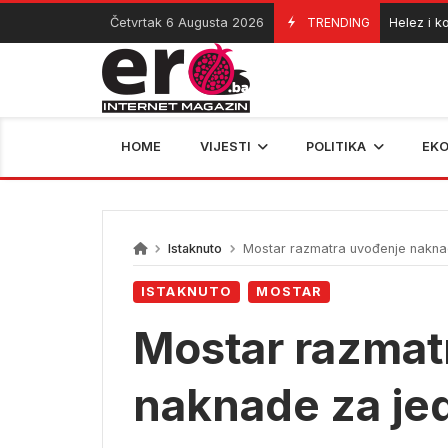
Skip
Četvrtak 6 Augusta 2026
TRENDING
Helez i komand
06/08/2026
to
content
HOME
VIJESTI
POLITIKA
EK
Istaknuto
Mostar razmatra uvođenje naknad
ISTAKNUTO
MOSTAR
Mostar razmat
naknade za je