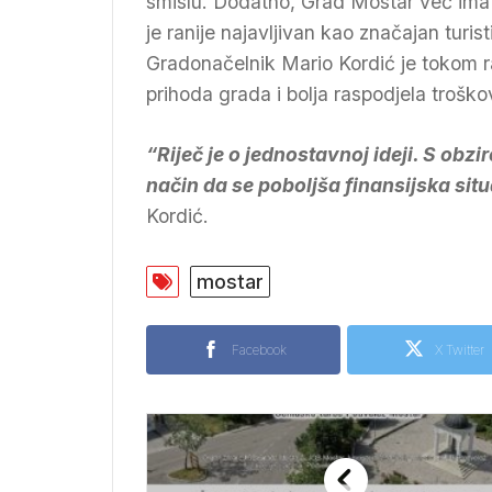
smislu. Dodatno, Grad Mostar već ima 
je ranije najavljivan kao značajan turist
Gradonačelnik Mario Kordić je tokom ra
prihoda grada i bolja raspodjela troškov
“Riječ je o jednostavnoj ideji. S obzi
način da se poboljša finansijska situ
Kordić.
mostar
Facebook
X Twitter