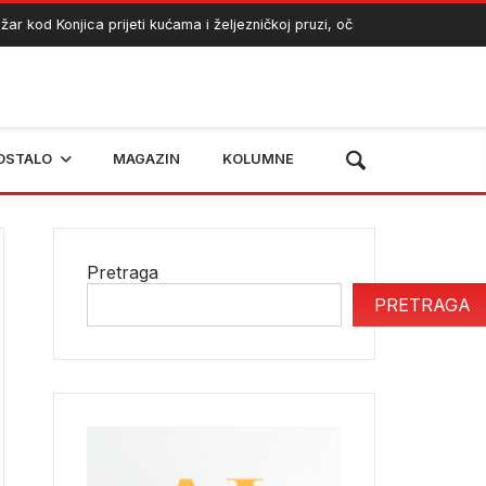
d Konjica prijeti kućama i željezničkoj pruzi, očekuje se angažman heli
OSTALO
MAGAZIN
KOLUMNE
Pretraga
PRETRAGA