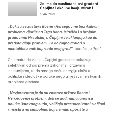
Želimo da muslimani i svi građani
Čapljina i okoline imaju miran i
dostojanstven život
03/02/2023
„Dok su se zastave Bosne i Hercegovine bez ikakvih
problema vijorile na Trgu bana Jelačića i u brojnim
gradovima Hrvatske, u Čapljini se uklanjaju kao da
predstavljaju problem. To dovoljno govori o
mentalitetu onih koji vode ovaj grad“
, poručio je Perić.
On smatra da vlasti u Čapljini godinama pokazuju
selektivan odnos prema zakonima i državnim
institucijama, te da mnogo veću energiju ulažu u
političke i ideološke poruke nego u rješavanje stvarnih
problema građana.
„Nevjerovatno je da su zastave države Bosne i
Hercegovine problem, dok se godinama ignorišu
odluke Ustavnog suda, veličaju presuđeni ratni zločinci
i insistira na simbolima koji nemaju uporište u