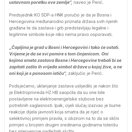
ustavnom poretku ove zemlje“,
naveo je Perić.
Predsjednik KO SDP-a HNK poručio je da je Bosna i
Hercegovina međunarodno priznata država svih njenih
građana te da zastava i grb predstavljaju legalne i
legitimne simbole koje niko nema pravo osporavati.
„Čapljina je grad u Bosni i Hercegovini i tako će ostati.
Vrijeme je da se svi pomire s tom činjenicom. Oni
kojima smeta zastava Bosne i Hercegovine trebali bi se
zapitati zašto ih vrijeđa simbol države u kojoj žive, a ne
oni koji je s ponosom ističu“,
zaključio je Perić.
Podsjećamo, uklanjanje zastava uslijedilo je nakon što
je Elektroprivreda HZ HB saopćila da su one bile
postavljene na elektroenergetske stubove bez
potrebnih saglasnosti. Ipak, cijeli slučaj izazvao je burne
reakcije dijela javnosti koja smatra da je riječ o
selektivnoj primjeni pravila, s obzirom na to da se slični
primjeri u brojnim drugim sredinama godinama tolerišu
bez intervencije nadležnih službi.