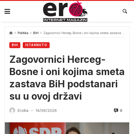
Skip
to
content
Politika
BiH
Zagovornici Herceg-Bosne i oni kojima smeta zastava BiH podstanari su u ovoj državi
BIH
ISTAKNUTO
Zagovornici Herceg-
Bosne i oni kojima smeta
zastava BiH podstanari
su u ovoj državi
0
EroBa
14/06/2026
—