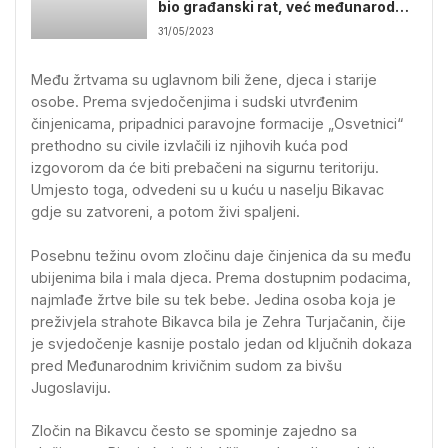
bio građanski rat, već međunarodni
sukob
31/05/2023
Među žrtvama su uglavnom bili žene, djeca i starije
osobe. Prema svjedočenjima i sudski utvrđenim
činjenicama, pripadnici paravojne formacije „Osvetnici“
prethodno su civile izvlačili iz njihovih kuća pod
izgovorom da će biti prebačeni na sigurnu teritoriju.
Umjesto toga, odvedeni su u kuću u naselju Bikavac
gdje su zatvoreni, a potom živi spaljeni.
Posebnu težinu ovom zločinu daje činjenica da su među
ubijenima bila i mala djeca. Prema dostupnim podacima,
najmlađe žrtve bile su tek bebe. Jedina osoba koja je
preživjela strahote Bikavca bila je Zehra Turjačanin, čije
je svjedočenje kasnije postalo jedan od ključnih dokaza
pred Međunarodnim krivičnim sudom za bivšu
Jugoslaviju.
Zločin na Bikavcu često se spominje zajedno sa