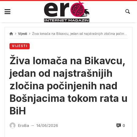
Skip
to
content
Vijesti
Živa lomača na Bikavcu, jedan od najstrašnijih zločina počinjenih nad Bošnjacima tokom rata u BiH
VIJESTI
Živa lomača na Bikavcu,
jedan od najstrašnijih
zločina počinjenih nad
Bošnjacima tokom rata u
BiH
0
EroBa
14/06/2026
—