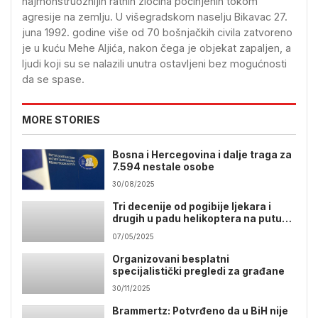
najmonstruoznijih ratnih zločina počinjenih tokom
agresije na zemlju. U višegradskom naselju Bikavac 27.
juna 1992. godine više od 70 bošnjačkih civila zatvoreno
je u kuću Mehe Aljića, nakon čega je objekat zapaljen, a
ljudi koji su se nalazili unutra ostavljeni bez mogućnosti
da se spase.
MORE STORIES
Bosna i Hercegovina i dalje traga za
7.594 nestale osobe
30/08/2025
Tri decenije od pogibije ljekara i
drugih u padu helikoptera na putu
ka Srebrenici
07/05/2025
Organizovani besplatni
specijalistički pregledi za građane
30/11/2025
Brammertz: Potvrđeno da u BiH nije