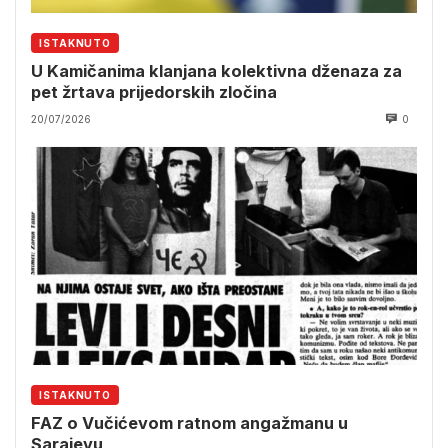
ISTAKNUTO
U Kamičanima klanjana kolektivna dženaza za
pet žrtava prijedorskih zločina
20/07/2026
0
ISTAKNUTO
FAZ o Vučićevom ratnom angažmanu u
Sarajevu