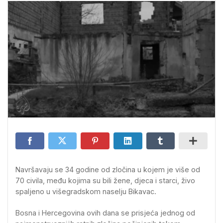
Navršavaju se 34 godine od zločina u kojem je više od
70 civila, među kojima su bili žene, djeca i starci, živo
spaljeno u višegradskom naselju Bikavac.
Bosna i Hercegovina ovih dana se prisjeća jednog od