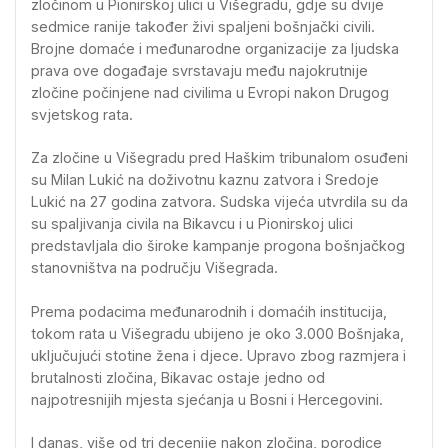
zločinom u Pionirskoj ulici u Višegradu, gdje su dvije
sedmice ranije također živi spaljeni bošnjački civili.
Brojne domaće i međunarodne organizacije za ljudska
prava ove događaje svrstavaju među najokrutnije
zločine počinjene nad civilima u Evropi nakon Drugog
svjetskog rata.
Za zločine u Višegradu pred Haškim tribunalom osuđeni
su Milan Lukić na doživotnu kaznu zatvora i Sredoje
Lukić na 27 godina zatvora. Sudska vijeća utvrdila su da
su spaljivanja civila na Bikavcu i u Pionirskoj ulici
predstavljala dio široke kampanje progona bošnjačkog
stanovništva na području Višegrada.
Prema podacima međunarodnih i domaćih institucija,
tokom rata u Višegradu ubijeno je oko 3.000 Bošnjaka,
uključujući stotine žena i djece. Upravo zbog razmjera i
brutalnosti zločina, Bikavac ostaje jedno od
najpotresnijih mjesta sjećanja u Bosni i Hercegovini.
I danas, više od tri decenije nakon zločina, porodice