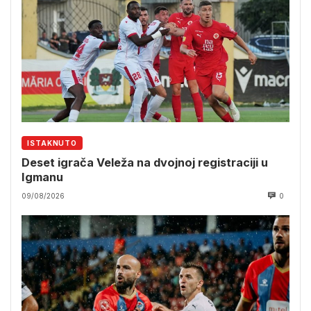
ISTAKNUTO
Deset igrača Veleža na dvojnoj registraciji u
Igmanu
09/08/2026
0