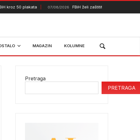
roz 50 plakata
FBiH želi zaštititi dodatnih 50.000 hektar
07/08/2026
OSTALO
MAGAZIN
KOLUMNE
Pretraga
PRETRAGA