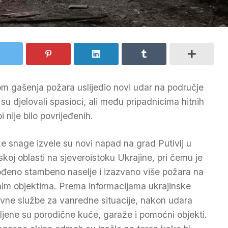
m gašenja požara uslijedio novi udar na područje
 su djelovali spasioci, ali među pripadnicima hitnih
i nije bilo povrijeđenih.
e snage izvele su novi napad na grad Putivlj u
koj oblasti na sjeveroistoku Ukrajine, pri čemu je
đeno stambeno naselje i izazvano više požara na
lnim objektima. Prema informacijama ukrajinske
vne službe za vanredne situacije, nakon udara
ljene su porodične kuće, garaže i pomoćni objekti.