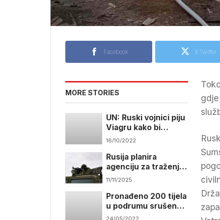
Facebook
X Twitter
Toko
MORE STORIES
gdje
služb
UN: Ruski vojnici piju
Viagru kako bi
silovali Ukrajinke
Rusk
16/10/2022
Sums
Rusija planira
pogo
agenciju za traženje
supruga vojnicima iz
civi
11/11/2025
Ukrajine
Drža
Pronađeno 200 tijela
u podrumu srušene
zapa
stambene zgrade u
24/05/2022