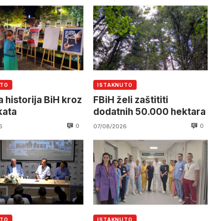
UTO
ISTAKNUTO
 historija BiH kroz
FBiH želi zaštititi
kata
dodatnih 50.000 hektara
0
0
6
07/08/2026
UTO
ISTAKNUTO