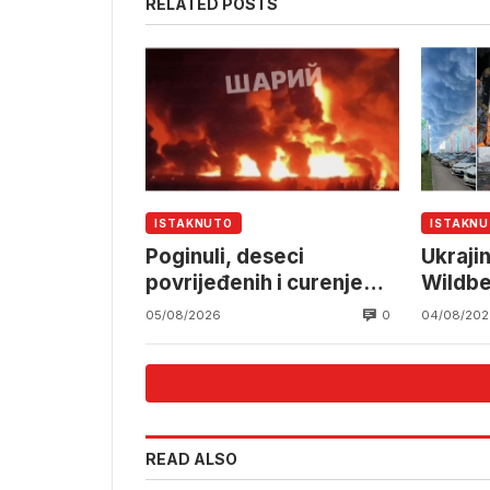
RELATED POSTS
ISTAKNUTO
ISTAKN
Poginuli, deseci
Ukraji
povrijeđenih i curenje
Wildbe
amonijaka
rusku l
0
05/08/2026
04/08/202
READ ALSO