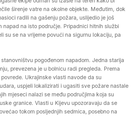
ogasne ekipe odmah su izašle na teren kako bi
ječile širenje vatre na okolne objekte. Međutim, dok
asioci radili na gašenju požara, uslijedio je još
n napad na isto područje. Pripadnici hitnih službi
eli su se na vrijeme povući na sigurnu lokaciju, pa
i stanovništvu pogođenom napadom. Jedna starija
anju, prevezena je u bolnicu radi pregleda. Prema
a povrede. Ukrajinske vlasti navode da su
ara, uspjeli lokalizirati i ugasiti sve požare nastale
ih mjeseci nalazi se među područjima koja su
uske granice. Vlasti u Kijevu upozoravaju da se
 povećao tokom posljednjih sedmica, posebno na