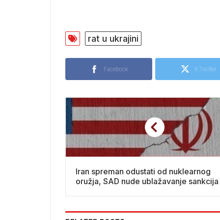
rat u ukrajini
Facebook
X Twitter
Iran spreman odustati od nuklearnog
oružja, SAD nude ublažavanje sankcija 
odmrzavanje milijardi dolara