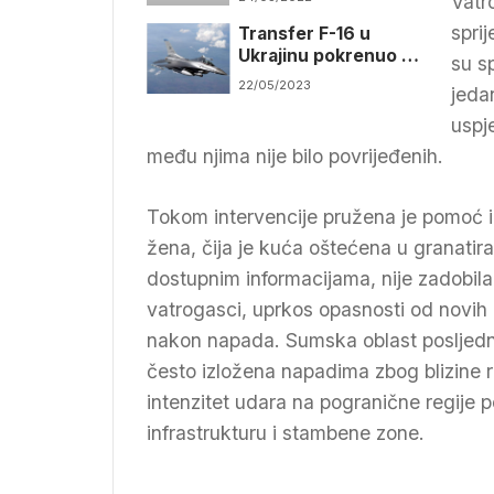
Vatr
Mariupolju
spri
Transfer F-16 u
Ukrajinu pokrenuo bi
su sp
pitanja o
22/05/2023
jeda
umiješanosti NATO-a
uspj
među njima nije bilo povrijeđenih.
Tokom intervencije pružena je pomoć 
žena, čija je kuća oštećena u granatir
dostupnim informacijama, nije zadobil
vatrogasci, uprkos opasnosti od novih ud
nakon napada. Sumska oblast posljednj
često izložena napadima zbog blizine r
intenzitet udara na pogranične regije
infrastrukturu i stambene zone.